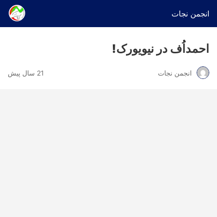
انجمن نجات
احمداُف در نیویورک!
انجمن نجات
21 سال پیش