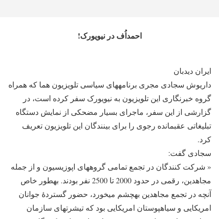
احمداُف در نیویورک!
ایران دیدبان
داریوش سجادی مجری برنامه‎های سیاسی تلویزیون هما که همراه
گروه خبرنگاری این تلویزیون به نیویورک سفر کرده است، در
گزارشی از این سفر، ماجرای بسیار مضحکی از نمایش دستگاه
تبلیغاتی عقب‎مانده رجوی را برای بینندگان این تلویزیون تعریف
کرد.
سجادی گفت:
« شرکت کنندگان در تجمع تمامی گروه‎های اپوزیسیون و از جمله
مجاهدین، رقمی در حدود 2000 تا 2500 نفر بودند. به‎طور خاص
آنچه در تجمع مجاهدین به‎چشم می‎خورد، حضور گستردۀ جوانان
امریکایی و سیاه‎پوستان امریکایی بود که تی‎شرت‎های سازمان