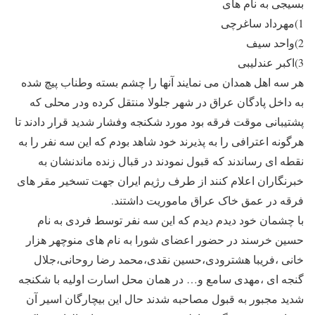
بسیجی به نام های
1)مهرداد ساغرچی
2)واحد سیف
3)اکبر عندلیبی
هر سه اهل همدان می نمایند آنها را چشم بسته وطناب پیچ شده
به داخل پادگان عراق در شهر جلولا منتقل کرده ودر محلی که
پشتیبانی موقت فرقه بود مورد شکنجه وفشار شدید قرار دادند تا
هرگونه اعترافی را به پذیرند خود شاهد بودم که این سه نفر را به
نقطه ای رساندند که قبول نمودند در قبال زنده ماندنشان به
خبرنگاران اعلام کنند از طرف رژیم ایران جهت تسخیر مقر های
فرقه در عمق خاک عراق ماموریت داشتند.
با چشمان خود دیدم دیدم که این سه نفر توسط فردی به نام
حسین خرسند در حضور اعضای شورا به نام های منوچهر هزار
خانی ،فریبا هشترودی،حسین نقدی،محمد رضا روحانی،جلال
گنجه ای ،مهدی سامع و… در همان محل اسارت اولیه با شکنجه
شدید مجبور به قبول مصاحبه شدند حال این بیچارگان اسیر آن