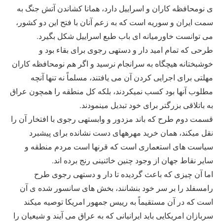
‎ی نومحافظه‎ کاران و اسراییل دارد، همانا کشاندن آتش جنگ به
سمت ایران و سوریه است که به ‎زعم آنان با فتح این دو کشور،
می‎ توانست خاورمیانه‎ ای باب طبع اسراییل شکل بگیرد.
طرحی که تمام امید دار و دسته‎ی رجوی برای بقاء بود و
خوشبختانه هیچگاه به سرانجام نرسید و اگر هم نومحافظه ‎کاران
مهلتی برای اجرایی کردن آن می‎ یافتند، مسلماً نه تنها آن‎چه
مطلوب آنها بود کسب نمی‎کردند، بلکه کل منطقه را همچون عراق
به باتلاقی بزرگ‎تر برای خود تبدیل می‎نمودند.
قسمت دوم طرح که باند مزدور و وابسته‎ی رجوی با افتخار آن را
نقل می‎کند، همان خرید مهره‎های دست‎ نشانده برای پیش‎برد
سیاست‎ های استعماری است که قرن‎ها است مردم منطقه و
سایر نقاط جهان از وجود چنین خائنینی رنج برده ‎اند.
اما آن چیزی که باعث گردیده تا دار و دسته‎ی رجوی طرح
رامسفلد را بر سر خود بنشانند، بخش‎ های سانسور شده ‎ی آن
است که در آن مستقیماً به رییس‎ جمهور امریکا توصیه می‎کند
سربازان امریکایی باید ایرانیانی که به عراق می ‎آیند و شیعیان را