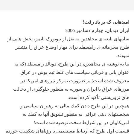
امیدهایی که بر باد رفت!
ایران دیدبان، چهارم دسامبر 2006
سایت‎های تابعه ‎ی مجاهدین به ‎نقل از نیویورک تایمز، بخش‎ هایی از
طرح محرمانه ‎ی رامسفلد برای مهار اوضاع عراق را منتشر
نمودند.
عنوان بانی و قربانی سیاست‎ های غلط تیم بوش در عراق
معروف شده است) بر ضرورت تمركز نيروهای امريكا در
های تروريستی تأكيد كرده است.
همچنین در این طرح دادن كمك مالی به رهبران سياسی و
شخصيت‎های دينی عراقی به‎ منظور تشويق آنها به كمك به
امريكاييان در اين شرايط سخت توصيه شده است!
قسمت اول طرح که ارتباط مستقیمی با رؤیاهای شکست‎ خورده