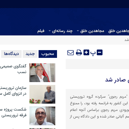
جاهدین خلق
مجاهدین خلق
چند رسانه‌ای
فیلم
شد
پ
محبوب
جدید
دیدگاه‌ها
گفتگوی صمیمی با
نسب
 صادر شد
سازمان تروریست
در انزوای کامل 
 “مریم رجوی” سرکرده گروه تروریستی
ین کشور به فرانسه رفته بود، را ممنوع
شکست پروژه سیا
ورودی مریم رجوی براساس آنچه اعلام
فرقه تروریستی 
م آلبانی صادر شده و این دادگاه پس از