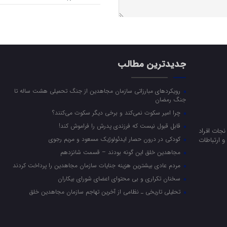
جدیدترین مطالب
رویکرد‌های مبارزاتی سازمان مجاهدین از جنگ تحمیلی هشت ساله تا
جنگ رمضان
چرا امیر سکوت نمی‌کند و برخی دیگر سکوت می‌کنند؟
قابل قبول نیست که فرزندی پدرش را فراموش کند!
جات افراد
کودکی در درون حصار ایدئولوژیک مسعود و مریم رجوی
 ارتباطات
مجاهدین خلق این گونه بودند – قسمت شانزدهم
مردم عادی بیشترین هزینه جنایات سازمان مجاهدین را پرداخت کردند
سخنان تکراری و بی محتوای اعضای شورای بیکاران
تحلیلی تاریخی ـ نظامی از آخرین تهاجم سازمان مجاهدین خلق