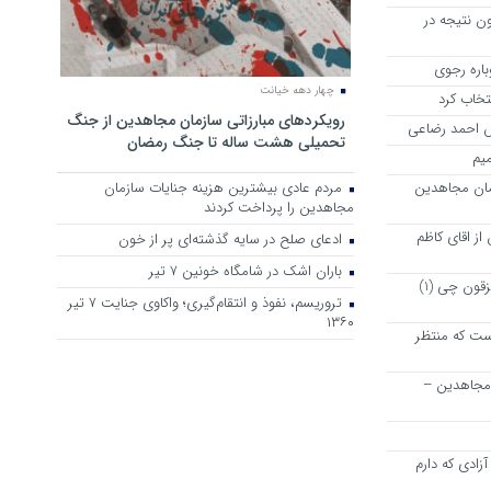
ن نتیجه در
چهار دهه خیانت
نتخاب کرد
رویکرد‌های مبارزاتی سازمان مجاهدین از جنگ
رش احمد رضاعی
تحمیلی هشت ساله تا جنگ رمضان
میم
مان مجاهدین
مردم عادی بیشترین هزینه جنایات سازمان
مجاهدین را پرداخت کردند
ز اقای کاظم
ادعای صلح در سایه گذشته‌ای پر از خون
باران اشک در شامگاه خونین 7 تیر
پیشنهاد دوستانه و خیر خواهانه به مزقون چی (1)
تروریسم، نفوذ و انتقام‌گیری؛ واکاوی جنایت ۷ تیر
۱۳۶۰
ت که منتظر
 مجاهدین –
زادی که دارم