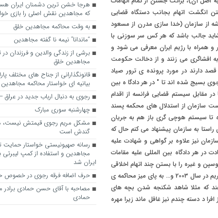
ه اصل آن)، برائت جستن از تمام اتهامات
فتن انگشت اتهام بجانب دستگاه قضایی
که مجاهدین نقش اصلی را بازی خواه
ه از سازمان (خدا سازی مدرن از مسعود
به وقت محاکمه مجاهدین خلق
شاید جالب باشد که هر کس سر سوزنی با
“ماندانا” نیمه نا گفته مجاهدین
 و همراه با رژیم ایران معرفی می شود و
برشی از زندگی والدین و فرزندان در
 به افشاگری می زنند و از دخالت حکومت
مجاهدین خلق
صد دارند در مورد پرونده ی ترور صیاد
قانونگذارانی از جناح های مختلف پارل
ی بسیج شده اند تا " در هر دادگا ه بین
بیانیه ای خواستار محاکمه مجاهدین
ا در مقابل سیستم قضایی فرانسه از اقدام
رجوی به دنبال ارباب جدید در عراق
دست سازمان از استدلال های محکمه پسند
چهارشنبه سوری مبارک
تا سیستم هوچی گری باز هم به جریان
مشکل مریم رجوی قیمتش نیست، 
ین راستا به سازمان پیشنهاد می کنم حال که
گندش است
ازمان نیز علاوه بر گواهی و شهادت علیه
رسانه صهیونیستی خواستار حمایت تل
ت در هر دادگاه بین المللی علیه مقامات
مجاهدین و استفاده از کمپ لیبرتی برا
ایران شد
سپن و غیره را با بستن چند اتهام اخلاقی
حرف اضافه فرقه رجوی در خصوص ح
و چند فقره ترور بچه های مقاومت در فرانسه و بر هم زدن آسایش خواهر مریم در سال 2003 و… به پای میز محاکمه ی
دهند که مثلا شاهد شکنجه شدن بچه های
مصاحبه با آقای حسن حمادی برادر 
حمادی
فرا د دسته چندم نیز غافل ماند زیرا مهره