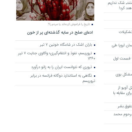
هرجا خشن ترین دشمنان ایران هستند٬ شک نداریم
ند کرد!
تاریخ را فراموش کرده‌اند یا مردم را؟
 تشکیلات
ادعای صلح در سایه گذشته‌ای پر از خون
باران اشک در شامگاه خونین 7 تیر
مان اروپا طی
تروریسم، نفوذ و انتقام‌گیری؛ واکاوی جنایت ۷ تیر
 – قسمت اول
۱۳۶۰
تروری که نتوانست ایران را به زانو درآورد
مشکل بوی
نگاهی به استاندارد دوگانه فرانسه در برابر
تروریسم
 آویو از
ی مقابله با
قوق بشر
مرحوم محمد