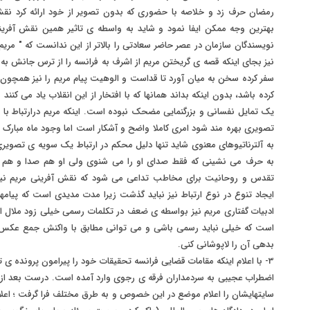
رمضان حرف زد و خلاصه با حضوری که بدون تصویر از خود ارائه کرد نقش
بهترین وجه ممکن ایفا نمود و شاید به واسطه ی تاثیر همین نقش آفرینی
نویسندگان سازمان در عصر حاضر سعادتی را بالاتر از این ندانست که " مریم 
نیز بجای اینکه قصه ی گریختن مریم از اشرف به فرانسه را از ترس جانش به یاد 
سفر کرده سخن به میان آورد تا قداست و الوهیت پیام مریم را نیز همچون 
کرده باشد، بدون اینکه بداند همانها که با افتخار از این انقلاب یاد می کنن
یک تمایل نفسانی و بزرگنمایی مضحک نبوده است. اینکه مریم درارتباط با ار
تصویری بهره مند شود امری کاملا واضح و آشکار است اما وجود ماه مبارک 
به آلترناتیوهای معنوی شاید تنها دلیل محکم در ارتباط یک سویه ی تصویر
به حرف می نشینی که فقط صدای او را می شنوی ولی او هم صدا و هم تصوی
تقدس و روحانیت برای مخاطب تداعی می شود که نقش آفرینی مریم نیز د
ایجاد تنوع در نوع ارتباط نیز نباید گذشت زیرا مدت مدیدی است که پیا
ادبیات گفتاری مریم نیز بواسطه ی ضعف در تکلمات رسمی خیلی زود ملال ای
است که خیلی نباید رسمی باشی و می توانی مطابق با واکنش جمع عکس ا
بدهی آن را لاپوشانی کنی.
3- با اعلام اینکه مقامات قضایی فرانسه تحقیقات خود را پیرامون پرونده ی ت
اضطراب عجیبی به سردمداران فرقه ی رجوی وارد آمده است. درست بعد از 
سایتهایشان را اعلام موضع در این خصوص و به طرق مختلف فرا گرفت ؛ اعل