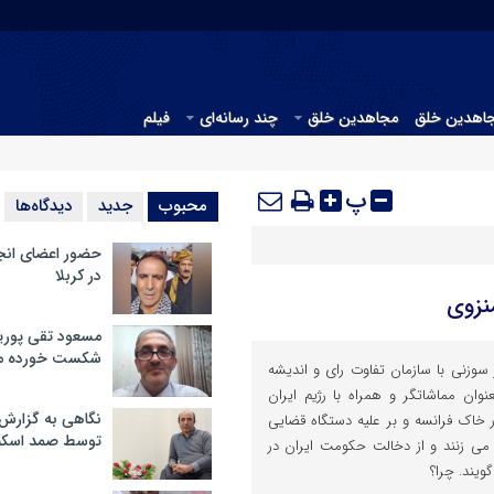
جاهدین خلق
مجاهدین خلق
چند رسانه‌ای
فیلم
پ
محبوب
جدید
دیدگاه‌ها
حضور اعضای انج
در کربلا
نزوی
مسعود تقی پوریا
شکست خورده م
وزنی با سازمان تفاوت رای و اندیشه
وان مماشاتگر و همراه با رژیم ایران
نگاهی به گزارش
 خاک فرانسه و بر علیه دستگاه قضایی
توسط صمد اسکن
می زنند و از دخالت حکومت ایران در
یند. چرا؟