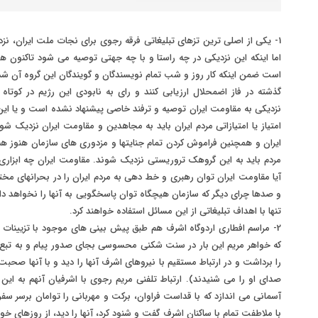
1- یکی از اصلی ترین تزهای تبلیغاتی فرقه رجوی برای نجات ملت ایران، ن
اما اینکه این نزدیکی در چه راستا و با چه جهتی توصیه می شود تاکنون ه
گذشته در فاز اضمحلال ارزیابی کنند و رای به نابودی این رژیم در کوتاه
نزدیکی به مقاومت ایران توصیه و ترفند خاصی پیشنهاد نشده است و یا ا
امتیاز یا امتیازاتی مردم ایران باید به مجاهدین و مقاومت ایران نزدیک
ایران و همچنین فراموش کردن تمام جنایتها و مزدوری های سازمان هنوز هم ا
مردم باید به این گروهک تروریستی نزدیک شوند. مقاومت ایران چه ابزاری
آیا مقاومت ایران توان رهبری و خط دهی به مردم ایران را در بحرانهای م
و صدها چرای دیگر که سازمان هیچگاه توان پاسخگویی به آنها را نخواهد د
تنها با اهداف تبلیغاتی از این مسائل استفاده خواهند کرد.
2- مراسم افطاری اردوگاه اشرف هم طبق پیش بینی های موجود با تزیینات پر
که خواهر مریم این بار در سنت شکنی محسوسی بجای صدور پیام و به تبع 
را برداشت و در ارتباط مستقیم با نیروهای اشرف آنها را دید و با آنها صحبت
صدای او را می شنیدند). ارتباط تلفنی مریم رجوی با اشرفیان آنهم به این 
آسمانی می اندازد که با قداست فراوان، برکت و مهربانی را توامان برسر س
با ملاطفت تمام با ساکنان اشرف گفت و شنود کرد، آنها را دید، از روزهای خ