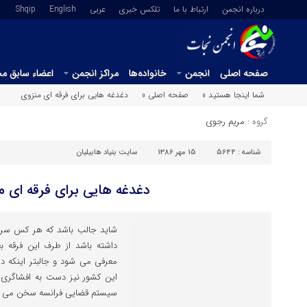
درباره انجمن
ارتباط با ما
تلکس خبری
عربي
English
Shqip
صفحه اصلی
انجمن
خانواده‌ها
مراکز انجمن
اعضاء سابق م
شما اینجا هستید »
صفحه اصلی »
دغدغه هایی برای فرقه ای منزوی
گروه :
مریم رجوی
شناسه :
5644
15 مهر 1386
سایت بنیاد هابیلیان
دغدغه هایی برای فرقه ای م
شاید جالب باشد که هر کس سر س
داشته باشد از طرف این فرقه بعن
معرفی می شود و جالبتر اینکه در
این کشور نیز دست به افشاگری 
سیستم قضایی فرانسه سخن می گو