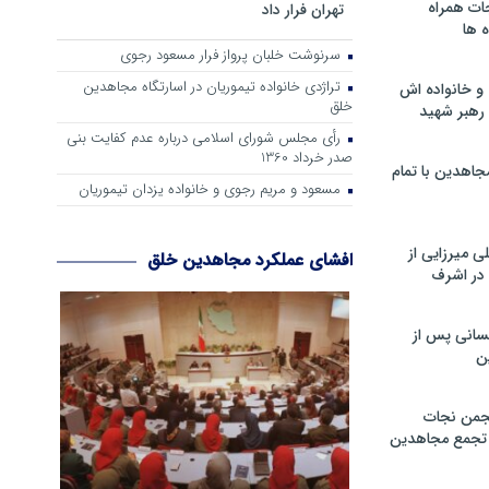
ات همراه
تهران فرار داد
 ها
سرنوشت خلبان پرواز فرار مسعود رجوی
تراژدی خانواده تیموریان در اسارتگاه مجاهدین
و خانواده اش
خلق
رهبر شهید
رأی مجلس شورای اسلامی درباره عدم كفایت بنی
صدر خرداد 1360
جاهدین با تمام
مسعود و مریم رجوی و خانواده یزدان تیموریان
 میرزایی از
افشای عملکرد مجاهدین خلق
در اشرف
سانی پس از
ن
جمن نجات
و تجمع مجاهدین