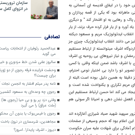
سازمان تروریست
 خود را در ایفای قدیسه ای آسمانی به
در انزوای کامل 
 ماهرانه بود که یکی از قصه پردازان و
پاک و رهایی به او افتخار کند " و دیگری
آورد و از یار فرار کرده حرف بزند، از یار
انقلاب ایدئولوژیک مریم و مسعود دیکته
تصادفی
د نیز می دانند انقلاب ایدئولوژیک چیزی جز
عبدالحمید رئوفیان از انتخابات ریا
دوگاه اشرف میتوانسته از ارتباط مستقیم
می گوید
رمضان و نیاز نیروهای بی روحیه ی اشرف
سالروز علنی شدن خط مزدوری و خی
ی با اشرف باشد ضمن اینکه وقتی با کسی
وحشت فزاینده فرقه رجوی از دو ژورنا
ر تو را دارد بی اختیار نوعی احترام،
برای چیست؟!
قیقا به همین دلیل بوده است.البته از
نامه پدر میثم افشار به انجمن نجات آ
مهای مریم تکراری و یکنواخت شده است و
رجوی چه وعده‌ای به مسعود کشمیری 
جاد می کند اما حسن ارتباط مستقیم این
لعمل نشان دهی و احیانا اگر سوتی هم
وقتی دزد پر رو و بی حیا (رجوی ها) 
(ملت عراق) را می گیرد
رجوی با فیس‌بوک یا بدون آن محکو
رور سپهبد شهید صیاد شیرازی آغازکرده اند
این اعلام بود که حجم وسیعی از صفحات
مجاهدین، شرم‎ساری در نروژ، باخت در فرانسه
ام آمادگی برای شهادت علیه سران حکومت
ديروز ، اشرف پايدار!…امروز؟