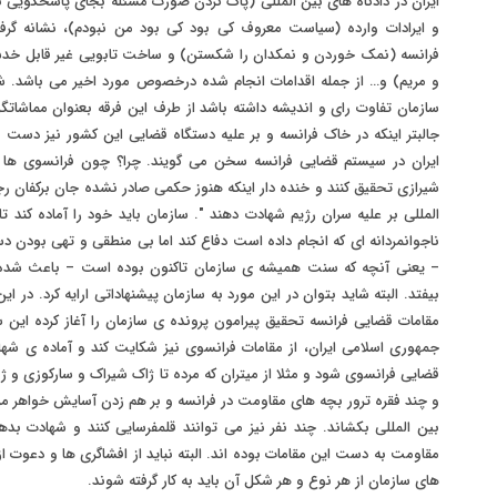
ایران در دادگاه های بین المللی (پاک کردن صورت مسئله بجای پاسخگویی ب
و ایرادات وارده (سیاست معروف کی بود کی بود من نبودم)، نشانه گر
فرانسه (نمک خوردن و نمکدان را شکستن) و ساخت تابویی غیر قابل خدش
و مریم) و… از جمله اقدامات انجام شده درخصوص مورد اخیر می باشد. 
سازمان تفاوت رای و اندیشه داشته باشد از طرف این فرقه بعنوان مماشاتگر
جالبتر اینکه در خاک فرانسه و بر علیه دستگاه قضایی این کشور نیز دست
ایران در سیستم قضایی فرانسه سخن می گویند. چرا؟ چون فرانسوی ها ق
شیرازی تحقیق کنند و خنده دار اینکه هنوز حکمی صادر نشده جان برکفان رجو
المللی بر علیه سران رژیم شهادت دهند ". سازمان باید خود را آماده کند ت
ناجوانمردانه ای که انجام داده است دفاع کند اما بی منطقی و تهی بودن 
– یعنی آنچه که سنت همیشه ی سازمان تاکنون بوده است – باعث شده 
بیفتد. البته شاید بتوان در این مورد به سازمان پیشنهاداتی ارایه کرد. در ا
مقامات قضایی فرانسه تحقیق پیرامون پرونده ی سازمان را آغاز کرده این س
جمهوری اسلامی ایران، از مقامات فرانسوی نیز شکایت کند و آماده ی شهاد
قضایی فرانسوی شود و مثلا از میتران که مرده تا ژاک شیراک و سارکوزی و ژو
بین المللی بکشاند. چند نفر نیز می توانند قلمفرسایی کنند و شهادت ب
مقاومت به دست این مقامات بوده اند. البته نباید از افشاگری ها و دعوت از ا
های سازمان از هر نوع و هر شکل آن باید به کار گرفته شوند.