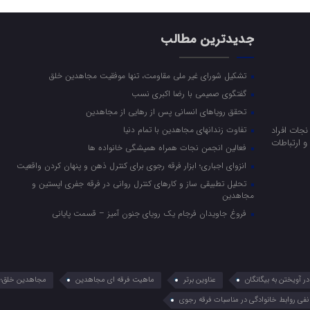
جدیدترین مطالب
تشکیل شورای غیر ملی مقاومت، تنها موفقیت مجاهدین خلق
گفتگوی صمیمی با رضا اکبری نسب
تحقق رویاهای انسانی پس از رهایی از مجاهدین
جات افراد
تفاوت زندانهای مجاهدین با تمام دنیا
 ارتباطات
فعالین انجمن نجات همراه همیشگی خانواده ها
انزوای اجباری؛ ابزار فرقه رجوی برای کنترل ذهن و پنهان کردن واقعیت
تحلیل تطبیقی ساز و کارهای کنترل روانی در فرقه جفری اپستین و
مجاهدین
فروغ جاویدان فرجام یک رویای جنون آمیز – قسمت پایانی
 آویختن به بیگانگان
عناوین برتر
ماهیت فرقه ای مجاهدین
مجاهدین خلق؛ 
نفی روابط خانوادگی در مناسبات فرقه رجوی