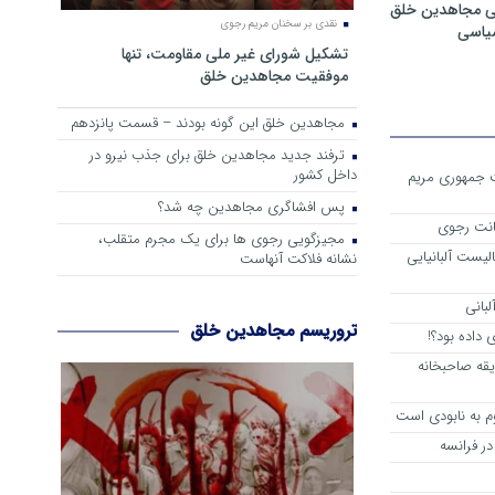
ی مجاهدین خلق
نقدی بر سخنان مریم رجوی
سیاسی
تشکیل شورای غیر ملی مقاومت، تنها
موفقیت مجاهدین خلق
مجاهدین خلق این گونه بودند – قسمت پانزدهم
ترفند جدید مجاهدین خلق برای جذب نیرو در
داخل کشور
ست جمهوری مریم
پس افشاگری مجاهدین چه شد؟
انت رجوی
مجیزگویی رجوی ها برای یک مجرم متقلب،
لیست آلبانیایی
نشانه فلاکت آنهاست
لبانی
تروریسم مجاهدین خلق
داده بود؟!
یقه صاحبخانه
م به نابودی است