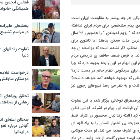
فعالین انجمن نج
همیشگی خانواده
زدیکی هر چه بیشتر به مقاومت ایران است
یچ پیام مشخصی برای مردم ایران نداشته
بخشعلی علیزاده 
در مراسم تشییع 
است ضمن اینکه کار روز و شب تمام نویسندگان و گویندگان این گروه آن شده که " رژیم آخوندی " را همچون 26 سال
 ترین مدت ممکن بدهند اما تاکنون برای
ین مطلب ذکر نشده است که بواسطه ی چه
تفاوت زندانهای م
دنیا
 شوند. با فرض ضعف حافظه ی تاریخی مردم
ین ابهام در این رابطه وجود دارد که چرا
 برای سرنگونی نظام حاکم در دست دارد؟
درخواست غلامعلی
ختلفی که بوجود خواهد آمد خواهد داشت؟
دوستان سابقش 
اشت و به نظر می رسد نیروهای رجوی نیز
تحقق رویاهای ان
طمطراق توخالی برگزار شد، با این تفاوت
رهایی از مجاهدی
آن قرائت این پیام در اشرف، گوشی تلفن
 کرد (البته زندانیان محصور در اشرف فقط
سخنان اعضای ان
صورت بی اختیار انسان را به یاد الهه ای
آلبانی درباره لغ
فره ی اشرف هدیه می کند. او مدت طولانی
در ایتالیا
وب آینده سخن گفت، از خدا وایمان در ماه