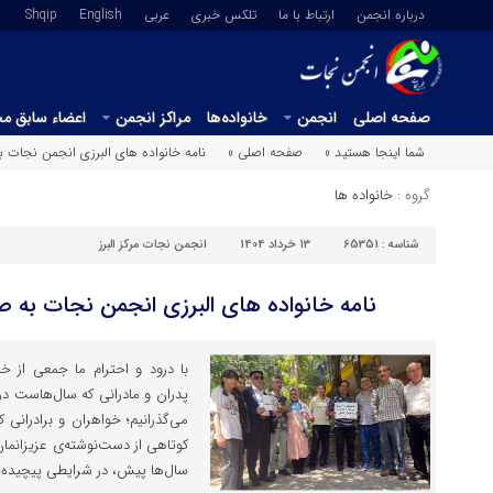
درباره انجمن
ارتباط با ما
تلکس خبری
عربي
English
Shqip
صفحه اصلی
انجمن
خانواده‌ها
مراکز انجمن
اعضاء سابق م
شما اینجا هستید »
صفحه اصلی »
نامه خانواده های البرزی انجمن نجات ب
گروه :
خانواده ها
شناسه :
65351
13 خرداد 1404
انجمن نجات مرکز البرز
نامه خانواده های البرزی انجمن نجات به ص
با درود و احترام ما جمعی از خا
پدران و مادرانی که سال‌هاست در
می‌گذرانیم؛ خواهران و برادرانی 
کوتاهی از دست‌نوشته‌ی عزیزانمان
سال‌ها پیش، در شرایطی پیچیده و