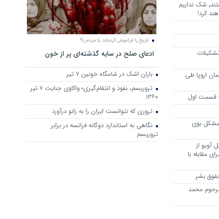
هرجا خشن ترین دشمنان ایران هستند٬ شک نداریم
ند کرد!
تاریخ را فراموش کرده‌اند یا مردم را؟
 تشکیلات
ادعای صلح در سایه گذشته‌ای پر از خون
باران اشک در شامگاه خونین 7 تیر
مان اروپا طی
تروریسم، نفوذ و انتقام‌گیری؛ واکاوی جنایت ۷ تیر
 – قسمت اول
۱۳۶۰
تروری که نتوانست ایران را به زانو درآورد
مشکل بوی
نگاهی به استاندارد دوگانه فرانسه در برابر
تروریسم
 آویو از
ی مقابله با
قوق بشر
مرحوم محمد