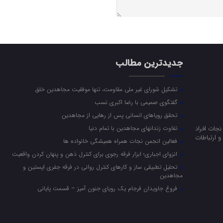
جدیدترین مطالب
تشکیل شورای غیر ملی مقاومت، تنها موفقیت مجاهدین خلق
گفتگوی صمیمی با رضا اکبری نسب
تحقق رویاهای انسانی پس از رهایی از مجاهدین
جات افراد
تفاوت زندانهای مجاهدین با تمام دنیا
 ارتباطات
فعالین انجمن نجات همراه همیشگی خانواده ها
انزوای اجباری؛ ابزار فرقه رجوی برای کنترل ذهن و پنهان کردن واقعیت
تحلیل تطبیقی ساز و کارهای کنترل روانی در فرقه جفری اپستین و
مجاهدین
فروغ جاویدان فرجام یک رویای جنون آمیز – قسمت پایانی