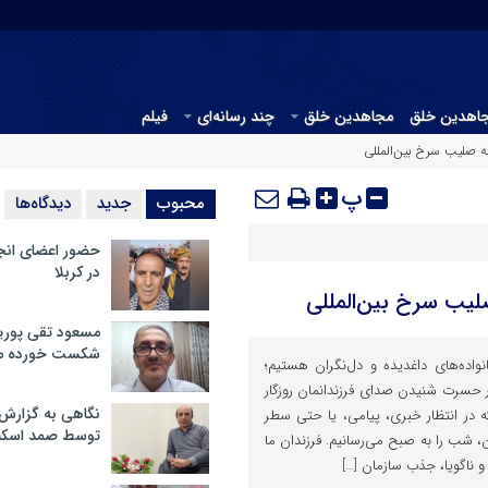
جاهدین خلق
مجاهدین خلق
چند رسانه‌ای
فیلم
ه صلیب سرخ بین‌المللی
پ
محبوب
جدید
دیدگاه‌ها
حضور اعضای انج
در کربلا
لیب سرخ بین‌المللی
مسعود تقی پوریا
شکست خورده م
نواده‌های داغدیده و دل‌نگران هستیم؛
 حسرت شنیدن صدای فرزندانمان روزگار
نگاهی به گزارش
که در انتظار خبری، پیامی، یا حتی سطر
توسط صمد اسکن
، شب را به صبح می‌رسانیم. فرزندان ما
 ناگویا، جذب سازمان […]