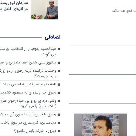
سازمان تروریست
در انزوای کامل 
ت نخواهد ماند.
تصادفی
عبدالحمید رئوفیان از انتخابات ریا
می گوید
سالروز علنی شدن خط مزدوری و خی
وحشت فزاینده فرقه رجوی از دو ژورنا
برای چیست؟!
نامه پدر میثم افشار به انجمن نجات آ
رجوی چه وعده‌ای به مسعود کشمیری 
وقتی دزد پر رو و بی حیا (رجوی ها) 
(ملت عراق) را می گیرد
رجوی با فیس‌بوک یا بدون آن محکو
مجاهدین، شرم‎ساری در نروژ، باخت در فرانسه
ديروز ، اشرف پايدار!…امروز؟