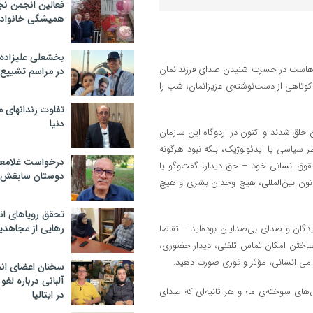
فعالین انجمن نج
همیشگی خانواده
بخشعلی علیزاده 
ال‌هاست در حسرت شنیدن صدای فرزندانمان
در مراسم تشییع 
ر کوتاهی از دست‌نوشته‌ی عزیزانمان، شب را
تفاوت زندانهای م
دنیا
خلق شدند و اکنون در اردوگاه این سازمان
ظر سیاسی یا ایدئولوژیک، بلکه نبود هرگونه
درخواست غلامعلی
قوق انسانی خود – حق دیدار، گفت‌وگو یا
دوستان سابقش 
قانون بین‌المللی، هیچ وجدان بشری و هیچ
تحقق رویاهای ان
رهایی از مجاهدی
یدگان و صدای بی‌صدایان بوده‌اید – تقاضا
م ساختن امکان تماس تلفنی، دیدار حضوری،
قدامی انسانی، مؤثر و فوری صورت دهید.
سخنان اعضای ان
آلبانی درباره لغ
های سوخته‌ی ما؛ و هر ثانیه‌ای که صدای
در ایتالیا