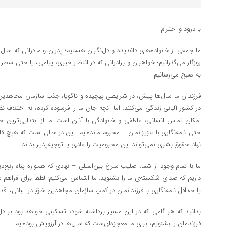
با درود و احترام
ما جمعی از خانواده‌های داغدیده و دل‌نگران هستیم؛ پدران و مادرانی که س
روزگار می‌گذرانیم؛ خواهران و برادرانی که در انتظار خبری، پیامی، یا حتی سط
به صبح می‌رسانیم.
فرزندان ما سال‌ها پیش، در شرایطی پیچیده و ناگویا، جذب سازمان مجاهدین 
در کشور آلبانی زندگی می‌کنند. اما آنچه جان ما را فرسوده کرده، نه اختلاف ن
امکان تماس انسانی، عاطفی و خانوادگی با آنان است. ما از ابتدایی‌ترین ح
حتی نامه‌نگاری با عزیزانمان – محروم مانده‌ایم. این در حالی‌ است که هیچ 
نهاد حقوق بشری نمی‌تواند این محرومیت را عادی یا توجیه‌پذیر بداند.
ما با تمام وجود از شما، صلیب سرخ بین‌المللی – نهادی که همواره پناه رنج‌د
داریم که صدای شکسته‌ی ما را بشنوید. ما التماس می‌کنیم: لطفاً برای فراه
یا حداقل نامه‌نگاری با فرزندانمان در کمپ سازمان مجاهدین خلق در آلبانی، ا
بدانید که هر گامی که در این مسیر برداشته شود، تسکینی خواهد بود بر دل‌
فرزندمان را بشنویم، برای ما معجزه‌ای‌ست که سال‌ها در آرزویش بوده‌ایم.