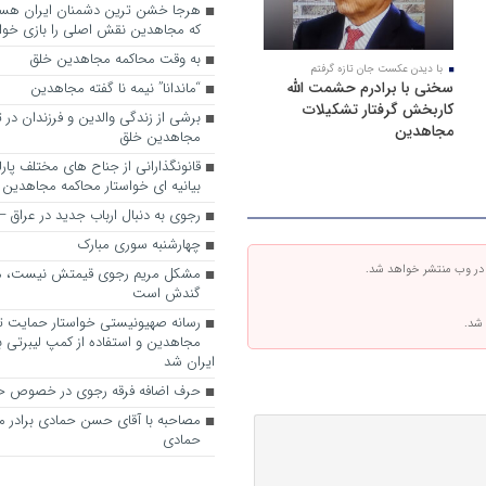
که مجاهدین نقش اصلی را بازی خواه
به وقت محاکمه مجاهدین خلق
با دیدن عکست جان تازه گرفتم
سخنی با برادرم حشمت الله
“ماندانا” نیمه نا گفته مجاهدین
کاربخش گرفتار تشکیلات
برشی از زندگی والدین و فرزندان در
مجاهدین
مجاهدین خلق
قانونگذارانی از جناح های مختلف پارل
بیانیه ای خواستار محاکمه مجاهدین
رجوی به دنبال ارباب جدید در عراق
چهارشنبه سوری مبارک
 در وب منتشر خواهد شد.
مشکل مریم رجوی قیمتش نیست، 
گندش است
رسانه صهیونیستی خواستار حمایت تل
 شد.
مجاهدین و استفاده از کمپ لیبرتی برا
ایران شد
حرف اضافه فرقه رجوی در خصوص ح
مصاحبه با آقای حسن حمادی برادر 
حمادی