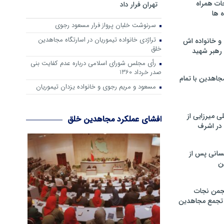
ات همراه
تهران فرار داد
 ها
سرنوشت خلبان پرواز فرار مسعود رجوی
تراژدی خانواده تیموریان در اسارتگاه مجاهدین
و خانواده اش
خلق
رهبر شهید
رأی مجلس شورای اسلامی درباره عدم كفایت بنی
صدر خرداد 1360
جاهدین با تمام
مسعود و مریم رجوی و خانواده یزدان تیموریان
 میرزایی از
افشای عملکرد مجاهدین خلق
در اشرف
سانی پس از
ن
جمن نجات
و تجمع مجاهدین