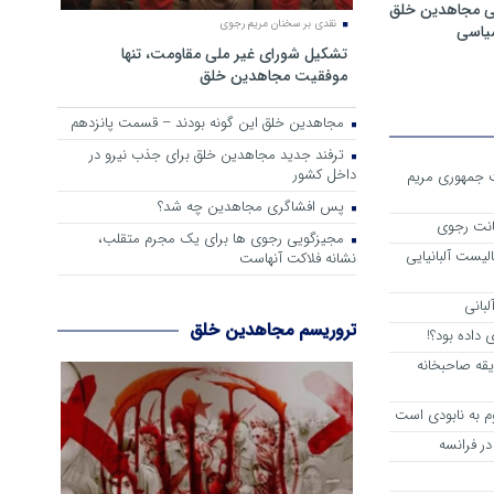
ی مجاهدین خلق
نقدی بر سخنان مریم رجوی
سیاسی
تشکیل شورای غیر ملی مقاومت، تنها
موفقیت مجاهدین خلق
مجاهدین خلق این گونه بودند – قسمت پانزدهم
ترفند جدید مجاهدین خلق برای جذب نیرو در
داخل کشور
ست جمهوری مریم
پس افشاگری مجاهدین چه شد؟
انت رجوی
مجیزگویی رجوی ها برای یک مجرم متقلب،
لیست آلبانیایی
نشانه فلاکت آنهاست
لبانی
تروریسم مجاهدین خلق
داده بود؟!
یقه صاحبخانه
م به نابودی است