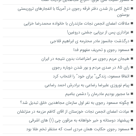
تلخ کامی باز شدن دفتر فرقه رجوی در آمریکا با انفجارهای تروریستی
بوستون
ملاقات اعضای انجمن نجات مازندران با خانواده محمدرضا خزایی
عزاداری پس از برپایی جشنی دروغین!
درگذشت جانسوز مادر محترمه ی ابراهیم قلاجی
مسعود رجوی و تحریف مفهوم فدا
هیجان مریم رجوی سر اعتراضات بدون نتیجه در ایران
رای 85 در صدی مردم و بور شدن دوباره رجوی
اتفاقا مسعود، زندگی” برای خود” را انتخاب کرد
پیام نوروزی علیرضا رضاعی به برادرش احمد رضاعی
ما مجبور بودیم مادرمان را دشمن بنامیم
چگونه مسعود رجوی به نفر اول سازمان مجاهدین خلق تبدیل شد؟
عیادت اعضای انجمن نجات خوزستان از اقای کاظم مزرعه در منزلشان
پیشنهاد دوستانه و خیر خواهانه به مزقون چی (1) های اشرفی
مسعود رجوی حکایت همان مردی است که منتظر تخم طلا بود