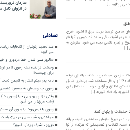
سازمان تروریست
د می پردازیم […]
در انزوای کامل 
خلق
ل: تاریخ 10 شهریور ماه 1392 اعضای سامان توسط دولت عراق از اشرف اخراج
تصادفی
شده و به لیبرتی منتقل شده اند. تنها 100 نفر در اشرف باقی مانده اند. درمیان آنها نام
لوع و زهره قائمی دیده می شود. سازمان به
عبدالحمید رئوفیان از انتخابات ریا
 […]
می گوید
سالروز علنی شدن خط مزدوری و خی
وحشت فزاینده فرقه رجوی از دو ژورنا
برای چیست؟!
انه سازمان مجاهدین با هدف براندازی کوتاه
نامه پدر میثم افشار به انجمن نجات آ
مدت احتمالا شش ماهه در 30 خرداد ماه 1360 وارد فاز مسلحانه شد. براندازی شامل
کستن اختناق و آزادی مردم…… به دنبال این
رجوی چه وعده‌ای به مسعود کشمیری 
ر به راه افتاد. ترورها […]
وقتی دزد پر رو و بی حیا (رجوی ها) 
(ملت عراق) را می گیرد
رجوی با فیس‌بوک یا بدون آن محکو
 حقیقت را پنهان کنند
مجاهدین، شرم‎ساری در نروژ، باخت در فرانسه
 ماه در تاریخ سازمان مجاهدین نامید، چراکه
 است. اتفاقات و تصمیماتی که هرکدام از آنها
ديروز ، اشرف پايدار!…امروز؟