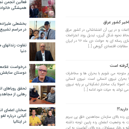
فعالین انجمن نج
همیشگی خانواده
اخیر کشور عراق
بخشعلی علیزاده 
در مراسم تشییع 
ات و در پی آن اغتشاشاتی در کشور عراق
حاظ نحوه شکل گیری، تبدیل روند اعتراضات
صنفی به اغتشاشات سیاسی و جریان سازی رسانه ای به حوادث دی ماه 96 در ایران
تفاوت زندانهای م
و مطالبات اقتصادی گروهی […]
دنیا
رگرفته است
درخواست غلامعلی
دوستان سابقش 
نیم متوجه می شویم با بحران ها و مخاطرات
 بحران نیروی انسانی است. نیروی انسانی
 اصولا یک ساختار تشکیلاتی بر پایه نیروی
تحقق رویاهای ان
می تواند به حیات خود ادامه […]
رهایی از مجاهدی
دارید؟!
سخنان اعضای ان
آلبانی درباره لغ
ی رده بالای سازمان مجاهدین خلق پی ببریم
در ایتالیا
ست به وضعیت اعضای رده پایین توجه داشته
ه و رفتار مسئولان رده بالای آنهاست. به این