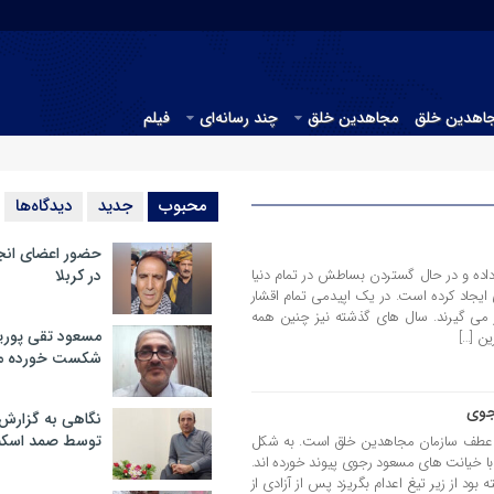
جاهدین خلق
مجاهدین خلق
چند رسانه‌ای
فیلم
محبوب
جدید
دیدگاه‌ها
حضور اعضای انج
ده و در حال گستردن بساطش در تمام دنیا
در کربلا
ایجاد کرده است. در یک اپیدمی تمام اقشار
 می گیرند. سال های گذشته نیز چنین همه
مسعود تقی پوریا
ین […]
شکست خورده م
جوی
نگاهی به گزارش
توسط صمد اسکن
 دیگر از نقاط عطف سازمان مجاهدین خلق است. به شکل
ا خیانت های مسعود رجوی پیوند خورده اند.
ود از زیر تیغ اعدام بگریزد پس از آزادی از