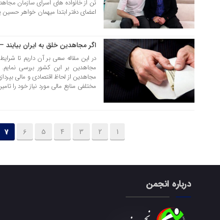
تن از خانواده های اسرای سازمان مجاهدی
اعضای دفتر ابتدا میهمان خواهر حسین پورع
اگر مجاهدین خلق به ایران بیایند
23 بهمن 1397
در این مقاله سعی بر آن داریم تا شرای
مجاهدین بر این کشور بررسی نمایم. 
مجاهدین از لحاظ اقتصادی و مالی بپردازی
مختلفی منابع مالی مورد نیاز خود را تامین
7
6
5
4
3
2
1
درباره انجمن