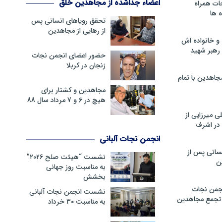
اعضاء جداشده از مجاهدین خلق
ات همراه
 ها
تحقق رویاهای انسانی پس
از رهایی از مجاهدین
و خانواده اش
رهبر شهید
حضور اعضای انجمن نجات
زنجان در کربلا
جاهدین با تمام
مجاهدین و کشتار برای
هیچ در 6 و 7 مرداد سال 88
 میرزایی از
در اشرف
انجمن نجات آلبانی
سانی پس از
نشست “هیئت صلح ۲۰۲۶”
ن
به مناسبت روز جهانی
بخشش
جمن نجات
نشست انجمن نجات آلبانی
و تجمع مجاهدین
به مناسبت ۳۰ خرداد