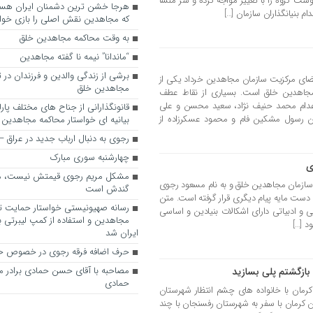
ت گروه را با تغییر مواجه کرده و سر منشا
 بنیانگذاران سازمان […]
که مجاهدین نقش اصلی را بازی خواه
به وقت محاکمه مجاهدین خلق
“ماندانا” نیمه نا گفته مجاهدین
برشی از زندگی والدین و فرزندان در
 اعضای مرکزیت سازمان مجاهدین خرداد یکی از
مجاهدین خلق
جاهدین خلق است. بسیاری از نقاط عطف
 اعدام محمد حنیف نژاد، سعید محسن و علی
قانونگذارانی از جناح های مختلف پارل
نین رسول مشکین فام و محمود عسکرزاده از
بیانیه ای خواستار محاکمه مجاهدین
رجوی به دنبال ارباب جدید در عراق
چهارشنبه سوری مبارک
ی
مشکل مریم رجوی قیمتش نیست، 
ی سازمان مجاهدین خلق و به نام مسعود رجوی
گندش است
دست مایه پیام دیگری قرار گرفته است. متن
رسانه صهیونیستی خواستار حمایت تل
ی و ادبیاتی دارای اشکالات بنیادین و اساسی
مجاهدین و استفاده از کمپ لیبرتی برا
د […]
ایران شد
حرف اضافه فرقه رجوی در خصوص ح
مصاحبه با آقای حسن حمادی برادر 
بازگشتم پلی بسازید
حمادی
 کرمان با خانواده های چشم انتظار شهرستان
 کرمان با سفر به شهرستان رفسنجان با چند