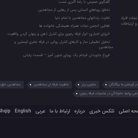
گفتگوی صمیمی با رضا اکبری نسب
تحقق رویاهای انسانی پس از رهایی از مجاهدین
جات افراد
تفاوت زندانهای مجاهدین با تمام دنیا
 ارتباطات
فعالین انجمن نجات همراه همیشگی خانواده ها
انزوای اجباری؛ ابزار فرقه رجوی برای کنترل ذهن و پنهان کردن واقعیت
تحلیل تطبیقی ساز و کارهای کنترل روانی در فرقه جفری اپستین و
مجاهدین
فروغ جاویدان فرجام یک رویای جنون آمیز – قسمت پایانی
 آویختن به بیگانگان
عناوین برتر
ماهیت فرقه ای مجاهدین
مجاهدین خلق؛ 
نفی روابط خانوادگی در مناسبات فرقه رجوی
حه اصلی
تلکس خبری
درباره
ارتباط با ما
عربي
English
Shqip