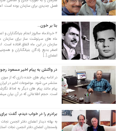
سازمان را به صورت جدی و اساسی سرنوش
فصل جدیدی برای سازمان بوده است. اعدام
بنا بر خون…
04 خرداد 1398
4 خردادماه سالروز اعدام بنیانگذاران و
ماه های سرنوشت ساز برای سازمان م
سازمان در این ماه اتفاق افتاده است.
اصغر بدیع زادگان بنیانگذاران و همچ
اعضای […]
در واکنش به پیام اخیر مسعود رجو
27 فروردین 1398
در ادامه پیام های خنده داری که از سو
منتشر می شود. موضوعات اخیر در ایران 
پیام مانند پیام های دیگر به لحاظ نگارش
است. حجم اطلاعاتی که در آن بیان میشو
برادرم را در خواب دیدم، گفت برای 
28 اسفند 1397
به بهانه دیدار اعضای دفتر انجمن نجات
رفسنجان اعضای دفتر انجمن نجات استان