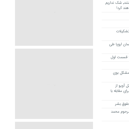
هرجا خشن ترین دشمنان ایران هستند٬ شک نداریم
ند کرد!
 تشکیلات
مان اروپا طی
 – قسمت اول
مشکل بوی
 آویو از
ی مقابله با
قوق بشر
مرحوم محمد