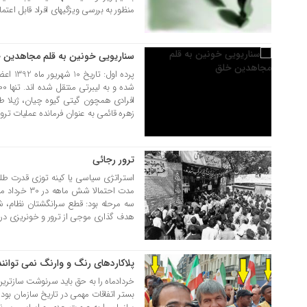
منظور به بررسی ویژگیهای افراد قابل اعتما
سناریویی خونین به قلم مجاهدین 
پرده او
افرادی همچون گیتی گیوه چیان، ژیلا ط
زهره قائمی به عنوان فرمانده عملیات ترور
ترور رجائی
07 شهریور 1398
استراتژی سیاسی یا کینه توزی قدرت طلب
سه مرحله بود: قطع سرانگشتان نظام، ش
هدف گذاری موجی از ترور و خونریزی در کشو
پلاکاردهای رنگ و وارنگ نمی توانند
04 تیر 1398
خردادماه را به حق باید سرنوشت سازترین
بستر اتفاقات مهمی در تاریخ سازمان بوده