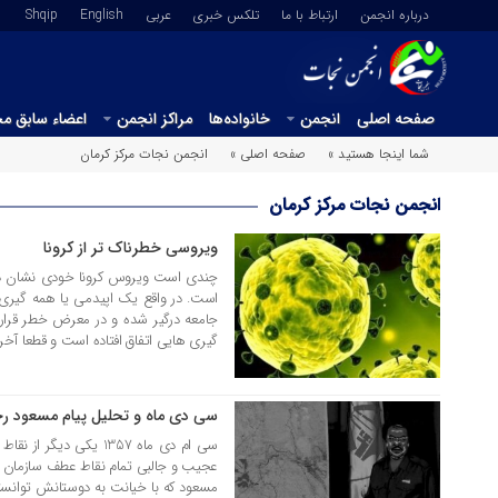
درباره انجمن
ارتباط با ما
تلکس خبری
عربي
English
Shqip
صفحه اصلی
انجمن
خانواده‌ها
مراکز انجمن
اعضاء سابق م
شما اینجا هستید »
صفحه اصلی »
انجمن نجات مرکز کرمان
انجمن نجات مرکز کرمان
ویروسی خطرناک تر از کرونا
12 اسفند 1398
چندی است ویروس کرونا خودی نشان دا
است. در واقع یک اپیدمی یا همه گیری 
جامعه درگیر شده و در معرض خطر قرار
گیری هایی اتفاق افتاده است و قطعا آخر
سی دی ماه و تحلیل پیام مسعود ر
30 دی 1398
سی ام دی ماه 1357 یکی
عجیب و جالبی تمام نقاط عطف سازمان ب
مسعود که با خیانت به دوستانش توانسته ب