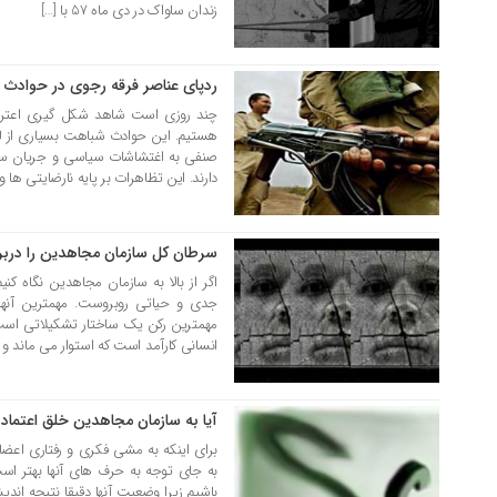
زندان ساواک در دی ماه 57 با […]
ردپای عناصر فرقه رجوی در حوادث 
16 مهر 1398
چند روزی است شاهد شکل گیری اعتراض
هستیم. این حوادث شباهت بسیاری از ل
دارند. این تظاهرات بر پایه نارضایتی ها 
سرطان کل سازمان مجاهدین را درب
27 شهریور 1398
اگر از بالا به سازمان مجاهدین نگاه ک
جدی و حیاتی روبروست. مهمترین آنها
مهمترین رکن یک ساختار تشکیلاتی است.
انسانی کارآمد است که استوار می ماند و 
آیا به سازمان مجاهدین خلق اعتماد 
23 شهریور 1398
برای اینکه به مشی فکری و رفتاری اعضا
به جای توجه به حرف های آنها بهتر ا
باشیم زیرا وضعیت آنها دقیقا نتیجه اندیش
11 شهریور 1398