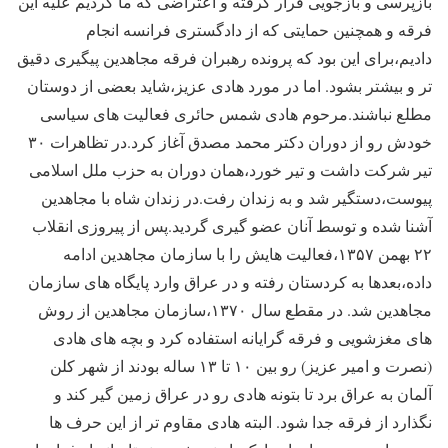
بازپرسی و بازجویی قرار گرفته و اعتراضی که ما کردیم علیه این
فرقه و همچنین حمایتی که از دادگستری فرانسه انجام
دادیم،برای این بود که پرونده رهبران فرقه مجاهدین پیگیری دقیق
تر و بیشتر بشود. اما در مورد هادی عزیز،شاید بعضی از دوستان
مطلع نباشند.مرحوم هادی شمس حائری فعالیت های سیاسی
خودش رو از دوران دکتر محمد مصدق آغاز کرد.در تظاهرات ۳۰
تیر شرکت داشت و تیر خورد،همان دوران به حزب ملل اسلامی
پیوست،دستگیر شد و به زندان رفت.در زندان شاه با مجاهدین
آشنا شده و توسط آنان عضو گیری گردید.پس از پیروزی انقلاب
۲۲ بهمن ۱۳۵۷،فعالیت هایش را با سازمان مجاهدین ادامه
داده،بعدها به کردستان رفته و در عراق وارد پایگاه های سازمان
مجاهدین شد. در مقطع سال ۱۳۷۰،سازمان مجاهدین از روش
های مغزشویی و فرقه گرایانه استفاده کرد و بچه های هادی
(نصرت و امیر عزیز) رو بین ۱۰ تا ۱۳ ساله بودند از شهر کلن
آلمان به عراق برد تا بتونه هادی رو در عراق زمین گیر کند و
نگذارد از فرقه جدا شود. البته هادی مقاوم تر از این حرف ها