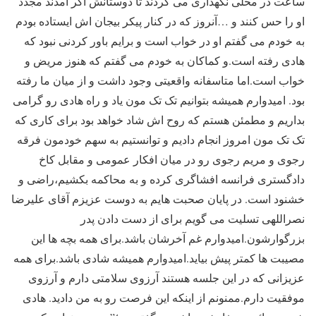
ساعت در محلی نگهداری می کردند تا دوستانش اگر آمدند مجدد
او را حس کنند و …آنروز که در کنار پیکر بیجان اش ایستاده بودم
به خودم می گفتم او در خواب است و برایم باور کردنی نبود که
هادی رفته است.و کماکان به خودم می گفتم که هنوز مریض و
خواب است.اما متاسفانه واقعیتی وجود داشت و از میان ما رفته
بود. امیدوارم همیشه بتوانیم تک تک مون یاد و راه هادی رو گرامی
بداریم و مطمئن هستم که روح اش شاد خواهد بود برای کاری که
تک تک مون امروز انجام دادیم و توانستیم به سهم خودمون فرقه
رجوی و مریم رجوی رو در میان افکار عمومی و مقابل کاخ
دادگستری فرانسه افشاگری کرده و به محاکمه بکشیم،راضی و
خشنود است. در پایان صحبت هایم به دوست عزیزم آقای علیرضا
نصراللهی تسلیت می گویم برای از دست دادن پدر
بزرگوارشون.امیدوارم غم آخرشان باشد.برای همه بچه ها این
مصیبت ها کمتر پیش بیاید.امیدوارم همیشه شادی باشد.برای همه
عزیزانی که در این جلسه هستند آرزوی سلامتی دارم و آرزوی
موفقیت دارم.ممنونم از اینکه این فرصت رو به من دادید. هادی