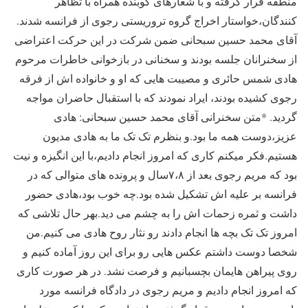
منطقه قرار گرفته و با شعارهای کوبنده همراه با تظاهر
کنندگان،خواستار اخراج گروه تروریستی رجوی از فرانسه شدند.
آقای محمد حسین سبحانی ضمن شرکت در این حرکت اعتراضی
از سخنرانان جلسه بودند و سخنانی در بازخوانی خاطرات مرحوم
هادی شمس حائری و مصیبت هایی که او و خانواده اش از فرقه
رجوی کشیده بودند، ایراد نمودند که با استقبال حاضران مواجه
گردید. *متن سخنرانی آقای محمد حسین سبحانی: هادی
عزیز،دوست همه ما بود.و بنظرم تک تک ما به هادی مدیون
هستیم.فکر میکنم کاری که امروز انجام دادیم،با این انگیزه و نیت
بود که مریم رجوی بعد از ۷،۸سال و پرونده های متوالی که در
فرانسه بر علیه اش تشکیل شده بود.چه خوب بود،هادی حضور
داشت و ثمره زحمات اش را به چشم می دید.بهر حال تلاشی که
امروز تک تک بچه ها انجام دادند رو نثار روح هادی می کنیم.من
شخصا دوست داشتم عکس هایی رو برای این روز آماده کنیم و
روی پیراهن هایمان بچسبانیم و فرصت نشد. در هر صورت کاری
که امروز انجام دادیم و مریم رجوی در دادگاه فرانسه مورد