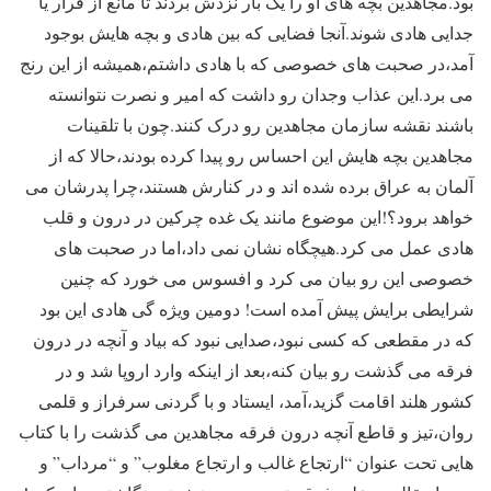
بود.مجاهدین بچه های او را یک بار نزدش بردند تا مانع از فرار یا
جدایی هادی شوند.آنجا فضایی که بین هادی و بچه هایش بوجود
آمد،در صحبت های خصوصی که با هادی داشتم،همیشه از این رنج
می برد.این عذاب وجدان رو داشت که امیر و نصرت نتوانسته
باشند نقشه سازمان مجاهدین رو درک کنند.چون با تلقینات
مجاهدین بچه هایش این احساس رو پیدا کرده بودند،حالا که از
آلمان به عراق برده شده اند و در کنارش هستند،چرا پدرشان می
خواهد برود؟!این موضوع مانند یک غده چرکین در درون و قلب
هادی عمل می کرد.هیچگاه نشان نمی داد،اما در صحبت های
خصوصی این رو بیان می کرد و افسوس می خورد که چنین
شرایطی برایش پیش آمده است! دومین ویژه گی هادی این بود
که در مقطعی که کسی نبود،صدایی نبود که بیاد و آنچه در درون
فرقه می گذشت رو بیان کنه،بعد از اینکه وارد اروپا شد و در
کشور هلند اقامت گزید،آمد، ایستاد و با گردنی سرفراز و قلمی
روان،تیز و قاطع آنچه درون فرقه مجاهدین می گذشت را با کتاب
هایی تحت عنوان “ارتجاع غالب و ارتجاع مغلوب” و “مرداب” و