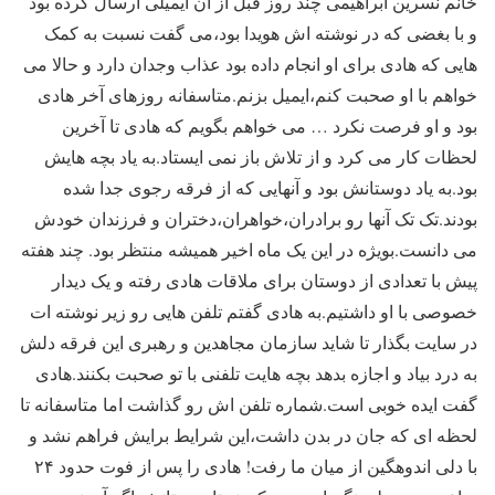
خانم نسرین ابراهیمی چند روز قبل از آن ایمیلی ارسال کرده بود
و با بغضی که در نوشته اش هویدا بود،می گفت نسبت به کمک
هایی که هادی برای او انجام داده بود عذاب وجدان دارد و حالا می
خواهم با او صحبت کنم،ایمیل بزنم.متاسفانه روزهای آخر هادی
بود و او فرصت نکرد … می خواهم بگویم که هادی تا آخرین
لحظات کار می کرد و از تلاش باز نمی ایستاد.به یاد بچه هایش
بود.به یاد دوستانش بود و آنهایی که از فرقه رجوی جدا شده
بودند.تک تک آنها رو برادران،خواهران،دختران و فرزندان خودش
می دانست.بویژه در این یک ماه اخیر همیشه منتظر بود. چند هفته
پیش با تعدادی از دوستان برای ملاقات هادی رفته و یک دیدار
خصوصی با او داشتیم.به هادی گفتم تلفن هایی رو زیر نوشته ات
در سایت بگذار تا شاید سازمان مجاهدین و رهبری این فرقه دلش
به درد بیاد و اجازه بدهد بچه هایت تلفنی با تو صحبت بکنند.هادی
گفت ایده خوبی است.شماره تلفن اش رو گذاشت اما متاسفانه تا
لحظه ای که جان در بدن داشت،این شرایط برایش فراهم نشد و
با دلی اندوهگین از میان ما رفت! هادی را پس از فوت حدود ۲۴