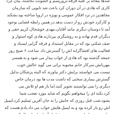
صدها مقاله بر علیه فرقه،تروریسم و خشونت نگاشته، بیان کرد!
کاری که هادی در آن دوران کرد باعث شد تابویی که سازمان
مجاهدین در نزد افکار عمومی و بویژه در اروپا ساخته بود،بشکند
و کارکرد خودش رو از دست بدهد.در همین رابطه فضایی بوجود
آمد تا دوستان دیگری مانند آقایان،مهدی خوشحال،کریم حقی و
دیگران قدم نهاده و به روشنگری بپردازند.هادی کوه استوار و
صف شکنی بود که در مقابل استبداد و فرقه گرایی ایستاد و
فعالیت های افشاگرانه اش را گسترش داد. ساعت ۶ صبح روز
جمعه گذشته بود که هادی از خواب بیدار می شود و به همسر
مهربانش سرکار خانم محبوبه براتی می گوید حالش خوب
نیست.می خواستند برایش دکتر بیاورند که البته پزشکان بدلیل
گسترش بیماری سختی که داشت مدت ها بود درمان خاص
دیگری را نمی توانستند تجویز کنند.اما باز هم او تلاش می
کرد.نکته ای را میخواهم بگویم که شاید مورد تعجب شما
بشود،شب قبل روزی که جانش را به جان آفرین تسلیم کرد،ایمیل
اش رو باز کرده بود و به ایمیل هایش جواب می داد.یادم هست که