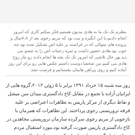
بنظرم تک تک ما به هادی مدیون هستیم.فکر میکنم کاری که امروز
انجام دادیم،با این انگیزه و نیت بود که مریم رجوی بعد از ۷،۸سال و
پرونده های متوالی که در فرانسه بر علیه اش تشکیل شده بود.چه
خوب بود،هادی حضور داشت و ثمره زحمات اش را به چشم می
دید.بهر حال تلاشی که امروز تک تک بچه ها انجام دادند رو نثار روح
هادی می کنیم.من شخصا دوست داشتم عکس هایی رو برای این روز
آماده کنیم و روی پیراهن هایمان بچسبانیم و فرصت نشد.
روز سه شنبه ۱۵ خرداد ۱۳۹۱ برابر با ۵ ژوئن ۲۰۱۲،گروه هایی از
ایرانیان آزاده با تجمع در مقابل کاخ دادگستری،میدان سن میشل
و نقاط دیگری از مرکز پاریس به تظاهرات اعتراضی بر علیه
فرقه تروریستی رجوی پرداختند. این تظاهرات که همزمان با
بازجویی از مریم رجوی سرکرده سازمان تروریستی مجاهدین در
کاخ دادگستری پاریس صورت گرفته بود،مورد استقبال مردم