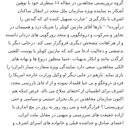
گروه تروریستی مجاهدین در مقاله 14 سطری خود با توهین
آشکار به نماینده ویژه سازمان ملل متحد در انتقال ساکنان
اشرف با بکارگیری "عبارت تسهیل کننده ای که گندش را
درآورده!! " بارها آقای مارتین کوبلر را شریک دزد و همپیمان در
تجاوز و سرکوب و دروغگویی و متحد زورگویی های دزدان دانسته
و از هر اهانت مشخص دیگری فروگزار نمی کند. درجایی دیگر با
بدصفتی و دجالیت ادعا می کند که مارتین کوبلر با پوست کلفتی
کرگدن مانند و انکار بدیهیات، حتما منظور دروغ ها و بهانه های
الکی مجاهدین، سعی دارد نمایندگی ویژه سفارت سیار (ایران) را
بازی نماید. بازهم در جایی دیگر او وکیل وزارت خارجه امریکا را
فردی دروغگو و بی حیا قلمداد نموده و از ادعای بازرسی مجدد
اشرف برای اطمینان از اختفای سلاح می نالد. غرض اینکه هم
اکنون سازمان مجاهدین در یک بحران حیثیتی و سیاسی و حتی
تروریستی!؟ قرارگرفته و می رود روز به روز در مچ اندازی با
اراده حقیقت های سرزمینی و میهنی در مقابل ملت ایران،
اعضای صادق و جداشده قبلی و خانواده های اسرای اشرف و