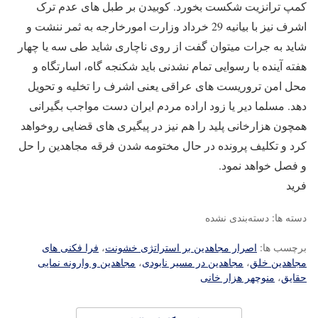
کمپ ترانزیت شکست بخورد. کوبیدن بر طبل های عدم ترک
اشرف نیز با بیانیه 29 خرداد وزارت امورخارجه به ثمر ننشت و
شاید به جرات میتوان گفت از روی ناچاری شاید طی سه یا چهار
هفته آینده با رسوایی تمام نشدنی باید شکنجه گاه، اسارتگاه و
محل امن تروریست های عراقی یعنی اشرف را تخلیه و تحویل
دهد. مسلما دیر یا زود اراده مردم ایران دست مواجب بگیرانی
همچون هزارخانی پلید را هم نیز در پیگیری های قضایی روخواهد
کرد و تکلیف پرونده در حال مختومه شدن فرقه مجاهدین را حل
و فصل خواهد نمود.
فرید
دسته ها: دسته‌بندی نشده
برچسب ها:
اصرار مجاهدین بر استراتژی خشونت
،
فرا فکنی های
مجاهدین خلق
،
مجاهدین در مسیر نابودی
،
مجاهدین و وارونه نمایی
حقایق
،
منوچهر هزار خانی