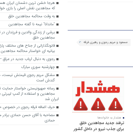
که مجاهدین نقش اصلی را بازی خواه
به وقت محاکمه مجاهدین خلق
“ماندانا” نیمه نا گفته مجاهدین
برشی از زندگی والدین و فرزندان در
مجاهدین خلق
مسعود و مریم رجوی و رهبری فرقه
قانونگذارانی از جناح های مختلف پارل
بیانیه ای خواستار محاکمه مجاهدین
رجوی به دنبال ارباب جدید در عراق
چهارشنبه سوری مبارک
مشکل مریم رجوی قیمتش نیست، 
گندش است
رسانه صهیونیستی خواستار حمایت تل
مجاهدین و استفاده از کمپ لیبرتی برا
ایران شد
حرف اضافه فرقه رجوی در خصوص ح
مصاحبه با آقای حسن حمادی برادر 
هشدار به خانواده‌ها
حمادی
ترفند جدید مجاهدین خلق
برای جذب نیرو در داخل کشور