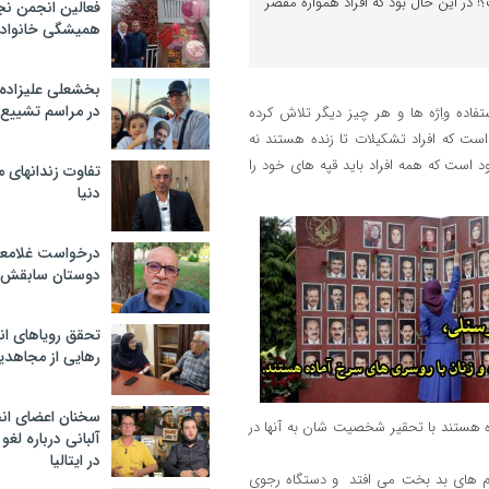
! در این حال بود که افراد همواره مقصر
فعالین انجمن نج
همیشگی خانواده
بخشعلی علیزاده 
در مراسم تشییع 
ده واِژه ها و هر چیز دیگر تلاش کرده
ت که افراد تشکیلات تا زنده هستند نه
د است که همه افراد باید قپه های خود را
تفاوت زندانهای م
دنیا
درخواست غلامعلی
دوستان سابقش 
تحقق رویاهای ان
رهایی از مجاهدی
سخنان اعضای ان
ده هستند با تحقیر شخصیت شان به آنها در
آلبانی درباره لغ
در ایتالیا
 های بد بخت می افتد و دستگاه رجوی