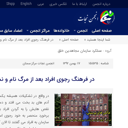
درباره انجمن
ارتباط با ما
تلکس خبری
عربي
English
Shqip
صفحه اصلی
انجمن
خانواده‌ها
مراکز انجمن
اعضاء سابق م
شما اینجا هستید »
صفحه اصلی »
در فرهنگ رجوی افراد بعد از مرگ نام و
گروه :
عملکرد سازمان مجاهدین خلق
شناسه :
15535
17 بهمن 1392
انجمن نجات مرکز سمنان
در فرهنگ رجوی افراد بعد از مرگ نام و ن
در واقع در تشکیلات همیشه ی
آدم های بد بخت می افتد و دست
نقص هایش را به گردن افراد بی
برخورد منحصر به خود رجوی ا
سازمان به افراد می گفتند تا الان