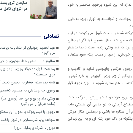
سازمان تروریست
ندازد که این شیوه برخورد منحصر به خود
در انزوای کامل 
نجاست و نتوانسته به تهران برود به دلیل
د.
دیکته شده را سخت قبول می کردند در این
تصادفی
انده می شد. حال همین فرد اگر در جائی
د که فرد وقتی زنده است دایما بدهکار
عبدالحمید رئوفیان از انتخابات ریا
می گوید
 خودش، از فرد از دست رفته سوءاستفاده
سالروز علنی شدن خط مزدوری و خی
 رجوی هرکس چاپلوسی نماید و اکاذیب و
وحشت فزاینده فرقه رجوی از دو ژورنا
برای چیست؟!
 پتکی از وی برای کوبیدن و خرد کردن
نامه پدر میثم افشار به انجمن نجات آ
تند ما هم ستاره شویم تا مورد توجه قرار
رجوی چه وعده‌ای به مسعود کشمیری 
ی برای افراد دربند هر روزش از مرگ سخت
وقتی دزد پر رو و بی حیا (رجوی ها) 
(ملت عراق) را می گیرد
اصطلاح آرمانی که تو مدعی آن هستی مایه
ام آن ستاره ها باشی و برعکس مثال موش
رجوی با فیس‌بوک یا بدون آن محکو
گونه در لاک خود رفته ای و به این زندگی
مجاهدین، شرم‎ساری در نروژ، باخت در فرانسه
ديروز ، اشرف پايدار!…امروز؟