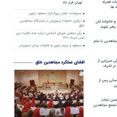
ات همراه
تهران فرار داد
 ها
سرنوشت خلبان پرواز فرار مسعود رجوی
تراژدی خانواده تیموریان در اسارتگاه مجاهدین
و خانواده اش
خلق
رهبر شهید
رأی مجلس شورای اسلامی درباره عدم كفایت بنی
صدر خرداد 1360
جاهدین با تمام
مسعود و مریم رجوی و خانواده یزدان تیموریان
 میرزایی از
افشای عملکرد مجاهدین خلق
در اشرف
سانی پس از
ن
جمن نجات
و تجمع مجاهدین