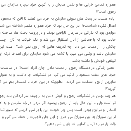
همواره تمامی خرابی ها و نقص هایش را به گردن افراد بیچاره سازمان می ا
رجوی است؟!
یادم هست در بحث های درونی سازمان به افراد می گفتند تا الان که مسعود ای
اعمال نکرده شماست؟! در این حال بود که افراد همواره مقصر شناخته می شدن
مواردی بود که نفراتی در سازمان ناراضی بودند و در پروسه بحث ها، مباحث 
حالت بود که با فحاشی از آنان استقبال می شد و انگ خیانت به آنان چسب
جانش را از دست می داد چه تعریف هائی که از وی نمی شد؟! علت این بو
سازمان باشد و وقتی می میرد یا کشته می شود سازمان برای اهداف فرقه ای
تبیلغی خودش را داشته باشد.
معنی زندگی در دستگاه رجوی از دست دادن جان افراد است؟! در مناسبات
حرف های مفت مسعود را تائید می کرد در تشکیلات جا داشت و به عنوان
سایرین از وی استفاده می کردند. بطوریکه در بین افراد با تمسخر بهم می گف
گیریم؟!
هر چند بودن در تشکیلات رجوی و گوش دادن به اراجیف سر کردگان باند رجو
تر است ولی با این حال باید از رجوی پرسید اگر مردن در راه سازمان و به 
افتخار و در اوج بودن است پس چرا خودت این را بر نمی گزینی که سرور تم
از این سوراخ به اون سوراخ می خزی و این جان ناچیزت را حفظ می کنی و این
رقت بار در راه آرمان کذایی ات پایان نمی دهی؟!