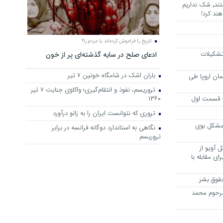
هرجا خشن ترین دشمنان ایران هستند٬ شک نداریم
ند کرد!
تاریخ را فراموش کرده‌اند یا مردم را؟
 تشکیلات
ادعای صلح در سایه گذشته‌ای پر از خون
باران اشک در شامگاه خونین 7 تیر
مان اروپا طی
تروریسم، نفوذ و انتقام‌گیری؛ واکاوی جنایت ۷ تیر
 – قسمت اول
۱۳۶۰
تروری که نتوانست ایران را به زانو درآورد
مشکل بوی
نگاهی به استاندارد دوگانه فرانسه در برابر
تروریسم
 آویو از
ی مقابله با
قوق بشر
مرحوم محمد