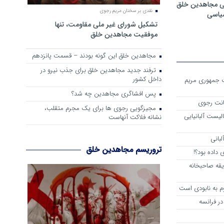
ی مجاهدین خلق
نقدی بر سخنان مریم رجوی
سیاسی
تشکیل شورای غیر ملی مقاومت، تنها
موفقیت مجاهدین خلق
مجاهدین خلق این گونه بودند – قسمت پانزدهم
ترفند جدید مجاهدین خلق برای جذب نیرو در
داخل کشور
ست جمهوری مریم
پس افشاگری مجاهدین چه شد؟
انت رجوی
مجیزگویی رجوی ها برای یک مجرم متقلب،
لیست آلبانیایی
نشانه فلاکت آنهاست
لبانی
تروریسم مجاهدین خلق
داده بود؟!
یقه صاحبخانه
م به نابودی است