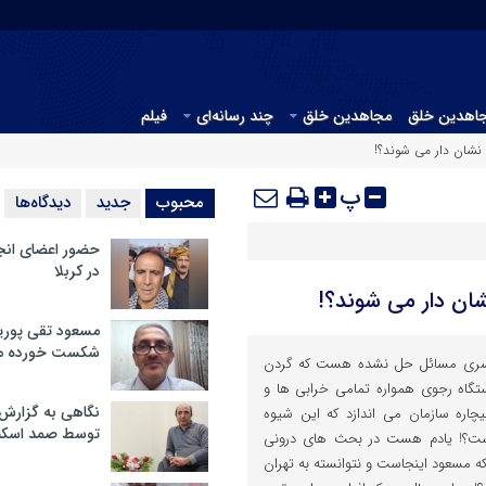
جاهدین خلق
مجاهدین خلق
چند رسانه‌ای
فیلم
 نشان دار می شوند؟!
پ
محبوب
جدید
دیدگاه‌ها
حضور اعضای انج
در کربلا
شان دار می شوند؟!
مسعود تقی پوریا
شکست خورده م
کسری مسائل حل نشده هست که گردن
گاه رجوی همواره تمامی خرابی ها و
نگاهی به گزارش
چاره سازمان می اندازد که این شیوه
توسط صمد اسکن
ست؟! یادم هست در بحث های درونی
 که مسعود اینجاست و نتوانسته به تهران