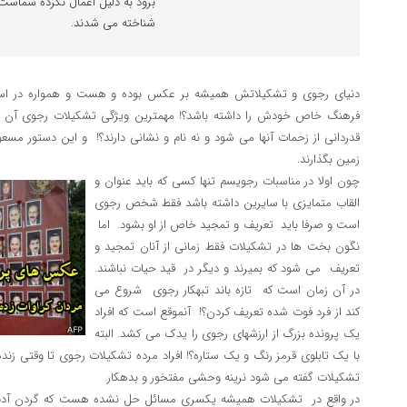
برود به دلیل اعمال نکرده شماست؟
شناخته می شدند.
دنیای رجوی و تشکیلاتش همیشه بر عکس بوده و هست و همواره در استفا
فرهنگ خاص خودش را داشته باشد؟! مهمترین ویژگی تشکیلات رجوی آن اس
قدردانی از زحمات آنها می شود و نه نام و نشانی دارند؟! و این دستور مسعو
زمین بگذارند.
چون اولا در مناسبات رجویسم تنها کسی که باید عنوان و
القاب متمایزی با سایرین داشته باشد فقط شخص رجوی
است و صرفا باید تعریف و تمجید خاص از او بشود. اما
نگون بخت ها در تشکیلات فقط زمانی از آنان تمجید و
تعریف می شود که بمیرند و دیگر در قید حیات نباشند.
در آن زمان است که تازه باند تبهکار رجوی شروع می
کند از فرد فوت شده تعریف کردن؟! آنموقع است که افراد
یک پرونده بزرگ از ارزشهای رجوی را یدک می کشد. البته
با یک تابلوی قرمز رنگ و یک ستاره؟! افراد مرده تشکیلات رجوی تا وقتی زن
تشکیلات گفته می شود نرینه وحشی مفتخور و بدهکار.
در واقع در تشکیلات همیشه یکسری مسائل حل نشده هست که گردن آدم