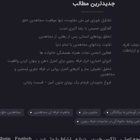
جدیدترین مطالب
تشکیل شورای غیر ملی مقاومت، تنها موفقیت مجاهدین خلق
گفتگوی صمیمی با رضا اکبری نسب
تحقق رویاهای انسانی پس از رهایی از مجاهدین
جات افراد
تفاوت زندانهای مجاهدین با تمام دنیا
 ارتباطات
فعالین انجمن نجات همراه همیشگی خانواده ها
انزوای اجباری؛ ابزار فرقه رجوی برای کنترل ذهن و پنهان کردن واقعیت
تحلیل تطبیقی ساز و کارهای کنترل روانی در فرقه جفری اپستین و
مجاهدین
فروغ جاویدان فرجام یک رویای جنون آمیز – قسمت پایانی
 آویختن به بیگانگان
عناوین برتر
ماهیت فرقه ای مجاهدین
مجاهدین خلق؛ 
نفی روابط خانوادگی در مناسبات فرقه رجوی
حه اصلی
تلکس خبری
درباره
ارتباط با ما
عربي
English
Shqip