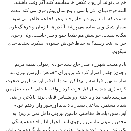
هم می توانید از روی عکس ها مقایسه کنید اگر وقت داشتید.
البته فرح دیبای الان با سی و پنج سال پیش فرق می کند. مدت
هاست که با مد روز دنیا جلو رفته و هر کجا هم ظاهر می شود
بسیار شیک ولی ساده می پوشد. آنقدر ها با زمان و فرهنگ غرب
بیگانه نیست. حواسش هم طبعا جمع و سر جاست. ولی رجوی
چرا به اینجا رسید؟ به خیاط خودش حسودی میکرد. نخندید جدی
میگویم.
یادم هست شهرزاد صدر حاج سید جوادی (بقولی ندیمه مریم
رجوی) چقدر اصرار کرد که برو برای “خواهر”، ایوسن لورن مد
ساز مشهور فرانسه را پیدا کن. مدتها با دفتر ایوسن لورن صحبت
کردم (وی چند سال قبل فوت کرد و واقعا تا جایی که به عقل من
میرسید نابقه مد و تا حدی روانشناس قابلی بود). بالاخره راضی
شد با دستمزد ساعتی بسیار بالا بیاید اورسوراواز. رفتم خودم
آوردمش (بلحاظ حفاظتی ماشین بیرونی داخل نمی بردیم). به
محض رسیدن ما، مریم رجوی آمد با هزار ادا و افاده همیشگی،
یک مقدار پارچه (حدود شش هفت جور رنگ و وارنگ) هم بدنبالش