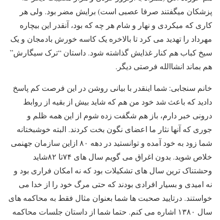
پزشکان میگفتند صرفا عصبی است) برایش مضر بود. ولی هر
کاری که میکردی و نهار و شام هر چه که بود، آنقدر این بیچاره
مهرداد را تهدید می کرد تا بالاخره یک کاسه خورش بادمجان و یک
سیخ کباب هم کنار غذایش گذاشته شود. داستان “ترک سیگارش”
هم بماند انشاالله فرصتی دیگر.
خانم سنجابی: شما اینقدر با بیانی روشن در این فرصت کم پاسخ
دادید که باعث شد خود من هم که شاید بیش از بقیه از روابط
درونی خبر دارم، باز هم شگفت زده شوم از این همه ظلم و
جوری که آنها نثار ما اعضای نگون بخت کردند. البته خوشبختانه
شما زود به خود آمده و توانستید در دهه ۸۰ ازاین سازمان جهنمی
خلاص شوید. بدون اغراق می گویم سال های ۷۴تا ۸۲شاید
وحشتناک ترین سال های تشکیلات بود که نه امکان فراری بود و
نه امیدی و بسیار افرادی بودند که حتی مرگ خود را از خدا می
خواستند. درتایید صحبت ها شما بعنوان مثال فقط به محاکمه های
سال ۱۳۸۰ اشاره می کنم. حتما شما از داستان جلسات محاکمه