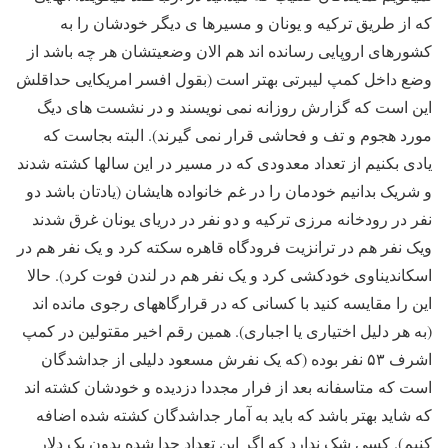
که از طریق ترکیه و یونان و مسیرها ی دیگر خودشان را به
کشورهای اروپایی رسانده اند هم الان وضعیتشان هر چه باشد از
وضع داخل کمپ لیبرتی بهتر است (بقول افسر امریکایی حداقلش
این است که گزارش روزانه نمی نویسند و در نشست های دیگ
مورد هجوم و تف و فحاشی قرار نمی گیرند). البته بجاست که
یادی بکنیم از تعداد معدودی که در مسیر در این سالها کشته شدند
و شریک بدانیم خودمان را در غم خانواده هایشان (یادتان باشد دو
نفر در رودخانه مرزی ترکیه و دو نفر در دریای یونان غرق شدند
ویک نفر هم در ترانزیت فرودگاه قاهره سکته کرد و یک نفر هم در
اسکاندیناوی خودکشی کرد و یک نفر هم در لندن فوت کرد). حالا
این را مقایسه کنید با کسانی که در قرارگاههای رجوی مانده اند
(به هر دلیل اختیاری یا اجباری). همین رقم اخیر مقتولین در کمپ
اشرف ۵۳ نفر بوده (که یک نفرش مسعود دلیلی از جداشدگان
است که متاسفانه بعد از فرار مجددا دزدیده و خودشان کشته اند
که شاید بهتر باشد که باید به آمار جداشدگان کشته شده اضافه
کنیم). کسی شک ندارد که اگر این تعداد جدا شده بدون یک دلار