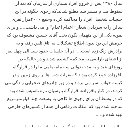
سال ۱۳۸۰ پس از خروج افراد بسیاری از سازمان که بعد از
سقوط صدام مسیر شد مطلع شدید،که رجوی چگونه در این
جلسات شخصا” افراد را محاکمه کرده وجمع ۴۰۰۰هزار نفری
سالن را به سردادن شعار “اعدام اعدام” وا می داشت…. و برای
نمونه یکی از این متهمان نگون بخت آقای حسین مشعوف بود که
جرمش این بود بدون اطلاع تشکیلات به اتاق تلفن رفته و به
برادرش زنگ زده است…. در آن جلسات حدود سی الی چهل نفر
از اعضای ناراضی به محاکمه کشیده شدند و در حالیکه در
روزهای عید و به مدت دوالی سه ماه تمامی ما را در قرارگاه
باقرزاده جمع کرده بودند که نفرات شب ها بر روی زمین و در
کیسه خواب بسر می بردند و در زیر چادرهای صحرایی زندگی می
کردند، در کنار باقرزاده، قرارگاه پارسیان تازه تاسیس شده بود
که در وسط آن برای رجوی ها کاخی به وسعت چند کیلومترمربع
ساخته شده بود که امکانات رفاهی آن همه از کشورهای خارجی
تهیه شده و…..
و البته مطالب شما تازه بیان گوشه هایی از مناسبات این