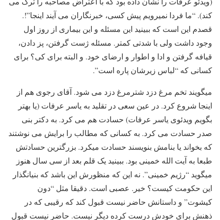
(ویدئو عرفات را نشان داده بود که با اعتراض مصاحبه را ترک می
کند). “ما فردا نمیرویم پیش کسی، خبرنگاران می آیند اینجا”!.
قصدم این است که ببینید این مسئله و این بیماری از روز اول
وجود داشت ولی با شدتی کمتر. مسئله ژست گرفتن، پز دادن،
قیافه گرفتن و ادا و اطوار و ارضای خود. و البته برای کی؟ برای
کسانی که “لباس زیرشان پاره است”.
میگویند تخم مرغ دزد شترمرغ دزد می شود. آقای رجوی هم از
اینجا شروع کرد. در عین سعی در تقلید به یاسر عرفات (یا بهتر
بگویم ویدئوی یاسر عرفات) حسادت هم می کرد. به دکتر بنی
صدر حسادت می کرد. به کسانی که مطالب را برایش می نوشتند
که بخواند یا بنامش بنویسند حسادت میکرد. بزرگترین حسادتش
طبعا به آیت الله خمینی بود. ببینید یک قلم بعد از سی سال هنوز
میگوید “رژیم خمینی”. نه این که منظورش این باشد که بنیانگذار
این حکومت کیست؟ خیر. عصبی است. دقیقا مثل “دون
کیشوت” و داستانش حاضر نیست قبول کند که رقیبی که در
ذهنش برای خودش درست کرده دیگر نیست. حاضر نیست قبول