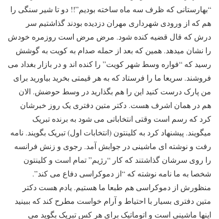
“بهارستانی که ظرف سه ماه ساخته بودیم”!! دو تا شیر سنگی را
هم که از ورودی شهرداری مهران دزدیده بودند گذاشتیم سر
درش که قال قضیه کنده شود. مرض مرض است روزمره خودش
را نشان میدهد. همین که بعد از حمله صدام به کویت به گوشش
رسید که “فواره وسط شهر کویت” را کنده اند و در بازار بغداد می
فروشند. سریعا ما را فرستاد که به هر قیمتی بخرید بیاورید برای
من پارک درست کنید این را هم بگذارید در وسط حوضش. الان
هم در همان اشرف هست. دکتر متین دفتری یک روز خبرشان
کرد که رسم است وقتی انتخاباتی می شود به برنده تبریک
میگویند. پیشنهاد کرد به کلینتون (انتخابات اول) تبریک بگویند. نامه
رفت و نوشته ای ماشینی در جوابش آمد. رجوی و زنش فرانسه
را روی سرشان گذاشتند که کار “رژیم” تمام است و کلینتون
شخصا به ما نامه نوشته که “از دموکراسی دفاع می کند”.
منظورش از دموکراسی هم طبعا ما هستیم. یادم هست دکتر
متین دفتری بسیار با احتیاط و آرام خواست مطرح کند که ببینید
اینها ماشینی است و اتوماتیک برای هر کس تبریک بگوید می