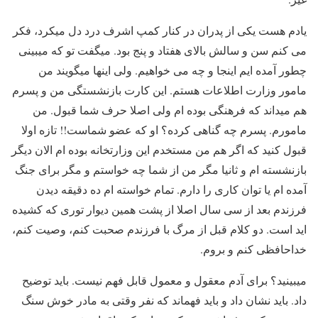
یادم هست یکی از پدران در کنار کمپ اشرف درد دل میکرد، فکر
می کنم سن و سالش بالای هفتاد و پنج بود. میگفت تو که میبینی
چطور آمده ایم اینجا و چه می خواهیم. ولی اینها میگویند من
مامور وزارت اطلاعات هستم. این کارت بازنشستگی من و پسرم
هم میداند که فرهنگی بوده ام ولی اصلا حرف شما قبول. من
مامورم. پسرم چه گناهی کرده؟ او که عضو شماست!! تازه اولا
قبول کنید که اگر هم من مستخدم این وزارتخانه بوده ام الان دیگر
بازنشسته ام و ثانیا مگر من از شما چه خواستم و مگر برای جنگ
آمده ام یا توان کاری را دارم. تمام خواسته ام ده دقیقه دیدن
فرزندم بعد از سی سال اصلا از پشت همین دیوار توری که کشیده
اید است. دو کلام قبل از مرگ با فرزندم صحبت کنم، وصیت کنم،
خداحافظی کنم و بروم.
میبینید؟ برای آدم معقول و معمول قابل فهم نیست. باید توضیح
داد. باید نشان داد و باید فهماند که نفر وقتی به مادر خوش سنگ