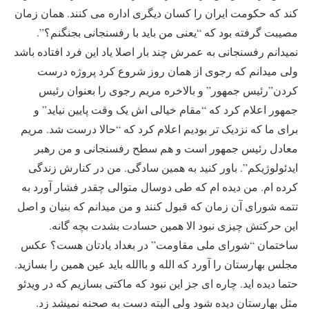
کند که حکومت ایران را کسان دیگری اداره می کنند. همان زمان
مصیبت گرفته بود که “یعنی من باید با رفسنجانی بجنگنم؟”.
نمیدانم رفسنجانی به عمرش چند بار اصلا یاد این فرد افتاده باشد
ولی میدانم که رجوی از همان روز شروع کرد پروژه درست
کردن”رئیس جمهور” و بالاخره مریم رجوی را بعنوان رئیس
جمهور اعلام کرد که “مقام خیالی اش یک وقت پایین نیاید” و
برای ما که نزدیک تر بودیم اعلام کرد که “حالا درست شد. مریم
معادل رئیس جمهور است و هم سطح رفسنجانی و من رهبر
ایدئولوژیکم”. باور کنید به همین سادگی. من در کنارش زندگی
کرده ام. من دیده ام که طی دوسال متوالی چقدر فشار آورد به
تتمه شورای آن زمان که قبول کنند و من میدانم که بنیان و اصل
این حرکتش چیزی نبود الا همین حسادت بشدت بچه گانه.
ساختمان “شورای ملی مقاومت” در بغداد یادتان هست؟ عکس
مجلس بهارستان را آورد که الله و باالله باید عین همین را بسازید.
حتما دیده اید. چاره ای جز این نبود که ماکتی بسازیم که در ویدئو
مثل بهارستان دیده شود ولی البته دست به صحنه نمیشد زد.