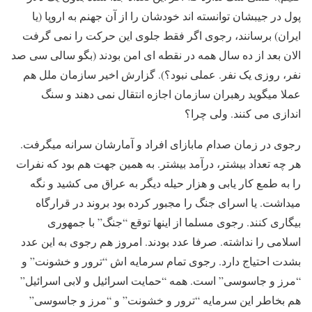
پول در جیبشان توانسته اند خودشان را از آن جهنم به اروپا (یا
ایران) برسانند، رجوی اگر فقط جلوی این حرکت را نمی گرفت
الان بعد از ده سال همه در نقطه ای امن بودند (بگو سالی سی صد
نفر، روزی یک نفر. عملی نبود؟). گزارش اخیر سازمان ملل هم
عملا میگوید رهبران سازمان اجازه انتقال نمی دهند و سنگ
اندازی می کنند. ولی چرا؟
رجوی در زمان صدام مابازای افراد و آمارشان سرانه میگرفت.
هر چه تعداد بیشتر، درآمد بیشتر. به همین جهت هم بود که نفرات
را به طمع کار یابی و هزار حیله دیگر به عراق می کشید و نگه
میداشت. یا اسرای جنگ را مجبور کرده بود بروند در قرارگاه
بیگاری کنند. رجوی مسلما از اینها توقع “جنگ” با جمهوری
اسلامی را نداشته. صرفا عدد بودند. امروز هم رجوی به این عدد
بشدت احتیاج دارد. رجوی تمام سرمایه اش “ترور و خشونت” و
“مرز و جاسوسی” است. همه “حمایت اسرائیل و لابی اسرائیل”
هم بخاطر این سرمایه “ترور و خشونت” و “مرز و جاسوسی”