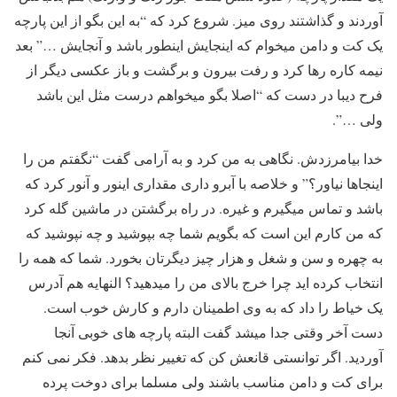
آوردند و گذاشتند روی میز. شروع کرد که “به این بگو از این پارچه
یک کت و دامن میخوام که اینجایش اینطور باشد و آنجایش …” بعد
نیمه کاره رها کرد و رفت بیرون و برگشت و باز عکسی دیگر از
فرح دیبا در دست که “اصلا بگو میخواهم درست مثل این باشد
ولی …”.
خدا بیامرزدش. نگاهی به من کرد و به آرامی گفت “نگفتم من را
اینجاها نیاور؟” و خلاصه با آبرو داری مقداری اینور و آنور کرد که
باشد و تماس میگیرم و غیره. در راه برگشتن در ماشین گله کرد
که من کارم این است که بگویم شما چه بپوشید و چه نپوشید که
به چهره و سن و شغل و هزار چیز دیگرتان بخورد. شما که همه را
انتخاب کرده اید چرا خرج بالای من را میدهید؟ النهایه هم آدرس
یک خیاط را داد که به وی اطمینان دارم و کارش خوب است.
دست آخر وقتی جدا میشد گفت البته پارچه های خوبی آنجا
آوردید. اگر توانستی قانعش کن که تغییر نظر بدهد. فکر نمی کنم
برای کت و دامن مناسب باشند ولی مسلما برای دوخت پرده