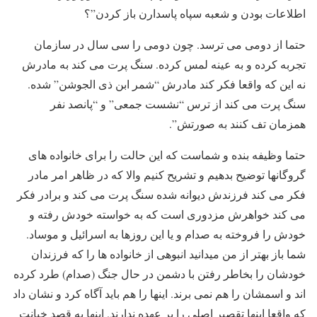
اطلاعات بودن و شعبه سپاه پاسدارن باز کردن”؟
حتما از دومی می ترسد. چون دومی را سی سال در سازمان
تجربه کرده و به عینه لمس کرده. سنگ پرت می کند به مادرش
نه این که واقعا فکر کند مادرش “شمر ابن ذی الجوشن” شده.
سنگ پرت می کند از ترس “نشست جمعی” و “پانصد نفر
همزمان تف کنند به صورتش”.
حتما وظیفه بنده و شماست که این حالت را برای خانواده های
گروگانها توضیح بدهیم و تشریح کنیم والا که در ظاهر امر مادر
فکر می کند فرزندش دیوانه شده سنگ پرت می کند و برادر فکر
می کند خواهرش مزدوری است که به خواسته خودش رفته و
خودش را فروخته به صدام و یا این روزها به اسرائیل و موساد.
شما باز بهتر از من میدانید انبوهی از خانواده ها را که فرزندان
خودشان را بخاطر رفتن با دشمن در حال جنگ (صدام) طرد کرده
اند و اسمشان را هم نمی برند. اینها را هم باید آگاه کرد و نشان داد
که واقعا اینها تقصیر اصلی را بر عهده ندارند. اینها به قصد خیانت