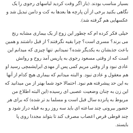
بسیار مناسب بودند. (باز اگر وقت کردید لباسهای رجوی را یک
نگاهی بکنید برخی از آن پارچه ها بعدها به کت و دامن تبدیل شد و
عکسهایی هم گرفته شد).
خیلی فکر کرده ام که چطور این زوج از یک بیماری مشابه رنج
می برند؟ مسری است؟ چرا بقیه نگرفتند؟ از قبل داشتند و همین
باعث جذبشان به یکدیگر شده؟ نمیدانم. تنها چیزی که میدانم این
است که از وقتی مسعود رجوی به پاریس آمد روح و روانش
عادی نبود و از وقتی مریم کمی پس از مهدی ابرایشمچی رسید او
هم معقول و عادی نبود. و البته میدانم که بیماری هیچ کدام از آنها
به این حد پیشرفته هم نبود. احتمالا خود شما بهتر از من میدانید که
این زن به چنان وضعیت عصبی ای رسیده (این البته اطلاع من
مربوط به پانزده سال قبل است و مسلما بد تر شده) که برای هر
حضور بیرونی چند ساعته ای باید سه روز رو به قبله دراز شود و
چند قوطی قرص اعصاب مصرف کند تا بتواند مجددا روی پا
بایستد.