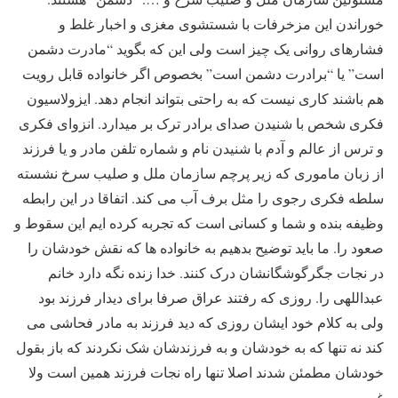
خوراندن این مزخرفات با شستشوی مغزی و اخبار غلط و
فشارهای روانی یک چیز است ولی این که بگوید “مادرت دشمن
است” یا “برادرت دشمن است” بخصوص اگر خانواده قابل رویت
هم باشند کاری نیست که به راحتی بتواند انجام دهد. ایزولاسیون
فکری شخص با شنیدن صدای برادر ترک بر میدارد. انزوای فکری
و ترس از عالم و آدم با شنیدن نام و شماره تلفن مادر و یا فرزند
از زبان ماموری که زیر پرچم سازمان ملل و صلیب سرخ نشسته
سلطه فکری رجوی را مثل برف آب می کند. اتفاقا در این رابطه
وظیفه بنده و شما و کسانی است که تجربه کرده ایم این سقوط و
صعود را. ما باید توضیح بدهیم به خانواده ها که نقش خودشان را
در نجات جگرگوشگانشان درک کنند. خدا زنده نگه دارد خانم
عبداللهی را. روزی که رفتند عراق صرفا برای دیدار فرزند بود
ولی به کلام خود ایشان روزی که دید فرزند به مادر فحاشی می
کند نه تنها که به خودشان و به فرزندشان شک نکردند که باز بقول
خودشان مطمئن شدند اصلا تنها راه نجات فرزند همین است ولا
غیر.