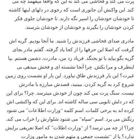
پرت می کند و فحاشی می کند نه این که واقعا میفهمد چه می
کند. این واکنش آن جانوری است که رجوی در دلهای اینها کاشته
تا خودشان خودشان را اسیر نگه دارند. تا خودشان جلوی فکر
کردن خودشان را بگیرند و خودشان از خودشان بترسند.
مادری صدای فحاشی فرزندش را شنید. ما آنجا بودیم. گریه اش
گرفت که اصلا این حرفها را از کجا یاد گرفته. گفتم مادر بجای
گریه بگو بیاید با تو بجنگد. فریاد زد من، مادرت، دشمن هستم. بیا
اینطرف و مرا بکش. چرا آنجا نشسته ای و فحش میدهی بی
غیرت؟ این بار فرزندش طاق نیاورد. این بار او نشست روی زمین
شروع کرد به گریه کردن. ببینید، قصدش مبارزه با مادرش
نیست. سنگ پرت می کند چون از خودش میترسد. چرا؟ برای این
که در دلش تابویی سی ساله کاشته اند. برای این که واکنشی اش
کرده اند به برخی کلمات. اسم کلمه “وزارت اطلاعات” می شنود
رنگش می پرد. اسم “سپاه” می شنود شلوارش را خراب می کند.
چرا؟ از چه می ترسد؟ از “وزارت اطلات” که اصلا تعریفی برایش
ندارد؟ یا از “نشست جمعی و متهم شدن به مامور وزارت