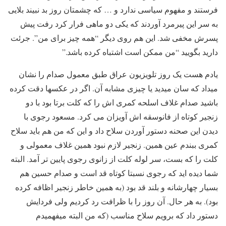
فرستند و مفهوم سیاسی ندارد و … که چشمتان روز بد نبیند بلایی
به سر این پیرمرد آوردند که یکی دو ماهی فرار کرد رفت پیش
پسرش مخفی شد. این هم روی دیگر “همه چیز برای من”. جرئت
دارید بگویید “من ممکن است اشتباه کرده باشد.”
یادم هست یک روز تلویزیون عراق طبق معمول صدام را نشان
میداد که سان میدید یا چیزی مشابه آن. اگر در عکسها دقت کرده
باشید صدام غلاف اسلحه کمری اش را که کلت برتا بود با دو
زنجیر کوتاه از فانوسقه اش آویزان می کرد. مسعود رجوی با
دیدن این صحنه دستور آوردن سلاح داد و این که من هم باید سلاح
کمری ببندم عین همین. زنجیر لازم نبود همین غلاف معمولی و
کلت را که بست، سر لوله کلت از زانوی رجوی پایین تر آمد. البته
شما دیده اید که رجوی نسبتا کوتاه قد است و صدام حسین هم
بسیار چهارشانه و بلند قد بود (به همین خاطر زنجیر اظافه کرده
بود). به هر حال. آن روز را با ظرافت رد کردیم ولی فردایش
دستور داد که برویم سلاح مناسب (که من البته میفهمیدم