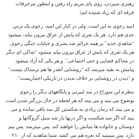
رهبری سپردن، روی پای مریم راه رفتن و اینطور مزخرفات
فرقه ای که زیاد شنیده ایم)
امید رجوی به این است. ولی در کنار این امید، رجوی یک ترس
جدی هم دارد. هر یک نفری که پایش از عراق بیرون بیاید، میشود
“شاهدی جدید” بر همه جرائم ضد بشری و جنایات جنگی رجوی.
هر یک نفری که پایش از عراق بیرون بیاید میشود “شاکی ای دیگر
در محاکم قضایی و حتی اجتماعی”. و هر یکی که آزاد میشود
پیامش به بقیه میرسد که “روشنایی آنقدر ها هم ترسناک نیست”
و “دیدن در روشنایی بر خلاف ندیدن در تاریکی اختیاریست”.
بنظرم این سوراخ در سد لیبرتی و پایگاههای دیگر را رجوی
بوضوح می بیند و می بیند که هر لحظه در حال بزرگتر شدن است
و می بیند که زمان زیادی به شکستن کل سد باقی نمانده و می
بیند که اگر سد شکست و اگر دربها باز شد سیل گروگانها و
دوستان و خانواده ها بنیانش را خواهند کند. پس میترسد. پس بیم
دارد. پس میبینید که نعره هم می کشد. شما شاهدید که از ۲۱۰