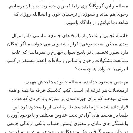
مسئله و این گروگانگیری را با کمترین خسارت به پایان برسانیم.
رجوی هم بماند و بسوزد از نرسیدن خون و انشاالله روزی که
شاهد دفاعیاتش در دادگاه باشیم.
خانم سنجابی: با تشکر از پاسخ های جامع شما، می دانم سوال
بعدی ممکن است بنوعی تکرار باشد ولی می خواستم اگر امکان
دارد بطور تخصصی تر پاسخ سوال چهارم را بفرمایید: که علت
ممانعت تشکیلات رجوی با تماس و ملاقات اعضا مستقر درکمپ
لیبرتی با خانواده ها چیست؟
مهندس مسعود خدابنده: مسئله خانواده ها بخش مهمی
ازمعضلات هر فرقه ای است. کتب کلاسیک فرقه ها همه و همه
نشان میدهند که برای چیره شدن بر سوژه و یا فردی که هدف
قرار داده شده الزاما باید محیط ارتباطی او را محدود کرد. این
طبعا در محیط های آزاد تر تحت عناوین مختلف و با بوجود آوردن
وابستگی های مادی و معنوی (بستن حساب بانکی، زندگی جمعی
در خانه تیمی، گرفتن چک و بدهکاری، تهدید زن و شوهر و فرزند و