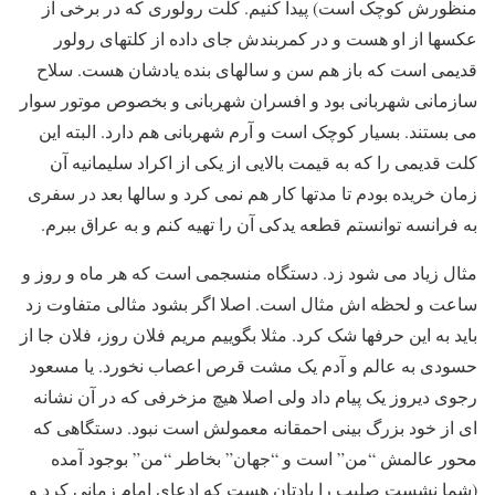
منظورش کوچک است) پیدا کنیم. کلت رولوری که در برخی از
عکسها از او هست و در کمربندش جای داده از کلتهای رولور
قدیمی است که باز هم سن و سالهای بنده یادشان هست. سلاح
سازمانی شهربانی بود و افسران شهربانی و بخصوص موتور سوار
می بستند. بسیار کوچک است و آرم شهربانی هم دارد. البته این
کلت قدیمی را که به قیمت بالایی از یکی از اکراد سلیمانیه آن
زمان خریده بودم تا مدتها کار هم نمی کرد و سالها بعد در سفری
به فرانسه توانستم قطعه یدکی آن را تهیه کنم و به عراق ببرم.
مثال زیاد می شود زد. دستگاه منسجمی است که هر ماه و روز و
ساعت و لحظه اش مثال است. اصلا اگر بشود مثالی متفاوت زد
باید به این حرفها شک کرد. مثلا بگوییم مریم فلان روز، فلان جا از
حسودی به عالم و آدم یک مشت قرص اعصاب نخورد. یا مسعود
رجوی دیروز یک پیام داد ولی اصلا هیچ مزخرفی که در آن نشانه
ای از خود بزرگ بینی احمقانه معمولش است نبود. دستگاهی که
محور عالمش “من” است و “جهان” بخاطر “من” بوجود آمده
(شما نشست صلیب را یادتان هست که ادعای امام زمانی کرد و