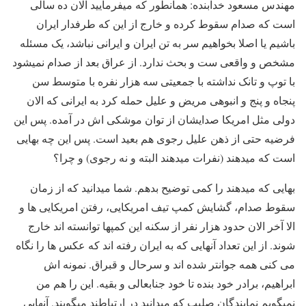
مهندس مسعود خدابنده: همانطور که میفرمایید الان ده سالی
است که صدام سقوط کرده و خارج از این که طرفدار ایران
باشیم یا اصلا بخواهیم سر به تن ایران و ایرانی نباشد، یک مسئله
مشخص و واقعی ست و بحث ندارد. از عراق بعد از صدام نمیشود
با توپ و تانک نداشته با جمعیتی سه هزار نفره با متوسط سن
پنجاه و پنج و انبوهی مریض و علیل حمله کرد به ایرانی که الان
دولی مثل امریکا صدایشان از توان موشکی اش در آمده. پس این
فرضیه حتی از ذهن علیل رجوی هم بعید است. پس این چه بهایی
است که میدهند (نفرات میدهند البته و نه رجوی) و چرا؟
بهایی که میدهند را کمی توضیح بدهم. شما میدانید که از زمان
سقوط صدام، گشایش کمپ تیف امریکایی، رفتن امریکایی ها و
الا آخر الان حدود هزار نفر از سکنه این کمپها توانسته اند خارج
شوند. از این تعداد آنهایی که به ایران رفته اند که عکس ها را نگاه
می کنی همه جوانتر شده اند و سرحال و قبراق. نمونه اش
ابراهیم، برادر خود بنده تا خود جنابعالی و بقیه. این را هم من
نمیگویم نمایندگان صلیب که میدانید در ارتباطند میگویند. آنهایی