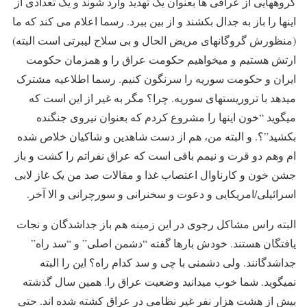
گروههایی از عراقی ها بعنوان یک تهدید وارد شوند و یک تعدادی از
اینها را باز به جدال بکشند و از بین ببرد. رسما اعلام می کند که ما
(منظورش گروگانهای مریض الحال و بی سلاح لیبرتی است البته)
ارتش هستیم و میخواهیم حکومت عراق را و همزمان حکومت
ایران و حکومت سوریه را سرنگون کنیم. رسما اطلاعیه مشترک
میدهد با تروریستهای سوریه. چرا؟ مگر به غیر از این است که
میگوید “خون اینها را مشروع کردم که بعنوان نیروی جنگنده
بکشید”؟. و البته من، هم از دست شاهدین و شاکیان خلاص شده
ام وهم دو قرت و نیمم باقی است که عراق نفراتم را کشت و باز
جشن خون و کارناوال اعتصاب غذا و مقالات صد من یک غاز لابی
اسرائیلی/امریکایی و دعوت و سخنرانی و سورچرانی و الا آخر.
البته راس مشاکل رجوی در این زمینه هم باز جداشدگان و نجات
یافتگان هستند. خودش بارها گفته “دشمن اصلی” و “سد راه”
جداشدگانند. ولی دشمنی با چی و سد کدام راه؟ این را البته
نمیگوید. شما خوب میدانید وضعیت عراق را. همین سال گذشته
بیش از هشت هزار نفر غیر نظامی در عراق کشته شده اند. حتی