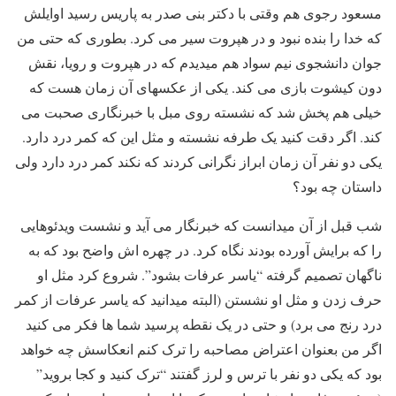
مسعود رجوی هم وقتی با دکتر بنی صدر به پاریس رسید اوایلش
که خدا را بنده نبود و در هپروت سیر می کرد. بطوری که حتی من
جوان دانشجوی نیم سواد هم میدیدم که در هپروت و رویا، نقش
دون کیشوت بازی می کند. یکی از عکسهای آن زمان هست که
خیلی هم پخش شد که نشسته روی مبل با خبرنگاری صحبت می
کند. اگر دقت کنید یک طرفه نشسته و مثل این که کمر درد دارد.
یکی دو نفر آن زمان ابراز نگرانی کردند که نکند کمر درد دارد ولی
داستان چه بود؟
شب قبل از آن میدانست که خبرنگار می آید و نشست ویدئوهایی
را که برایش آورده بودند نگاه کرد. در چهره اش واضح بود که به
ناگهان تصمیم گرفته “یاسر عرفات بشود”. شروع کرد مثل او
حرف زدن و مثل او نشستن (البته میدانید که یاسر عرفات از کمر
درد رنج می برد) و حتی در یک نقطه پرسید شما ها فکر می کنید
اگر من بعنوان اعتراض مصاحبه را ترک کنم انعکاسش چه خواهد
بود که یکی دو نفر با ترس و لرز گفتند “ترک کنید و کجا بروید”