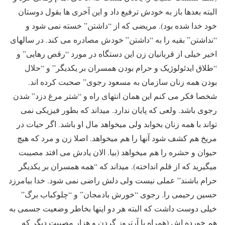
البته بعدها باز به خودش ترفیع داد و این آخری ها بقول دوستان
خود خدا شده بود). مریضی که از “داشتن” خسته نمی شود و
“نداشتن” بقیه را به “داشتن” خودش مصادره می کند. در سالهای
اخیر خیلی از قربانیان زن این دستگاه در مورد “رقص رهایی” و
“طلاق ایدئولوژیک و حرام بودن همسران بر یکدیگر” و “حلال
بودن همه زنان سازمان به مسعود رجوی” صحبت کرده اند.
شخصا فکر می کنم این همان انتهای راه و “شتر مرغ دزد” شدن
رجوی باشد. ولعی که پایان ندارد. میداند که بطور فیزیکی نمی
تواند با همه زنان بخوابد ولی میخواهد مال او باشد. اگر حیات در
مریخ هم کشف شود آنها را هم میخواهد. اصلا زن و مرد که هیچ
حیوان و حشره را هم میخواهد (بیا. الان یادش می افتد مصیبت
میگیرید که از قلم انداخته). میداند که “همه همسران بر یکدیگر
حرام باشند” عملی نیست ولی دلش راضی نمی شود. خدا بیامرزد
حسین رحیمی را. رجوی “خورش بادمجان” و “چلوکباب برگ”
خیلی دوست داشت که البته هر دو اینها بخاطر وضعیت جسمی به
هم خورده اش (همراه با آرتروز گردن و هزار مصیبت دیگر که