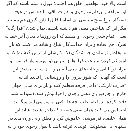
است والا خود مجاهدین خلق هم احتمالا قبول داشته باشند که اگر
این مولفه را برداریم، رجوی و نفرات باقی مانده اش در هیچ
دستگاه نبوغ سنج سیاسی ای اساسا قابل اندازه گیری هم نیستند
مگر این که شاخص منفی هم داشته باشیم. تمام شدن “قرارگاه”
یعنی “تمام شدن رجوی” و میبیند که این روزها با دیدن آخر خط به
تحرک هم افتاده و برای جداشدگان شاخ و شانه می کشد که باز
نه بخاطر ترساندن جداشدگان (که کارشان از ترس گذشته) که به
امید کم کردن سرعت فرارها از لیبرتی (و اورسواواز فرانسه و
تیرانا در آلبانی و خانه های تیمی آلمان و …) است. امیدش این
است که آنهایی که هنوز بیرون را و روشنایی را ندیده اند به
“قدرت تاریکی” داخل فرقه تعظیم کنند و باز برای مدتی جهان
خارج از چاردیواری ذهنی رجوی را فراموش کنند. (نمیدانم شما
دقت کرده اید یا نه، اغلب بچه ها وقتی بیرون می آیند میگویند
احساس می کنند همان سنی هستند که داخل شدند. شاید این
همان خلصه، فراموشی، خاموش کرد و معلق و بی وزن ماند در
منتهای بی مسئولیتی تولیدی فرقه باشد یا بقول رجوی خود را به