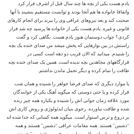
یادم هست یکی از بچه ها چند سال قبل از اشرف فرار کرد
واتفاقا خانواده ها هم آنجا بودند و توانست مستقیم بنشیند با آنها
صحبت کند و بعد نیروهای عراقی وی را ببرند برای انجام کارهای
قانونی و غیره. یادم هست یکی از خانواده ها پرسید چه شد فرار
کردی؟ جواب دوستمان هنوز یادم هست. نگاهی کرد و گفت
راستش در بین نوارهایی که پخش میشد من صدای خنده یک بچه
را شنیدم. میدانید که الان قریب دو دهه است کسی در
قرارگاههای مجاهدین بچه ندیده است. همین یک صدای خنده بچه
طاقت را تمام کرده و دیگر تحمل ماندن نداشتم.
یا موارد دیگری که صدای فرضا خواهر را شنیده و همان شب
فرار کرده و یا حتی دوستی که میگوید آهنگ یکی از خوانندگان
مورد علاقه زمان جوانی اش را شنیده و یکباره همه چیز زنده
شده و طاقت نیاورده. رجوی بنیان ایدئولوژی و روش کاری اش
بر دروغ و ترس استوار است. میگوید همه کسانی که جدا شده اند
“دشمن” هستند. همه مقامات عراقی “دشمن” هستند و همه
مسئولین سازمان ملل و صلیب سرخ و …. “دشمن” هستند.