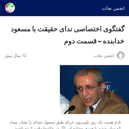
انجمن نجات
گفتگوی اختصاصی ندای حقیقت با مسعود
خدابنده – قسمت دوم
انجمن نجات
12 سال پیش
یادم هست یک روز تلویزیون عراق طبق معمول صدام را نشان میداد
که سان میدید یا چیزی مشابه آن. اگر در عکسها دقت کرده باشید