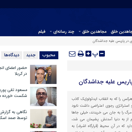
جاهدین خلق
مجاهدین خلق
چند رسانه‌ای
فیلم
ی در پاریس علیه جداشدگان
پ
محبوب
جدید
دیدگاه‌ها
حضور اعضای انج
در کربلا
پاریس علیه جداشدگان
مسعود تقی پوریا
شکست خورده م
کس را که به انقلاب ایدئولوژیک کاذب
استراتژی رجوی اعتراضی داشت نابود
نگاهی به گزارش
 مرگ را به جان می خریدند، خیلی جاها
توسط صمد اسکن
م از به دنیا آمدنش پشیمان می شد،
د که در آن محیط (قرارگاه اشرف) به