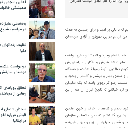
تی این اندازه هم آزادی نیست اعتراض
فعالین انجمن نج
همیشگی خانواده
بخشعلی علیزاده 
در مراسم تشییع 
م که با دلی پر امید و برای رسیدن به هدف
 می کردیم در پی بهروزی و آزادی مردممان
تفاوت زندانهای م
دنیا
ن هم با تمام وجود و اندیشه و حتی عواطف
 تمام نقشه هایش و افکار و سیاستهایش
درخواست غلامعلی
م صافترین آینۀ رسوا کنندۀ دم و دستگاه
دوستان سابقش 
و سندی بهتر و بیشتر و کاملتر از وجود و
ه مستند رسواگر رجوی باشد که یک سازمان
تحقق رویاهای ان
 کرد خیانتی که تاریخ ایران آن هم از این
رهایی از مجاهدی
 خود دیدم و شاهد به خاک و خون افتادن
سخنان اعضای ان
آلبانی درباره لغ
یک رهبری گذاشتیم که نمی دانستیم سازمان
در ایتالیا
 شعار و حرفهای پر زرق و برق و فریبنده