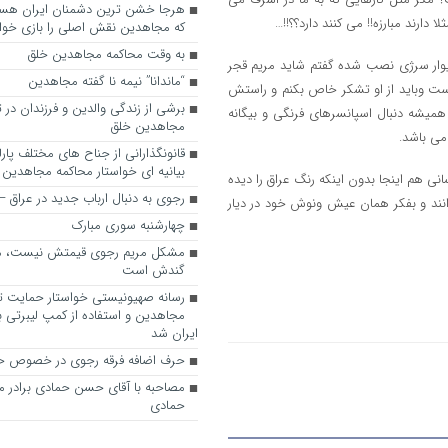
دارند مبارزه!! می کنند دارد؟؟!!…
که مجاهدین نقش اصلی را بازی خواه
به وقت محاکمه مجاهدین خلق
وار سرژی نصب شده گفتم شاید مریم قجر
“ماندانا” نیمه نا گفته مجاهدین
است وباید از او تشکر خاص بکنم و راستش
برشی از زندگی والدین و فرزندان در
همیشه دنبال اسپانسرهای فرنگی و بیگانه
مجاهدین خلق
می باشد.
قانونگذارانی از جناح های مختلف پارل
بیانیه ای خواستار محاکمه مجاهدین
انی هم اینجا بدون اینکه رنگ عراق را دیده
رجوی به دنبال ارباب جدید در عراق
انند و بفکر همان عیش ونوش خود در دیار
چهارشنبه سوری مبارک
مشکل مریم رجوی قیمتش نیست، 
گندش است
رسانه صهیونیستی خواستار حمایت تل
مجاهدین و استفاده از کمپ لیبرتی برا
ایران شد
حرف اضافه فرقه رجوی در خصوص ح
مصاحبه با آقای حسن حمادی برادر 
حمادی