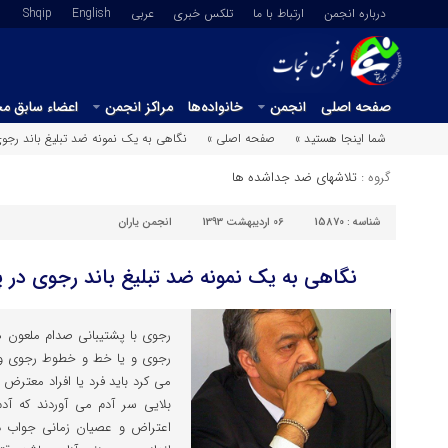
درباره انجمن
ارتباط با ما
تلکس خبری
عربي
English
Shqip
صفحه اصلی
انجمن
خانواده‌ها
مراکز انجمن
اعضاء سابق م
شما اینجا هستید »
صفحه اصلی »
نگاهی به یک نمونه ضد تبلیغ باند رجو
گروه :
تلاشهای ضد جداشده ها
شناسه :
15870
06 اردیبهشت 1393
انجمن یاران
نگاهی به یک نمونه ضد تبلیغ باند رجوی در 
رجوی با پشتیبانی صدام ملعون هر
رجوی و یا خط و خطوط رجوی و 
می کرد باید فرد یا افراد معترض
بلایی سر آدم می آوردند که آد
اعتراض و عصیان زمانی جواب دار