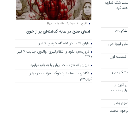
هرجا خشن ترین دشمنان ایران هستند٬ شک نداریم
ند کرد!
تاریخ را فراموش کرده‌اند یا مردم را؟
 تشکیلات
ادعای صلح در سایه گذشته‌ای پر از خون
باران اشک در شامگاه خونین 7 تیر
مان اروپا طی
تروریسم، نفوذ و انتقام‌گیری؛ واکاوی جنایت ۷ تیر
 – قسمت اول
۱۳۶۰
تروری که نتوانست ایران را به زانو درآورد
مشکل بوی
نگاهی به استاندارد دوگانه فرانسه در برابر
تروریسم
 آویو از
ی مقابله با
قوق بشر
مرحوم محمد