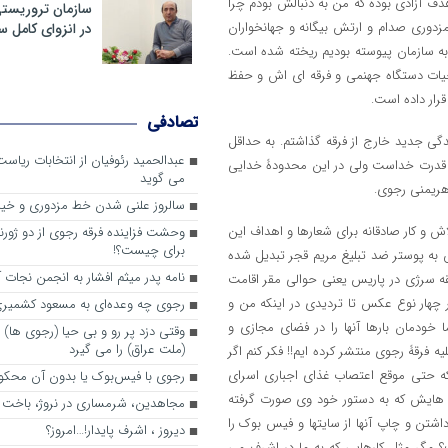
دف آزادی بوده که من به دنبالش بودم چرا
سازمان تروریست
 مزدوری صدام و ارتش بیگانه و جهانخواران
در انزوای کامل 
 به سازمان پیوسته بودیم ریخته شده است.
ۀ حیات دستگاه جهنمی و فرقه ای اش و حفظ
قرار داده است.
تصادفی
دگی جدید خارج از فرقه گذاشتم. به حداقل
عبدالحمید رئوفیان از انتخابات ریا
د قدرت خداست ولی در این محدودۀ خدایی
می گوید
اهریمنی رجوی.
سالروز علنی شدن خط مزدوری و خی
 و کار صادقانه برای شعارها و اهداف این
وحشت فزاینده فرقه رجوی از دو ژورنا
برای چیست؟!
ش به پوستر ضد تبلیغ مریم قجر تبدیل شده
نامه پدر میثم افشار به انجمن نجات آ
قه سرژی در پاریس یعنی حوالی مقر اقامت
ر چهار نوع عکس تا تردیدی در اینکه من و
رجوی چه وعده‌ای به مسعود کشمیری 
خودمان بارها آنها را در فضای مجازی و
وقتی دزد پر رو و بی حیا (رجوی ها) 
(ملت عراق) را می گیرد
ه فرقۀ رجوی منتشر کرده ایم!! فکر کنم اگر
 که حتی موقع اعتصاب غذای اجباری اسرای
رجوی با فیس‌بوک یا بدون آن محکو
چه هایش که به دستور خود وی صورت گرفته
مجاهدین، شرم‎ساری در نروژ، باخت در فرانسه
اشتن و چاپ آنها از سایتها و فیس بوک را
ديروز ، اشرف پايدار!…امروز؟
 مگر مثل کارهایی که به ما در اشرف می