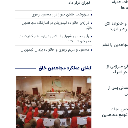
ات همراه
تهران فرار داد
 ها
سرنوشت خلبان پرواز فرار مسعود رجوی
تراژدی خانواده تیموریان در اسارتگاه مجاهدین
و خانواده اش
خلق
رهبر شهید
رأی مجلس شورای اسلامی درباره عدم كفایت بنی
صدر خرداد 1360
جاهدین با تمام
مسعود و مریم رجوی و خانواده یزدان تیموریان
 میرزایی از
افشای عملکرد مجاهدین خلق
در اشرف
سانی پس از
ن
جمن نجات
و تجمع مجاهدین