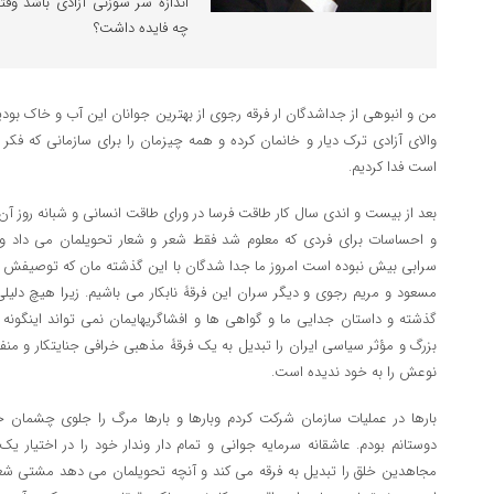
اندازه سر سوزنی آزادی باشد وق
چه فایده داشت؟
من و انبوهی از جداشدگان ار فرقه رجوی از بهترین جوانان این آب و خاک بودی
والای آزادی ترک دیار و خانمان کرده و همه چیزمان را برای سازمانی که فکر
است فدا کردیم.
بعد از بیست و اندی سال کار طاقت فرسا در ورای طاقت انسانی و شبانه روز آ
و احساسات برای فردی که معلوم شد فقط شعر و شعار تحویلمان می داد و
سرابی بیش نبوده است امروز ما جدا شدگان با این گذشته مان که توصیفش کرد
مسعود و مریم رجوی و دیگر سران این فرقۀ نابکار می باشیم. زیرا هیچ دلیلی 
گذشته و داستان جدایی ما و گواهی ها و افشاگریهایمان نمی تواند اینگون
بزرگ و مؤثر سیاسی ایران را تبدیل به یک فرقۀ مذهبی خرافی جنایتکار و منفور
نوعش را به خود ندیده است.
بارها در عملیات سازمان شرکت کردم وبارها و بارها مرگ را جلوی چشمان
دوستانم بودم. عاشقانه سرمایه جوانی و تمام دار وندار خود را در اختیار 
مجاهدین خلق را تبدیل به فرقه می کند و آنچه تحویلمان می دهد مشتی شعر و