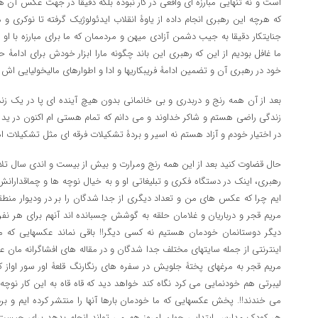
است و نه تنهایی مبارزه ای واقعی در کار نبوده بلکه دقیقا در جهت عکس آن ه
که هرچه این رهبری انجام داده از یاوۀ انقلاب ایدئولوژیک گرفته تا نوکری و
جنایتکار دقیقا به جیب دشمن آزادی میهن و مردممان که ما برای مبارزه با او
ما غافل بودیم از این که رهبری این باند چگونه مارا ابزار خودش برای ادام
خود در رهبری آن و تضمین ادامۀ فریبکاریها و ادا و اطوارهای مالیخولیایی اش 
بعد از آن همه رنج و دربدری و بی خانمانی بدون هیچ آینده ای پا در یک زن
زندگی راضی هستم و شاکر خداوند و می دانم که تمام هستی ام اکنون در ی
در اختیار خودم و آزاد هستم نه اسیر و بردۀ تشکیلات فرقه ای مثل تشکیلات 
حال قضاوت کنید بعد از این همه رنج ومرارت و بیش از بیست و اندی سال تلاش
رهبری، اینک در دستگاه فکری و تبلیغاتی او و به خیال نوچه ها و چماقداران
ایم چرا که عکس های من و تعداد دیگری از جدا شدگان را بر در ودیوار منط
مریم قجر و درباریان و غلامان حلقه به گوشش چسبانده اند آنهم برای هر نف
دیگر دوستانمان خودمان هستیم نه کسی دیگر!! باقی نماند عکسهایی که ما 
اینترنتی از جمله سایتهای مختلف جدا شدگان و در مقاله های افشاگرانه مان علی
مریم قجر به مرغهای پختۀ جلویش در سفره های رنگارنگ قلعۀ اور سور اواز
لیبرتی هم خودنمایی می کرد نگاه کند خواهد دید که قاه قاه به این کار نو
می خندند!!. پخش عکسهایی که ما خودمان بارها آنها را منتشر کرده ایم و برد
هر کودک مدارس ابتدایی جهان امروز هم می تواند انجام بدهد برای چیست؟