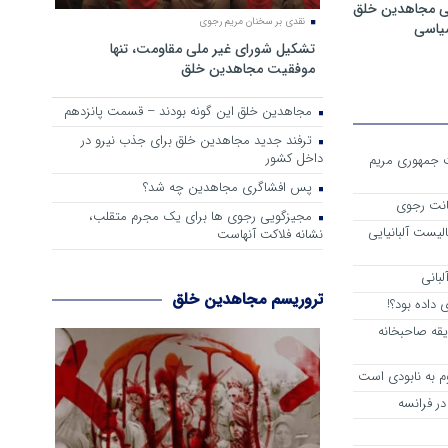
ی مجاهدین خلق
نقدی بر سخنان مریم رجوی
سیاسی
تشکیل شورای غیر ملی مقاومت، تنها
موفقیت مجاهدین خلق
مجاهدین خلق این گونه بودند – قسمت پانزدهم
ترفند جدید مجاهدین خلق برای جذب نیرو در
داخل کشور
ست جمهوری مریم
پس افشاگری مجاهدین چه شد؟
انت رجوی
مجیزگویی رجوی ها برای یک مجرم متقلب،
لیست آلبانیایی
نشانه فلاکت آنهاست
لبانی
تروریسم مجاهدین خلق
داده بود؟!
یقه صاحبخانه
م به نابودی است