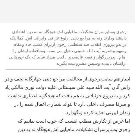
رجوی وسایرسران تشکیلات مافیایی اش هیچگاه نه به دین اعتقادی
داشتند ودارند ونه به مراجع دینی ازنوع عراقی وایرانی اش. کمااینکه
در بدو پیروزی انقلاب ضد سلطنتی رجوی ازبرای کسب جاه ومقام
وسهم بیشتربه آیت الله خمینی دخیل می بست ومنافقانه ایشان را
امام , پدربزرگوار و فقیه عالیقدرو... لقب میداد شاید که یک جورهایی
ازایشان تاییدیه وسپس مشروعیت بگیرند
اینبار هم سایت رجوی از مخالفت مراجع دینی چهارگانه نجف و در
راس آنان آیت الله سید علی سیستانی علیه دولت نوری مالکی یاد
کرد و به دروغ خزئبلاتی به هم بافت که هیچگونه اعتباری نداشته
و صرفا مصرف داخلی دارد تا بتواند شماری اغفال شده را در
زندان لیبرتی تغذیه کرده ونگهدارد.
اما غرض از نگارش مطلب اینست که خوب است بدانیم که
رجوی وسایرسران تشکیلات مافیایی اش هیچگاه نه به دین