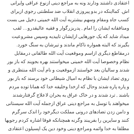
اعتقادی داشتند ودارند ونه به مراجع دینی ازنوع عراقی وایرانی
اش. کمااینکه در بدو پیروزی انقلاب ضد سلطنتی رجوی ازبرای
کسب جاه ومقام وسهم بیشتربه آیت الله خمینی دخیل می بست
ومنافقانه ایشان را امام , پدربزرگوار و فقیه عالیقدرو… لقب
میداد شاید که یک جورهایی ازایشان تاییدیه وسپس مشروعیت
بگیرند که البته همواره ناکام ماندند و تیرشان به سنگ خورد.
درمقاطع دیگری ازاسم وموقعیت آیت الله طالقانی درمقابل
نظام وخصوصا آیت الله خمینی میخواستند بهره بجویند که باز بور
شدند و سالیان بعد خواستند ازموقعیت و نام آیت الله منتظری و
روی تضاد ایشان با نظام به امیال شیطانی خود برسند که باز بور
و پاره پاره شدند وحال که ازخدا وخلیفه خدا که همانا توده مردم
باشند , ترد شدند و در خاک عراق به بحران لاعلاج گرفتارشدند
میخواهند با توسل به مراجع دینی عراق ازجمله آیت الله سیستانی
و دامن زدن تضادهای درونی مملکت دیگرخود را اندک سرگرم
کنند و سایرین را بفریبند وگرنه همچنانکه فوقا اشاره کردم رجویها
مطلقا به خدا وائمه ومراجع دینی وخود دین یک اپسیلون اعتقادی