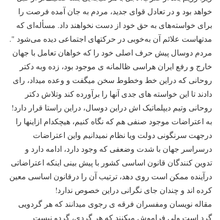
خواهد بود و در تعادل قوای جدید، مردم به جان آمده فرصت را
برای خواسته‌های به حق خود از دست نخواهند داد. مسأله‌ای که
مدتهاست علائم آن به‌خوبی در حرکتهای اجتماعی دیده می‌شود ".
مردم دوسال پیش حرف اصلی خود را که خواهان تعامل با جهان
خارج و رفع ایران هراسی ظالمانه ی موجود بود، زده وبه دکتر
روحانی که دراین خط وخطوط سخن میگفت و وعده میداد، رای
دادند تا این خواسته های جدی آنها را برآورده کند وتلاش دکتر
روحانی وتیم دیپلماتیک اش دراین دوسال، دراین راستا قرار دارد!
به اعتراضات موجود صنفی هم که نگاه کنیم، هیچکدام ازاینها را
درجهت سرنگونی دولت ویا نظام نمیدانیم واین اعتراضات
درسراسر جهان با شدت وضعفی که وجود دارد، ادامه دارد و
تدوین کنندگان قانون اساسی کشور با پیش بینی اینکه اعتراضاتی
درآینده ممکن است روی دهد، ترتیب آن را درقانون اساسی معین
کرده اند و چندان جای نگرانی دراین خصوص ندارد!
مقاله نویسان ومفسران فرقه ی رجوی میدانند که هر گردویی
گرد است ولی فراموش میکنند که هر گردی، گردو نیست