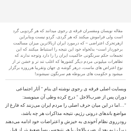
مقاله نویسان ومفسران فرقه ی رجوی میدانند که هر گردویی گرد
است ولی فراموش میکنند که هر گردی، گردو نیست وبنابراین
ازهرتحرک اعتراضی – که درمورد ایران ازبالاترین میزان مسالمت
برخوردار است- بدلخواه خود این نتیجه را استنباط میکنند که این
تجمعات حکم سرنگونی حاکمیت ایران را را دارد وتوجه ندارند که
تظاهرات میلیونی مردم دیگر کشورها که اغلب تند تر و خشن تر از
نوع اعتراض های ماست، درهر گوشه ی جهان وتقریبا هرروزه برگزار
میشود و حکومت های مربوطه هم سرنگون نمیشوند!
وبسایت اصلی فرقه ی رجوی نوشته ای بنام " آثار اجتماعی
دوران پس از ضرب‌الاجل " درج کرده وطی آن مینویسد:
"…اما در این میان حرف اصلی را مردم ایران می‌زنند که فارغ از
مواضع باندهای درونی رژیم، نتیجه مذاکرات هر چه باشد،
رودرروی نظام آخوندی به خیزش و اعتراضات خود ادامه می‌دهند
زیرا رژیم بعد از ضرب‌الاجل با هر نتیجه‌یی بسا ضعیف‌تر از قبل