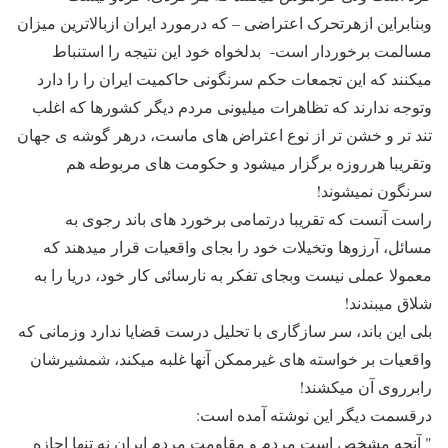
وبنابراین ازهرتحرک اعتراضی – که درمورد ایران ازبالاترین میزان
مسالمت برخوردار است- بدلخواه خود این نتیجه را استنباط
میکنند که این تجمعات حکم سرنگونی حاکمیت ایران را را دارد
وتوجه ندارند که تظاهرات میلیونی مردم دیگر کشورها که اغلب
تند تر و خشن تر از نوع اعتراض های ماست، درهر گوشه ی جهان
وتقریبا هرروزه برگزار میشود و حکومت های مربوطه هم
سرنگون نمیشوند!
راست آنست که تقریبا درتمامی برخورد های باند رجوی به
مسائل، آرزوها وتخیلات خود را بجای واقعیات قرار میدهند که
معمولا عملی نیست وبجای تفکر به نارسائی کار خود، دریا را به
شلاق میبندند!
بلی این باند، سر سازگاری با تحلیل درست قضایا ندارد وزمانی که
واقعیات بر خواسته های غیرممکن آنها غلبه میکند، شمشیرشان
رابرروی آن میکشند!
درقسمت دیگر این نوشته آمده است:
" آنچه مشخص است مردم و مقاومت مردم ایران نه تنها اجازه