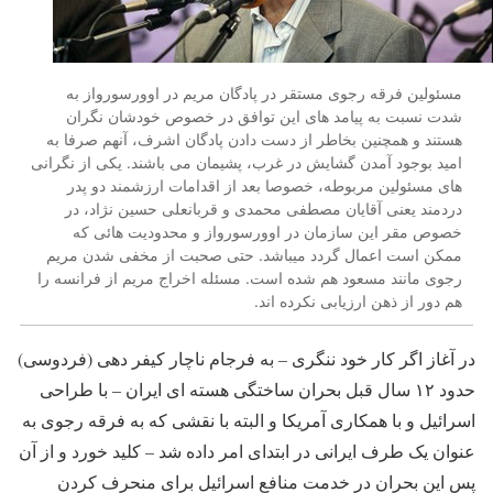
مسئولین فرقه رجوی مستقر در پادگان مریم در اوورسورواز به
شدت نسبت به پیامد های این توافق در خصوص خودشان نگران
هستند و همچنین بخاطر از دست دادن پادگان اشرف، آنهم صرفا به
امید بوجود آمدن گشایش در غرب، پشیمان می باشند. یکی از نگرانی
های مسئولین مربوطه، خصوصا بعد از اقدامات ارزشمند دو پدر
دردمند یعنی آقایان مصطفی محمدی و قربانعلی حسین نژاد، در
خصوص مقر این سازمان در اوورسورواز و محدودیت هائی که
ممکن است اعمال گردد میباشد. حتی صحبت از مخفی شدن مریم
رجوی مانند مسعود هم شده است. مسئله اخراج مریم از فرانسه را
هم دور از ذهن ارزیابی نکرده اند.
در آغاز اگر کار خود ننگری – به فرجام ناچار کیفر دهی (فردوسی)
حدود ۱۲ سال قبل بحران ساختگی هسته ای ایران – با طراحی
اسرائیل و با همکاری آمریکا و البته با نقشی که به فرقه رجوی به
عنوان یک طرف ایرانی در ابتدای امر داده شد – کلید خورد و از آن
پس این بحران در خدمت منافع اسرائیل برای منحرف کردن