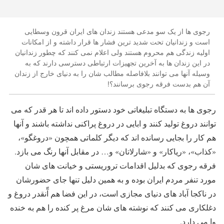
رجوی ها از یک سو مدعی هستند زندان های ایران قرون وسطایی
است و زندانیان تحت شدید ترین فشار ها قرار داشته و از امکانات
اولیه زندگی هم محروم هستند ولی اعلام نمی کنند که چطور زندانیان
در این زندان ها به آخرین تجهیزات ارتباطی دسترسی دارند که به
وسیله آنها می توانند بلافاصله مطالب شان را به دنیای خارج از زندان
آن هم بدست فرقه رجوی برسانند؟!
رجوی ها به دستگاه تبلیغاتی خود دستور داده اند تا هر قدر که می
توانند دروغ تولید کنند و ابایی در دروغ پراکنی نداشته باشند و آنها
هم کار را بجایی رسانده اند که دیگر کلماتی همچون «دروغگو»،
«کذاب»، «ریاکار» و «شارلاتان» و… در مقابل آنها رنگ می بازد.
فرقه رجوی که بدلیل اقدامات تروریستی و خیانت های شان
مورد تنفر مردم ایران بوده و به همین دلیل تنها جای حضورشان
در ناکجا آباد های دنیای مجازی است، در این فضا هم آّنقدر دروغ و
دغلکاری می کنند که نوشته های شان مرغ پر کنده را هم به خنده
وا می دارد.