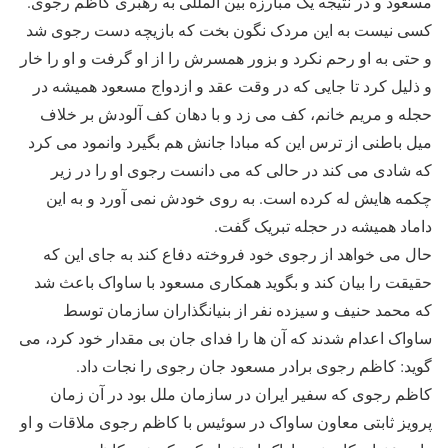
مسعود و در نتیجه یک مبارزه بین المللی به رهبری کاظم رجوی.
کسی نیست به این مردک نگون بخت که بازیچه دست رجوی شد
و حتی به او رحم نکرد و بزور همسرش را از او گرفت و او را خار
و ذلیل کرد تا جایی که در وقت عقد و ازدواج مسعود همیشه در
حجله و مریم خانم، کف می زد و با دهان کف آلودش بر خلاف
میل باطنی از ترس این که مبادا جانش هم بگیرد وانمود می کرد
که شادی می کند در حالی که می دانست رجوی او را در زیر
چکمه هایش له کرده است. به روی خودش نمی آورد و به این
داماد همیشه در حجله تبریک گفت.
حال می خواهد از رجوی خود فروخته دفاع کند به جای این که
حقیقت را بیان کند و بگوید همکاری مسعود با ساواک باعث شد
که محمد حنیف و سیزده نفر از بنیانگذاران سازمان توسط
ساواک اعدام شدند که آن ها را فدای جان بی مقدار خود کرد، می
گوید: کاظم رجوی برادر مسعود جان رجوی را نجات داد.
کاظم رجوی که سفیر ایران در سازمان ملل بود در آن زمان
پرویز ثابتی معاون ساواک در سوئیس با کاظم رجوی ملاقات و او