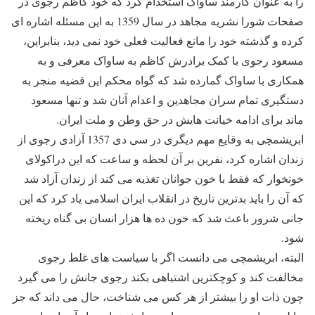
را به عنوان کارمند ساواک استخدام کرد که خود کاظم رجوی در
صفحات شورا نشریه مجاهد در سال 1359 به این مسئله اشاره ای
کرده و گذشته خود را مانع فعالیت فعلی خود نمی دید، بنابراین،
مسعود رجوی با کمک برادرش کاظم به ساواک معرفی و به
همکاری با ساواک گمارده شد که گواه محکم این قضیه منجر به
دستگیری تمام سران مجاهدین و اعدام آنان شد و تنها مسعود
ماند برای ادامه خیانت هایش در حق وطن و ملت ایران.
ابریشمچی به وقایع مهم دیگری در سی دی 1357 آزادی رجوی از
زندان اشاره کرد، نفرین بر آن لحظه و ساعت که این دراکولای
خونخوار که فقط با خون جوانان تغذیه می کند از زندان آزاد شد
که آن را باید بدترین تاریخ در انقلاب ایران اسلامی یاد کرد که این
جانی شرور باعث شد که خون ده ها هزار انسان بی گناه ریخته
شود.
البته، ابریشمچی می دانست اگر با سیاست های غلط رجوی
مخالفت کند و کوچکترین اشتباهی بکند رجوی جانش را می گیرد
چون ذات او را بیشتر از هر کس می شناخت، حال می داند که جز