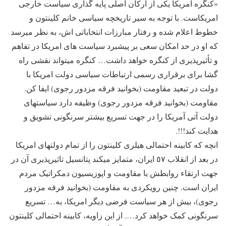
«کنگره امریکا یکى از ارکان اصلى پایه گذارى سیاست خارجى
امریکاست. با توجه به سیر تاریخچه سیاسى خانم کلینتون و
خطوط اعلام شده و رفتار مبارزات انتخاباتى اش، به نظر میرسد
که او در حد امکان سعى بر پیشبرد سیاست هاى امریکا در تفاهم
و تأثیرپذیرى از کنگره خواهد داشت… کنگره میتواند نقشى راه
گشا براى برقرارى رسمى ارتباطات سیاسى دولت امریکا با
دولت در تبعید مقاومت (بخوانید فرقه مزدور رجوی) ایفا کن.
مقاومت (بخوانید فرقه مزدور رجوی) وظیفه دارد سیاستهاى
دولت آتى آمریکا را در جهت تسریع بیشتر سرنگونى تشویق و
هدایت کند!!!.
انچه که کابینه احتمالى هیلرى کلینتون را از تمام دولتهاى امریکا
در بعد از انقلاب ٥٧ ایران، متمایز میکند پتانسیل تاثیرپذیرى آن در
جهت ارتقاء روابطش با مقاومت و اپوزیسیون دمکراتیک مردم
ایران است. چنین رویکردى به مقاومت (بخوانید فرقه مزدور
رجوی)، بیش از هر سیاست فرضى دیگر امریکا، به… تسریع
سرنگونى کمک خواهد کرد…. از این زاویه، کابینه احتمالى کلینتون