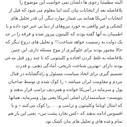
البته مطمئناً رجوی ها دلشان نمی خواست این موضوع را
بلافاصله بعد از انتخابات بیان کنند اما معلوم می شود که قبل از
انتخابات آمریکا همانند بی شمار موارد دیگر، آن قدر تحلیل های
کشکی و غیر واقعی به خورد نیروهای از دنیا بی خبر خود داده و با
اطمینان به آنها گفته بودند که کلینتون پیروز شده و فرقه را در حد
یک دولت به رسمیت خواهد شناخت!!! و تحلیل های دروغ دیگر که
حالا مجبور بودند برای جلوگیری از موج مسئله داری، این چنین
بلافاصله به غلط کردن افتاده و کلینتونی که تا چند روز قبل مدعی
بودند دارای «بهترین شناخت تاریخى، آمادگى ذهنى، و قدرت
تصمیم گیرى براى اتخاذ سیاست مسئول و راه‌گشایانه در قبال
مردم و مقاومت ایران میباشد » را کوک شده ی توسط صاحبان
پول و سرمایه در آمریکا خوانده و همردیف ترامپ قرار بدهند و
بنویسند« سیاستمداران اصلی آمریکا یعنی پول وسرمایه، همانها
که امثال اوباما وکلینتون و ترامپ و……را کوک می‌کنند » و با
افسوس ادامه بدهند که «کس نخارد پشت من». یعنی این بار هم
تمام وعده های و تحلیل های مان کشک بود.