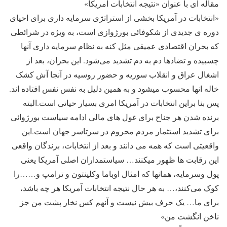
مقاله ای با عنوان «نتیجه انتخابات آمریکا»
«انتخابات در آمریکا بخشی از استراتژی سرمایه دارى برای احیای
دوره ی جدیدی از شکوفائی بورژوازی است، به ویژه در شرائطی
که بحران اقتصادی عمیقی مثل کنه به نظام سرمایه داری آنها
چسبیده و تضادها دم به دم تشدید می‌شود. این بحران، بعد از
اشغال عراق و انقلاب سوریه و حضور روسیه در آنجا آش کشک
خاله انها محسوب میشود و به همین دلیل به نفس نفس افتاده اند.
پس بنا براین انتخابات در آمریکا امری بسیار حیاتی است.البته
برنده شدن هر جناح برای غول های مالى ادامه سیاست بورژوائی
برای تشدید استثمار مردم محروم در سرتاسر جهان است.این
واقعیتى است که همه می دانند و بعد از انتخابات، برندگان واقعی
این رقابت ها ظهور میکنند… سیاستمداران اصلی آمریکا یعنی
پول وسرمایه، همانها که امثال اوباما وکلینتون و ترامپ و……را
کوک می‌کنند،… به هر حال نتیجه انتخابات آمریکا هر چه باشد،
برای ما… یک حرف بیش نیست و آنهم کس نخار پشت من جز
ناخن انگشت من»