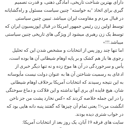
داراى بهترین شناخت تاریخى، آمادگى ذهنى، و قدرت تصمیم
گیرى براى اتخاذ "به خواسته" چنین سیاست مسئول و راه‌گشایانه
در قبال مردم و مقاومت ایران میباشد. تبیین چنین سیاستى
توسط اولین زن رئیس جمهور امریکا در قبال اپوزیسیون ایران که
توسط یک زن رهبرى میشود از ویژگى هاى تاریخى چنین سیاستى
میباشد.!!!»
اما تنها چند روز پس از انتخابات و مشخص شدن این که تحلیل
رجوی ها باز هم کشک و بر پایه اوهام شیطانی آن ها بوده است،
یأس و سرخوردگی در آن ها موج زده و نه تنها دیگر خبری از
ادعای به رسمیت شناختن آن ها به عنوان دولت نیست مأیوسانه
به این نتیجه رسیدند که انتخابات آمریکا برخلاف اوهام شیطانی
شان، هیچ فایده ای بری آنها نداشته و این فلاکت و دماغ سوختگی
را در این جمله خلاصه کردند که «کس نخارد پشت من جز ناخن
انگشت من»!! یعنی تمام آن چیزها که گفتند پنبه دانه هایی بود که
در خواب شتری دیده بودند.
سایت های فرقه 19 آبان، یک روز بعد از انتخابات آمریکا: