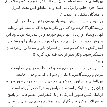
بین‌المللی که مسکو هم به آن تن داد، با در اختیار داشتن سلاحهای
سبک خود، حلب را ترک می‌کنند و به مناطق امن تحت کنترل
رزمندگان منتقل می‌شوند ".
روسیه چندین ماه پیش، پیشنهاد بیرون رفنن از حلب را باین
رزمندگان؟! کرده بود که باور نکرده بودند که تناسب قوا برعلیه
آنها، دوستان واربابان آنها برهم خورده وآنرا نپذیرفته بودند وبا این
پذیرش جدید، دراصل هم چوب را خوردند وهم پیاز را و مسئله را
آنقدر کش دادند که دوجینی ازافسران ناتو و صدها تن ازخودشان
دستگیر شوند وکار بدتر ازآنچه قبلا بود، گردد!!!
ونیز:
" به این ترتیب، به نظر می‌رسد واقعه حلب، در پرتو مقاومت
مردم و رزمندگانش، با تکان و شوکی که به وجدان جامعه
بین‌المللی وارد آورد، چرخهای جدیدی را به نفع مردم سوریه و به
زیان رژیم جنایتکار اسد و حامیانش به حرکت در آورده است.
اوباما، رئیس‌جمهور آمریکا، در یک کنفرانس مطبوعاتی در پاسخ
به سؤالات مکرر خبرنگاران درباره نتایج وخیم بی‌عملی در قبال