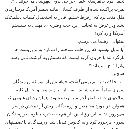
تحمل درد جانفرسای عمل جراحی بدون بیهوشی می‌خواند…".
نفرت پراکنده شده از طرف کسانی مانند سفیر آمریکا درسازمان
ملل متحد بود که ازفرط خشم، قادر به استعمال کلمات دیپلماتیک
نشد ودرعوض به فحاشی پرداخت وضربه ی مهمی به سیستم
آمریکا وارد کرد!
سئوالی ازشما می پرسم:
آیا مایل نیستید که این حلب سوخته را دوباره به تروریست ها
بازگردانند یا جریان گربه ایست که دستش به گوشت نمی رسد
وآنرا " اخ " میداند؟!
همچنین:
" تاآنجاکه به رژیم برمی‌گشت، خواستش آن بود که رزمندگان
سوری تماماً تسلیم شوند و پس از ابراز ندامت و تحویل کلیه
سلاحهای خود، تا نفر آخر سر بریده شوند. همان رؤیای شومی که
همواره در مورد مجاهدین و رزمندگان ارتش آزادیبخش در سر
می‌پروراند؛ اما این رؤیا، این بار هم به صخره مقاومت رزمندگان
سوری برخورد کرد و به کابوس تبدیل شد. رزمندگان، با تضمینهای