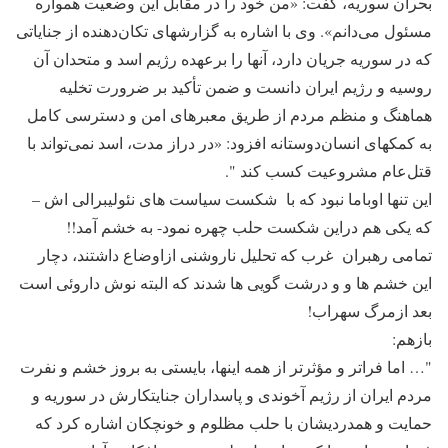
بحران سوریه، گفت: «من خود را در مقابل این وضعیت همواره
مسئول می‌دانم». وی با اشاره به گزارشهای تکان‌دهنده از جنایاتی
که در سوریه جریان دارد، آنها را برعهده رژیم اسد و متحدان آن
روسیه و رژیم ایران دانست و ضمن تأکید بر ضرورت تخلیه
هماهنگ و منظم مردم از طریق معبرهای امن و دسترسی کامل
به کمکهای انسان‌دوستانه افزود: «در دراز مدت، اسد نمی‌تواند با
قتل‌عام مشروعیت کسب کند ".
این تنها اوباما نبود که با شکست سیاست های نئولیبرالی اش –
که یکی هم دراین شکست حلب چهره نمود- به خشم آمد!!
تمامی رهبران غرب که تحلیل ناروشنی ازاوضاع داشتند، دچار
این خشم ها و و درشت گویی ها شدند که البته نوش داروئی است
بعد ازمرگ سهراب!
بازهم:
"… اما فراتر و مؤثرتر از همه اینها، بایستی به بروز خشم و نفرت
مردم ایران از رژیم آخوندی و پاسداران جنایتکارش در سوریه و
حمایت و همدردیشان با حلب مظلوم و خونچکان اشاره کرد که