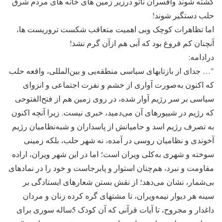
کشته شوند وافسران ناتو درزیر زمین های خانه های مردم شرق
حلب دستگیر شوند!
اما تظاهرات کوچک وبی اهمیت متعاقب شکست تروریست ها،
آنچنان کم فروغ بود که آبی هم ازآن گرم نشد!
درادامه:
"… جدای از بازتابهای سیاسی منطقه‌یی و بین‌المللی، واقعه حلب
که اکنون به‌صورت آواری از خشم و نفرت اجتماعی و انزوای
سیاسی بر سر رژیم آوار شده، در روی زمین هم از فتح‌الفتوحی
که رژیم در شیپورهای آن می‌دمید، خبری نیست. زیرا آنچه اکنون
به تصرف رژیم اسد و حامیانش از پاسداران و شبه‌نظامیان رژیم
آخوندی و نظامیان روسی در آمده، نه شهر حلب، بلکه زمینی
سوخته و شهری به‌کلی ویران است؛ اما در این شهر ویران، اراده
مقاومت و نبرد، هم‌چنان استوار و پابرجاست و خود را در نمادهای
بی‌شمار، نشان می‌دهد؛ از نقش بستن شعارهای ایستادگی بر
سینه هر دیوار نیمه‌ویران، تا مشتهای گره کرده زنان و مردان
داغدار و مجروح، تا آیات قرآنی که آن کودک 5ساله سوری برای