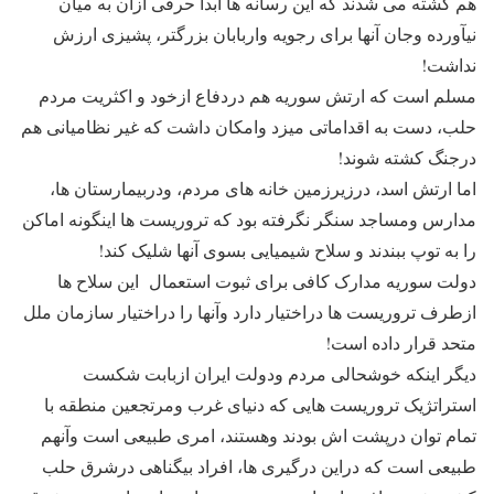
هم کشته می شدند که این رسانه ها ابدا حرفی ازآن به میان
نیآورده وجان آنها برای رجویه واربابان بزرگتر، پشیزی ارزش
نداشت!
مسلم است که ارتش سوریه هم دردفاع ازخود و اکثریت مردم
حلب، دست به اقداماتی میزد وامکان داشت که غیر نظامیانی هم
درجنگ کشته شوند!
اما ارتش اسد، درزیرزمین خانه های مردم، ودربیمارستان ها،
مدارس ومساجد سنگر نگرفته بود که تروریست ها اینگونه اماکن
را به توپ ببندند و سلاح شیمیایی بسوی آنها شلیک کند!
دولت سوریه مدارک کافی برای ثبوت استعمال این سلاح ها
ازطرف تروریست ها دراختیار دارد وآنها را دراختیار سازمان ملل
متحد قرار داده است!
دیگر اینکه خوشحالی مردم ودولت ایران ازبابت شکست
استراتژیک تروریست هایی که دنیای غرب ومرتجعین منطقه با
تمام توان درپشت اش بودند وهستند، امری طبیعی است وآنهم
طبیعی است که دراین درگیری ها، افراد بیگناهی درشرق حلب