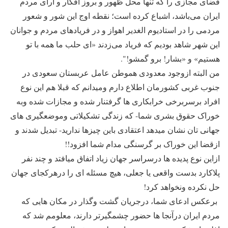
فضای مجازی را که تنها محل ظهور و بروز افکار و آرای مردم
ایران می‌باشد، اشباع کرده است؛ نقطه اوج این شور و شعور
مردمی را در استادیوم الغدیر اهواز و در فریادهای مردم و جوانان
این شهر شاهد بودیم که فریاد می‌زدند «ای حلب ما همه با تو
هستیم» و «بشار! برو گمشو!".
من البته ازوجود معدودی هموطن عامل عربستان سعودی در
جنوب غربی کشورمان اطلاع دارم ومیدانم که قبلا هم این نوع
افراد برسربرخی خرابکاری ها گرفتنار شده و مجازات شده وبه
خوراک حقوق بشری شما- که زندگی تشکیلاتی وموضعگیری های
جهانی تان نشان میدهد اعتقادی باین چیزها ندارید- تبدیل شدند و
ازقضا این خوراک بر گرسنگی مدام شما افزود!!
ازاین نوع پدیده ها درسراسر جهان زیاد اتفاق میافتد و چند نفر
پلاکارد بدست واقعی یا جعلی، هیچ مسئله ای را درهرکجای جهان
حل نکرده ونخواهد کرد!
برعکس ادعای شما، درجریان گشت وگذار در مکان هایی که
مردم ایران درآنجا ها حضور چشمگیرتر دارند، معلومم شد که