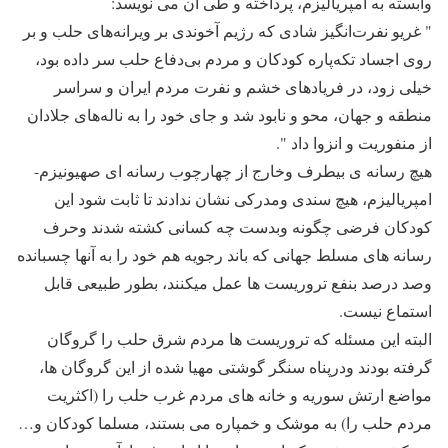
وابسته به امپریالیزم، پرداخته و طی آن می نویسد:
" غریو نفرت‌انگیز شادی که رژیم آخوندی بر ویرانه‌های حلب و بر
روی اجساد تکه‌پاره کودکان و مردم بی‌دفاع حلب سر داده بود،
خیلی زود، در فریادهای خشم و نفرت مردم ایران و سراسر
منطقه و جهان، محو و نابود شد و جای خود را به ناله‌های جلادان
از منفوریت و انزوا داد ".
هیچ رسانه ی بیطرف وخارج از چهارچوب رسانه ای صهیونیزم-
امپریالیزم، هیچ سندی ومدرکی نشان ندادند تا ثابت شود این
کودکان فرضی چگونه وبدست چه کسانی کشته شدند وحرف
رسانه های مسلط جهانی که باند رجویه هم خود را به آنها چسبانده
وصد درصد بنفع تروریست ها عمل میکنند، بطور طبیعی قابل
استماع نیست.
البته این مسئله که تروریست ها مردم شرق حلب را گروگان
گرفته بودند ودرپناه سنگر گوشتی مهیا شده از این گروگان ها،
مواضع ارتش سوریه و خانه های مردم غرب حلب را (اکثریت
مردم حلب را) به موشک و خمپاره می بستند، مسلما کودکان و…