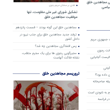
ی مجاهدین خلق
نقدی بر سخنان مریم رجوی
سیاسی
تشکیل شورای غیر ملی مقاومت، تنها
موفقیت مجاهدین خلق
مجاهدین خلق این گونه بودند – قسمت پانزدهم
ترفند جدید مجاهدین خلق برای جذب نیرو در
داخل کشور
ست جمهوری مریم
پس افشاگری مجاهدین چه شد؟
انت رجوی
مجیزگویی رجوی ها برای یک مجرم متقلب،
لیست آلبانیایی
نشانه فلاکت آنهاست
لبانی
تروریسم مجاهدین خلق
داده بود؟!
یقه صاحبخانه
م به نابودی است