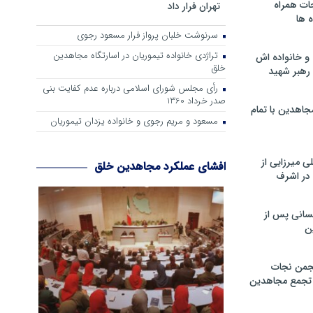
ات همراه
تهران فرار داد
 ها
سرنوشت خلبان پرواز فرار مسعود رجوی
تراژدی خانواده تیموریان در اسارتگاه مجاهدین
و خانواده اش
خلق
رهبر شهید
رأی مجلس شورای اسلامی درباره عدم كفایت بنی
صدر خرداد 1360
جاهدین با تمام
مسعود و مریم رجوی و خانواده یزدان تیموریان
 میرزایی از
افشای عملکرد مجاهدین خلق
در اشرف
سانی پس از
ن
جمن نجات
و تجمع مجاهدین