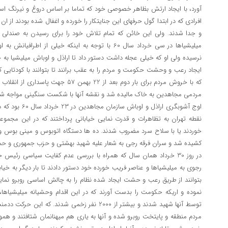
آورد، با ایجاد ارتش بظاهر خصوصی خود که تماما بر اساس دروغ و نیرنگ استو
افرادی که در ابتدا گول حرفهای این جنایتکار را خورده و اغفال شده بودند از ا
و جدا شدند. ولی این خائن که تمام تلاش خود را برای رسیدن به صندلی 
میلیشیاها در سی خرداد سال 60 با توجه به اینکه خیلی از ا
نرسیده ولی او که خیلی عجله داشت دستور داد تا اراذل و اوباش میلیشیا به خی
ایجاد رعب و وحشت حکومت و مردم را به عقب برانند تا بتوانند با کودتایی 
که با خروش مردم برای بار دوم بعد از 22 
مردمی مجاهدین به خاک مالیده شد و نقشه آنها با شکست سنگینی مواجه شد
نقطه تهران به تظاهرات و قدرت نمایی خیابانی پرداختند که در این مجموع
خوردند یا با سلاح سرد مضروب شدند. ده ها دستگاه اتوبوس و مینی بوس 
کشیده شد و سران فرقه رجی به شعار علیه شهید بهشتی و حزب جمهوری و حمای
در روز 30 خرداد همان سال که همراه با بررسی عدم کفایت سیاسی رئی
رجوی به میلیشیاها و عناصر فریب خورده خود دستور دادند تا بار دیگر به خیابا
بتوانند از طریق رعب و حشت ایجاد شده نظام را به چالش اساسی روبرو نمای
توسط آنها شهید شدند و بیشتر از 2000 نفر زخمی شدند. 
مردم منطقه و پایتخت روبرو شده و آنها به یاری هم میهنانمان شتافتند و ه