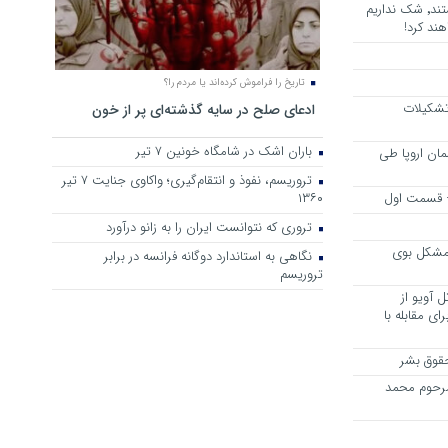
هرجا خشن ترین دشمنان ایران هستند٬ شک نداریم
ند کرد!
تاریخ را فراموش کرده‌اند یا مردم را؟
 تشکیلات
ادعای صلح در سایه گذشته‌ای پر از خون
باران اشک در شامگاه خونین 7 تیر
مان اروپا طی
تروریسم، نفوذ و انتقام‌گیری؛ واکاوی جنایت ۷ تیر
 – قسمت اول
۱۳۶۰
تروری که نتوانست ایران را به زانو درآورد
مشکل بوی
نگاهی به استاندارد دوگانه فرانسه در برابر
تروریسم
 آویو از
ی مقابله با
قوق بشر
مرحوم محمد