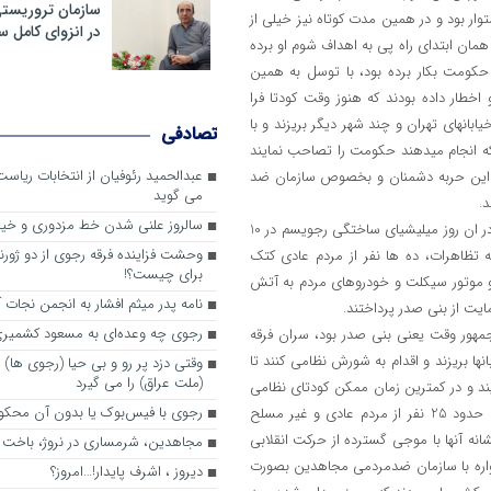
سازمان تروریست
ار بود و در همین مدت کوتاه نیز خیلی از
در انزوای کامل 
ن همان ابتدای راه پی به اهداف شوم او برده
حکومت بکار برده بود، با توسل به همین
طرافیانش به او اخطار داده بودند که هنوز وقت کودتا فرا
ابانهای تهران و چند شهر دیگر بریزند و با
تصادفی
که انجام میدهند حکومت را تصاحب نمایند
عبدالحمید رئوفیان از انتخابات ریا
بهمن 57 جهت پاسداری از انقلاب این حربه دشمنان و بخصوص سازمان ضد
می گوید
.
سالروز علنی شدن خط مزدوری و خی
اوج آشوبگری اراذل و اوباش سازمان مجاهدین در 23 خرداد سال 60 بود که در ان روز میلیشیای ساختگی رجویسم در 10
وحشت فزاینده فرقه رجوی از دو ژورنا
ه تظاهرات، ده ها نفر از مردم عادی کتک
برای چیست؟!
و موتور سیکلت و خودروهای مردم به آتش
نامه پدر میثم افشار به انجمن نجات آ
ت از بنی صدر پرداختند.
رجوی چه وعده‌ای به مسعود کشمیری 
س جمهور وقت یعنی بنی صدر بود، سران فرقه
نها بریزند و اقدام به شورش نظامی کنند تا
وقتی دزد پر رو و بی حیا (رجوی ها) 
(ملت عراق) را می گیرد
ند و در کمترین زمان ممکن کودتای نظامی
رجوی با فیس‌بوک یا بدون آن محکو
نموده و اریکه حکومت را بدست آورند که در این اقدام وحشیانه میلیشیاها، حدود 25 نفر از مردم عادی و غیر مسلح
که این حرکت ددمنشانه آنها با موجی گسترده از حرکت انقلابی
مجاهدین، شرم‎ساری در نروژ، باخت در فرانسه
مواره با سازمان ضدمردمی مجاهدین بصورت
ديروز ، اشرف پايدار!…امروز؟