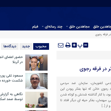
جاهدین خلق
مجاهدین خلق
چند رسانه‌ای
فیلم
در فرقه رجوی
پ
محبوب
جدید
دیدگاه‌ها
حضور اعضای انج
در کربلا
ر در فرقه رجوی
مسعود تقی پوریا
شکست خورده م
ردمی کشورمان، سازمان ضد مردمی
رجوی خائن که تنها بفکر ربودن این
نگاهی به گزارش
بود، با کنار گذاشته شدنش و کوتاه شدن
توسط صمد اسکن
هنمان، بفکر حیله ای دیگر افتاد تا
 از […]