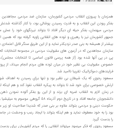
همزمان با پیروزی انقلاب مردمی کشورمان، سازمان ضد مردمی مجاهدین خ
بفکر ربودن این انقلاب و به قدرت رسیدن پوشالی بود، با کنار گذاشته ش
مردمی میهنمان، بفکر حیله ای دیگر افتاد تا بتواند نیرنگهای خود را عملی 
جمهور کشورمان نیز با رهبری و توده های انقلابی زاویه گرفته بود که همین
بیشتر از همیشه به بنی صدر نزدیکتر نماید و از این طریق سنگر قابل اعتمادی 
پی در پی آنها شده بود (از همه پرسی قانون اساسی تا انتخابات مجلس)، د
خصوص مقبولیت بی نظیر خود در میان توده های مردم انجام میداد، از پر
فرایندهای دموکراتیک تقریبا ناامید شد.
مسعود رجوی که یک شیطان بی نظیر بود و تنها برای رسیدن به اهداف شوم 
ارتش خصوصی برای خود شد تا بتواند به پیکره انقلاب نفوذ کند و هم اینکه ا
در زمان لازم به انقلاب ضربه ای بزند و از این رو بفکر آلوده نمودن ذ
دانشجویان جامعه افتاد و در تاریخ دوم آذرماه 
حکومت دینی و مردمی بتواند علاوه بر بنی صدر که شدیدا صلاحیت او زیر سئو
بود را به خود معطوف نماید و هم اینکه بتواند با ایجاد رعب و وحشت در جام
را بدست گیرد.
مسعود رجوی که فکر مینمود میتواند انقلابی را که مردم کشورمان برای بدست 