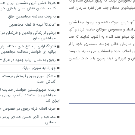
دم کشورمان بودند که پیروز میدان شده و به
میلیشیای مسلح چند هزار نفره سازمان ضد
که مجاهدین نقش اصلی را بازی خواه
به وقت محاکمه مجاهدین خلق
نها درس عبرت نشده و با وجود جدا شدن
“ماندانا” نیمه نا گفته مجاهدین
 افراد و بخصوص جوانان جامعه کرده و آنها
برشی از زندگی والدین و فرزندان در
مشابه سال 60 تشویق مینمایند و از آنها میخواهند اقدام به آشوب نمایند که صد
مجاهدین خلق
این سازمان خائن بتوانند مستمری خود را از
قانونگذارانی از جناح های مختلف پارل
اری انقلاب خود جانفشانی می نمایند و نرسد
بیانیه ای خواستار محاکمه مجاهدین
 آیند و همانند 30 خرداد سال 60 کانونهای اوباش و شورشی فرقه رجوی را با خاک یکسان
رجوی به دنبال ارباب جدید در عراق
چهارشنبه سوری مبارک
مشکل مریم رجوی قیمتش نیست، 
گندش است
رسانه صهیونیستی خواستار حمایت تل
مجاهدین و استفاده از کمپ لیبرتی برا
ایران شد
حرف اضافه فرقه رجوی در خصوص ح
مصاحبه با آقای حسن حمادی برادر 
حمادی