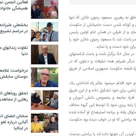
فعالین انجمن نج
همیشگی خانواده
لق به رهبری مسعود رجوی خائن که تنها
دنش و کوتاه شدن دست حامیانش از حکومت
بخشعلی علیزاده 
در مراسم تشییع 
سازد و از طرفی در همان ایام اولین رئیس
 امر باعث شد تا مسعود رجوی خائن خود را
برای خود دست و پا نماید.
تفاوت زندانهای م
دنیا
سازمان مجاهدین که در آزمون های مقبولیت مردمی در مجموعه انتخابات که در سال 58 برگزار شده و باعث شکستهای
یگر علیرغم همه تبلیغات و دعاوی که در
وژه قبضه حکومت جمهوری اسلامی از طریق
درخواست غلامعلی
دوستان سابقش 
خود اقدام مینمود بفکر راه انداختن یک
رتشی برای خود تشکیل داده و از این طریق
تحقق رویاهای ان
هن افراد جامعه و بخصوص دانش آموزان و
رهایی از مجاهدی
58 گروهی موسوم به میلیشیا را پایه ریزی نمود تا توسط این گروه مخالف
ال رفته و برنامه استیضاح او آماده شده
سخنان اعضای ان
عه براحتی که او در خواب دیده بود حکومت
آلبانی درباره لغ
در ایتالیا
آوردن آن خونها داده اند را براحتی بدست