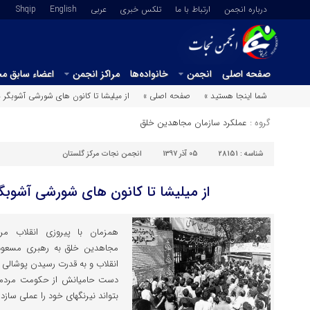
درباره انجمن
ارتباط با ما
تلکس خبری
عربي
English
Shqip
صفحه اصلی
انجمن
خانواده‌ها
مراکز انجمن
اعضاء سابق م
شما اینجا هستید »
صفحه اصلی »
از میلیشا تا کانون های شورشی آشوبگر 
گروه :
عملکرد سازمان مجاهدین خلق
شناسه :
28151
05 آذر 1397
انجمن نجات مرکز گلستان
از میلیشا تا کانون های شورشی آشوبگ
همزمان با پیروزی انقلاب م
مجاهدین خلق به رهبری مسعود 
انقلاب و به قدرت رسیدن پوشالی 
دست حامیانش از حکومت مردمی می
بتواند نیرنگهای خود را عملی سازد و