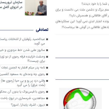
سازمان تروریست
ما را با خود دیدند!!
در انزوای کامل 
ریالیسم بزرگ و دشمن ملت می دانست و برای
ر آقای طالقانی و همسرش دارد!!
ده اعتبار ابدی نمی آورد! این عملکردهای
ادهای طالقانی در گوش ها برجاست!!!
تصادفی
عبدالحمید رئوفیان از انتخابات ریا
می گوید
سالروز علنی شدن خط مزدوری و خی
وحشت فزاینده فرقه رجوی از دو ژورنا
برای چیست؟!
نامه پدر میثم افشار به انجمن نجات آ
رجوی چه وعده‌ای به مسعود کشمیری 
وقتی دزد پر رو و بی حیا (رجوی ها) 
(ملت عراق) را می گیرد
رجوی با فیس‌بوک یا بدون آن محکو
مجاهدین، شرم‎ساری در نروژ، باخت در فرانسه
ديروز ، اشرف پايدار!…امروز؟