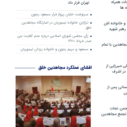
ات همراه
تهران فرار داد
 ها
سرنوشت خلبان پرواز فرار مسعود رجوی
تراژدی خانواده تیموریان در اسارتگاه مجاهدین
و خانواده اش
خلق
رهبر شهید
رأی مجلس شورای اسلامی درباره عدم كفایت بنی
صدر خرداد 1360
جاهدین با تمام
مسعود و مریم رجوی و خانواده یزدان تیموریان
 میرزایی از
افشای عملکرد مجاهدین خلق
در اشرف
سانی پس از
ن
جمن نجات
و تجمع مجاهدین