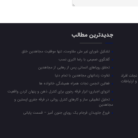
جدیدترین مطالب
تشکیل شورای غیر ملی مقاومت، تنها موفقیت مجاهدین خلق
گفتگوی صمیمی با رضا اکبری نسب
تحقق رویاهای انسانی پس از رهایی از مجاهدین
جات افراد
تفاوت زندانهای مجاهدین با تمام دنیا
 ارتباطات
فعالین انجمن نجات همراه همیشگی خانواده ها
انزوای اجباری؛ ابزار فرقه رجوی برای کنترل ذهن و پنهان کردن واقعیت
تحلیل تطبیقی ساز و کارهای کنترل روانی در فرقه جفری اپستین و
مجاهدین
فروغ جاویدان فرجام یک رویای جنون آمیز – قسمت پایانی