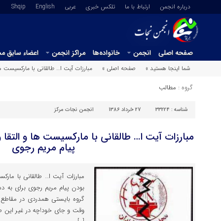
درباره انجمن
ارتباط با ما
تلکس خبری
عربي
English
Shqip
صفحه اصلی
انجمن
خانواده‌ها
مراکز انجمن
اعضاء سابق م
شما اینجا هستید »
صفحه اصلی »
مبارزات آیت ا… طالقانی با مارکسیست ها 
گروه :
مطالب
شناسه :
33224
27 خرداد 1386
انجمن نجات مرکز
مبارزات آیت ا… طالقانی با مارکسیست ها و التقا و
پیام مریم رجوی
مبارزات آیت ا… طالقانی با مارکس
بودن پیام مریم رجوی برای به د
گروه بایستی همدردی در مقاطع 
وقت و جای خود!چه در غیر این ص