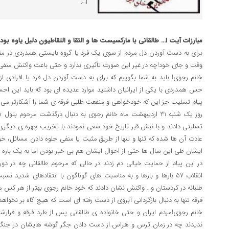
[…]
مبارزات آیت ا… طالقانی با مارکسیست ها و التقا و التقاطیون دلیل یاوه بو
برای به دست آوردن دل مردم از سوی یک فرد یا گروه بایستی همدردی در مق
وقت و جای خود!چه در غیر این صورت تأثیری ندارد و حتی باعث واکنش منف
خانم رجوی! باید به شما بگوییم که برای به دست آوردن دل فرد یا افرادی ا
حس همدردی با یکی از ایرانیان داشتید موارد عدیده ای بود که باید این اح
پیام تسلیت جز این که خودخواهی و منفعت طلبی فرقه ی شما را آشکارتر می کند
روز یک شنبه 31 اردیبهشت ماه خانم رجوی به دنبال درگذشت مرحوم بت
تسلیتی دادند و با نبش قبر تاریخ خود سعی نمودند با تخریب چهره ی دیگری
عادت آن ها شده که تنها و تنها از طریق مثبت یا منفی جلوه دادن مسائل، خود 
ایشان طی این سال ها حتی از احوال ایشان هم بی خبر بودن اما به یک باره
در این پیام از حمایت خیالی دم زدند در حالی که مرحوم طالقانی چه در دور
انقلاب 57 بارها و بارها و به مناسبت های گوناگون با انتقادهای شدید
طلبانه در کردستان و… واکنش نشان دادند که خود خانم رجوی بهتر از هر کس م
فرقه تنها به دنبال بازگردانی آبروی از دست رفته ای است که هیچ گاه بر نخواه
خانم رجوی!مردم ایران و حتی خانواده ی طالقانی پس از طرد فرقه و فرارش
ندیدند چه در زمان ترس و هراس از دست دادن جگر گوشه هایشان در جنگ 