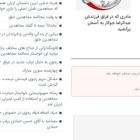
که مجاهدین نقش اصلی را بازی خواه
مادری که در فراق فرزندش
به وقت محاکمه مجاهدین خلق
عبدالرضا جوکار به آسمان
“ماندانا” نیمه نا گفته مجاهدین
پرکشید
برشی از زندگی والدین و فرزندان در
مجاهدین خلق
قانونگذارانی از جناح های مختلف پارل
بیانیه ای خواستار محاکمه مجاهدین
رجوی به دنبال ارباب جدید در عراق
چهارشنبه سوری مبارک
 در وب منتشر خواهد شد.
مشکل مریم رجوی قیمتش نیست، 
گندش است
 شد.
رسانه صهیونیستی خواستار حمایت تل
مجاهدین و استفاده از کمپ لیبرتی برا
ایران شد
حرف اضافه فرقه رجوی در خصوص ح
مصاحبه با آقای حسن حمادی برادر 
حمادی