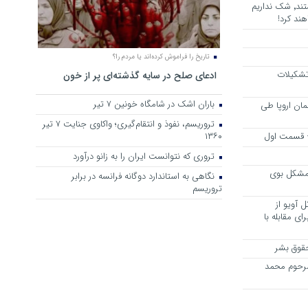
هرجا خشن ترین دشمنان ایران هستند٬ شک نداریم
ند کرد!
تاریخ را فراموش کرده‌اند یا مردم را؟
 تشکیلات
ادعای صلح در سایه گذشته‌ای پر از خون
باران اشک در شامگاه خونین 7 تیر
مان اروپا طی
تروریسم، نفوذ و انتقام‌گیری؛ واکاوی جنایت ۷ تیر
 – قسمت اول
۱۳۶۰
تروری که نتوانست ایران را به زانو درآورد
مشکل بوی
نگاهی به استاندارد دوگانه فرانسه در برابر
تروریسم
 آویو از
ی مقابله با
قوق بشر
مرحوم محمد