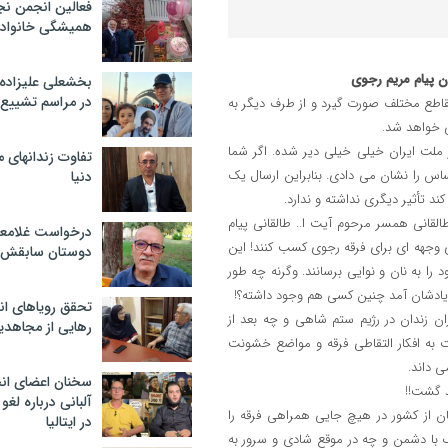
فعالین انجمن نج
همیشگی خانواده
دن پیام مریم رجوی
بخشعلی علیزاده 
در مراسم تشییع 
اطع مختلف صورت گیرد و از طرف دیگر به
ی خواهد شد.
ز ملت ایران خیلی خیلی دیر شده. اگر شما
تفاوت زندانهای م
ساس را نشان می دادی. بنابراین ارسال یک
دنیا
 تأثیر دیگری نداشته و ندارد.
ول طالقانی همسر مرحوم آیت ا.. طالقانی پیام
درخواست غلامعلی
 وجهه ای برای فرقه رجوی کسب کنند! این
دوستان سابقش 
را به نان و نوایی برسانند. وگرنه چه طور
 یادشان آمد چنین کسی هم وجود داشته؟!
تحقق رویاهای ان
ان زندان در رژیم ستم شاهی و چه بعد از
رهایی از مجاهدی
 نسبت به افکار التقاطی فرقه و مواضع خشونت
ی داند.
سخنان اعضای ان
د گشت!!
آلبانی درباره لغ
ان از کشور در هیچ جایی همراهی فرقه را
در ایتالیا
با دشمن و چه در موقع شادی و سرور به