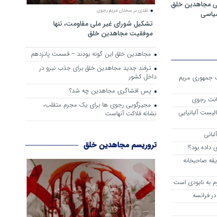
ی مجاهدین خلق
نقدی بر سخنان مریم رجوی
سیاسی
تشکیل شورای غیر ملی مقاومت، تنها
موفقیت مجاهدین خلق
مجاهدین خلق این گونه بودند – قسمت پانزدهم
ترفند جدید مجاهدین خلق برای جذب نیرو در
داخل کشور
ست جمهوری مریم
پس افشاگری مجاهدین چه شد؟
انت رجوی
مجیزگویی رجوی ها برای یک مجرم متقلب،
لیست آلبانیایی
نشانه فلاکت آنهاست
لبانی
تروریسم مجاهدین خلق
داده بود؟!
یقه صاحبخانه
م به نابودی است