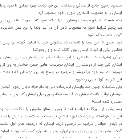
مسعود رجوی خائن از سادگی وصداقت این فرد نهایت بهره برداری را نمود وبر
ایشان را به عضویت افتخاری شورای خود منصوب کرد..
یادم هست که بانو مرضیه درهمان سالها اعلام نمود که عضویت افتخاری نم
بند پنجم شرایط شورا به عضویت کامل آن در آید! ولذا با این عمل شتابزد
گردن خود محکم نمود.
فرقه رجوی که این صید را کاملا در تار عنکبوتی خود به اسارت گرفته بود پس 
نظامی برتن او کرد تا ایشان رون تانک ترانه وآواز بخواند!
در آن زمانها بعلت علاقمندی به این خواننده کم نظیر اخبار پیرامون ایشان را
ایشان تنی چند از دوستداران ایشان درفرصت هایی ضمن هشدار به وی از پیو
درمورد تصمیم خود بیاندیشد و مرضیه در پاسخ به این دوستان گفته بود:: م
این شرایط گول کسی رابخورم!
ولی متاسفانه چنین شد وایشان ازسرساده دلی به دام فرقه دجال رجوی گرفتار 
درهمان اوائل اقامت ایشان در فرانسه فرقه رجوی برای ایشان کنسرتی تبلیغاتی
مصادره شده است!
پسرایشان از امریکا به فرانسه آمد تا پس از سالها مادرش را ملاقات نماید ول
این کا ر بازداشتند و درنهایت فرزند ایشان توانست بلیط کنسرت مادرش را تهی
در لابلای خواندن مرضیه در فرصتی فرزند ایشان که درردیف های اول نشس
گفت:: مادر بخوان ولی برای مردم ایران بخوان نه برای کسانیکه تورا به اسا