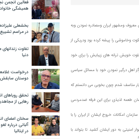
فعالین انجمن نج
همیشگی خانواده
 معروف ومشهور ایران ومصادره نمودن وبه
بخشعلی علیزاده 
در مراسم تشییع 
کوت وخاموشی را پیشه کرده بود ودریکی از
تفاوت زندانهای م
دنیا
خلوت خویش ترانه های زیبایش را برای خود
ز اهل درگیر نمودن خود با مسائل سیاسی
درخواست غلامعلی
دوستان سابقش 
یار متاسف شدم چون بخوبی می دانستم که
تحقق رویاهای ان
یشان طعمه لذیذی برای این فرقه ضدمردمی
رهایی از مجاهدی
ازمان امکانات خروج ایشان از ایران را با
سخنان اعضای ان
آلبانی درباره لغ
 امنیتی به دور ایشان کشید تا بتواند با
در ایتالیا