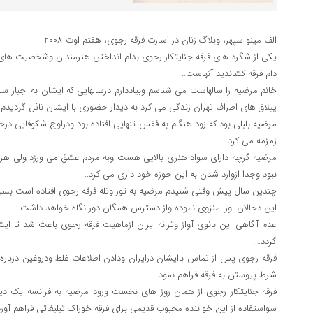
الف مینو سپهر، وبلاگ زنان در اسارت فرقه رجوی، هفتم اوت 2008
یکی از شگرد های فرقه جنایتکار رجوی بدام انداختن هنرمندان وشخصیت های
دام فرقه کشاندید آنهاست..
خانم مرضیه را سالهاست می شناسم وبیاددارم درسالهایی که ایشان به اجبار س
ییلاق های اطراف تهران زندگی می کرد به دیدار حضوری با ایشان نائل گردیدم
مرضیه بلبلی بود که زود هنگام به فقس تنهایی افتاده بود ودراوج شکوفایی در
زمزمه می کرد..
مرضیه گرچه دارای سواد هنری بالایی هست وبه مردم عشق می ورزد ولی هرگ
نبود وجدا ازوارد شدن به این حوزه خود داری می کرد..
چندین سال پیش وقتی شنیدم مرضیه به تور وتله فرقه رجوی افتاده است بس
این دجالان اورا منزوی نموده واز دسترس همگان دور نگاه خواهد داشت.
عدم آگاهی این بانوی آواز وترانه ایران ازماهیت فرقه رجوی باعث شد تا ا
گردد…..
فرقه رجوی پس از تماس باایشان درایران ودادن اطلاعات غلط ودروغین درباره س
شرط پیوستن به فرقه فراهم نمود…
فرقه جنایتکار رجوی از همان روز های نخست ورود مرضیه به فرانسه یک دیوار
سواستفاده از این خواننده محبوب قدیمی برای فرقه خوراک تبلیغاتی فراهم آورد