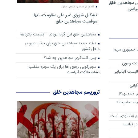
ی مجاهدین خلق
نقدی بر سخنان مریم رجوی
سیاسی
تشکیل شورای غیر ملی مقاومت، تنها
موفقیت مجاهدین خلق
مجاهدین خلق این گونه بودند – قسمت پانزدهم
ترفند جدید مجاهدین خلق برای جذب نیرو در
داخل کشور
ست جمهوری مریم
پس افشاگری مجاهدین چه شد؟
انت رجوی
مجیزگویی رجوی ها برای یک مجرم متقلب،
لیست آلبانیایی
نشانه فلاکت آنهاست
لبانی
تروریسم مجاهدین خلق
داده بود؟!
یقه صاحبخانه
م به نابودی است