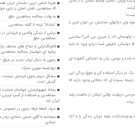
ردیده وپس ازضرب وشتم ایشان را از سالن
ردید…
که مجاهدین نقش اصلی را بازی خواه
انست!
به وقت محاکمه مجاهدین خلق
ود ولی درانتهای صدایش می توان غمی را
“ماندانا” نیمه نا گفته مجاهدین
برشی از زندگی والدین و فرزندان در
رت وکهنسالی ات را سپری می کنی؟ سلامتی
مجاهدین خلق
ه دوستان حقیقی شما دربدو ورود به شما
قانونگذارانی از جناح های مختلف پارل
بیانیه ای خواستار محاکمه مجاهدین
اه شده و بنوعی زبان به اعتراض گشوده ای
رجوی به دنبال ارباب جدید در عراق
چهارشنبه سوری مبارک
ک بار دیگر استفاده کن و طوق بردگی این
مشکل مریم رجوی قیمتش نیست، 
 نتیجه رسیده ای که دجالانی وجود دارند که
گندش است
رسانه صهیونیستی خواستار حمایت تل
ده مردمی درنهایت وقتی ایشان از ماهیت پلید
مجاهدین و استفاده از کمپ لیبرتی برا
ایران شد
زدند.
حرف اضافه فرقه رجوی در خصوص ح
تدارانت بقیه دوران زندگی را با آزاد
مصاحبه با آقای حسن حمادی برادر 
حمادی