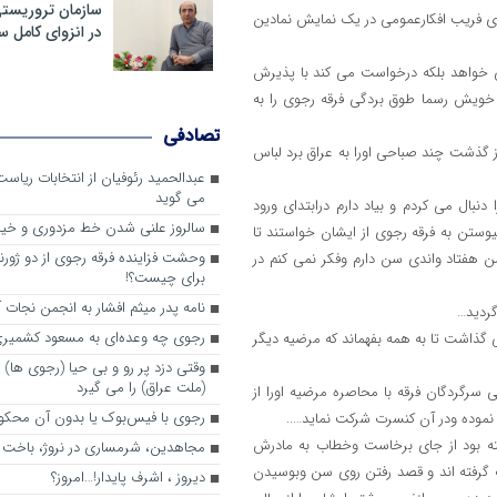
سازمان تروریست
ای فریب افکارعمومی در یک نمایش نمادین
در انزوای کامل 
ی خواهد بلکه درخواست می کند با پذیرش
ه خویش رسما طوق بردگی فرقه رجوی را به
تصادفی
از گذشت چند صباحی اورا به عراق برد لباس
عبدالحمید رئوفیان از انتخابات ریا
می گوید
 دنبال می کردم و بیاد دارم درابتدای ورود
سالروز علنی شدن خط مزدوری و خی
ستن به فرقه رجوی از ایشان خواستند تا
وحشت فزاینده فرقه رجوی از دو ژورنا
ن هفتاد واندی سن دارم وفکر نمی کنم در
برای چیست؟!
نامه پدر میثم افشار به انجمن نجات آ
گردید…
رجوی چه وعده‌ای به مسعود کشمیری 
 گذاشت تا به همه بفهماند که مرضیه دیگر
وقتی دزد پر رو و بی حیا (رجوی ها) 
(ملت عراق) را می گیرد
ی سرگردگان فرقه با محاصره مرضیه اورا از
رجوی با فیس‌بوک یا بدون آن محکو
ه نموده ودر آن کنسرت شرکت نماید…..
ته بود از جای برخاست وخطاب به مادرش
مجاهدین، شرم‎ساری در نروژ، باخت در فرانسه
رت گرفته اند و قصد رفتن روی سن وبوسیدن
ديروز ، اشرف پايدار!…امروز؟