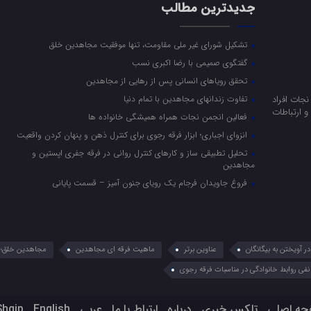
جدیدترین مطالب
تشکیل شورای غیر ملی مقاومت، تنها موفقیت مجاهدین خلق
گفتگوی صمیمی با رضا اکبری نسب
تحقق رویاهای انسانی پس از رهایی از مجاهدین
جات افراد
تفاوت زندانهای مجاهدین با تمام دنیا
 ارتباطات
فعالین انجمن نجات همراه همیشگی خانواده ها
انزوای اجباری؛ ابزار فرقه رجوی برای کنترل ذهن و پنهان کردن واقعیت
تحلیل تطبیقی ساز و کارهای کنترل روانی در فرقه جفری اپستین و
مجاهدین
فروغ جاویدان فرجام یک رویای جنون آمیز – قسمت پایانی
 آویختن به بیگانگان
عناوین برتر
ماهیت فرقه ای مجاهدین
مجاهدین خلق؛ 
نفی روابط خانوادگی در مناسبات فرقه رجوی
حه اصلی
تلکس خبری
درباره
ارتباط با ما
عربي
English
Shqip