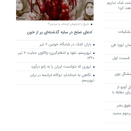
هرجا خشن ترین دشمنان ایران هستند٬ شک نداریم
ند کرد!
تاریخ را فراموش کرده‌اند یا مردم را؟
 تشکیلات
ادعای صلح در سایه گذشته‌ای پر از خون
باران اشک در شامگاه خونین 7 تیر
مان اروپا طی
تروریسم، نفوذ و انتقام‌گیری؛ واکاوی جنایت ۷ تیر
 – قسمت اول
۱۳۶۰
تروری که نتوانست ایران را به زانو درآورد
مشکل بوی
نگاهی به استاندارد دوگانه فرانسه در برابر
تروریسم
 آویو از
ی مقابله با
قوق بشر
مرحوم محمد