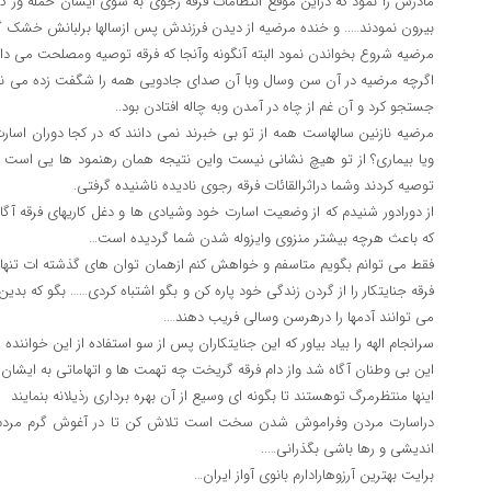
مادرش را نمود که دراین موقع انتظامات فرقه رجوی به سوی ایشان حمله ور گ
بیرون نمودند….. و خنده مرضیه از دیدن فرزندش پس ازسالها برلبانش خشک گ
مرضیه شروع بخواندن نمود البته آنگونه وآنجا که فرقه توصیه ومصلحت می د
اگرچه مرضیه در آن سن وسال وبا آن صدای جادویی همه را شگفت زده می نم
جستجو کرد و آن غم از چاه در آمدن وبه چاله افتادن بود..
مرضیه نازنین سالهاست همه از تو بی خبرند نمی دانند که در کجا دوران اسا
ویا بیماری؟ از تو هیچ نشانی نیست واین نتیجه همان رهنمود ها یی است ک
توصیه کردند وشما دراثرالقائات فرقه رجوی نادیده ناشنیده گرفتی.
از دورادور شنیدم که از وضعیت اسارت خود وشیادی ها و دغل کاریهای فرقه آگ
که باعث هرچه بیشتر منزوی وایزوله شدن شما گردیده است…
فقط می توانم بگویم متاسفم و خواهش کنم ازهمان توان های گذشته ات تنها ی
فرقه جنایتکار را از گردن زندگی خود پاره کن و بگو اشتباه کردی…… بگو که بدین
می توانند آدمها را درهرسن وسالی فریب دهند….
سرانجام الهه را بیاد بیاور که این جنایتکاران پس از سو استفاده از این خوانن
این بی وطنان آگاه شد واز دام فرقه گریخت چه تهمت ها و اتهاماتی به ایشان ن
اینها منتظرمرگ توهستند تا بگونه ای وسیع از آن بهره برداری رذیلانه بنمایند
دراسارت مردن وفراموش شدن سخت است تلاش کن تا در آغوش گرم مردم ودوس
اندیشی و رها باشی بگذرانی…..
برایت بهترین آرزوهارادارم بانوی آواز ایران…