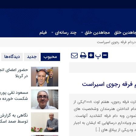
جاهدین خلق
مجاهدین خلق
چند رسانه‌ای
فیلم
ه دردام فرقه رجوی اسیراست
پ
محبوب
جدید
دیدگاه‌ها
حضور اعضای انج
در کربلا
ام فرقه رجوی اسیراست
مسعود تقی پوریا
شکست خورده م
الف مینو سپهر، وبلاگ زنان در اسارت فرقه رجوی، هفتم اوت 2008یکی از
بدام انداختن هنرمندان وشخصیت های
نگاهی به گزارش
ودن وبه دام فرقه کشاندید آنهاست..
توسط صمد اسکن
وبیاددارم درسالهایی که ایشان به اجبار
ودریکی از ییلاق های […]