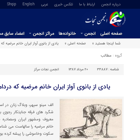
درباره انجمن
ارتباط با ما
تلکس خبری
عربي
English
Shqip
صفحه اصلی
انجمن
خانواده‌ها
مراکز انجمن
اعضاء سابق م
شما اینجا هستید »
صفحه اصلی »
یادی از بانوی آواز ایران خانم مرضیه ک
گروه :
مطالب
شناسه :
34887
20 مرداد 1387
انجمن نجات مرکز
یادی از بانوی آواز ایران خانم مرضیه که درد
شگرد های فرقه جنایتکار رجوی 
معروف ومشهور ایران ومصادره نم
خانم مرضیه را سالهاست می شناسم 
سکوت وخاموشی را پیشه کرده بود 