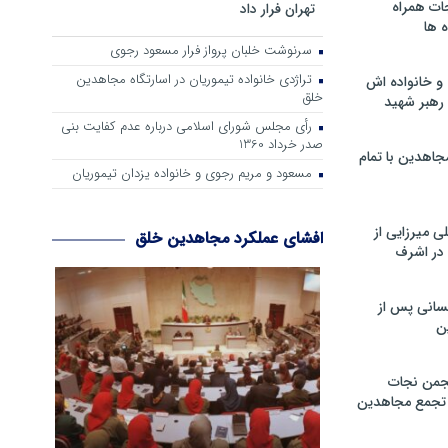
ات همراه
تهران فرار داد
 ها
سرنوشت خلبان پرواز فرار مسعود رجوی
تراژدی خانواده تیموریان در اسارتگاه مجاهدین
و خانواده اش
خلق
رهبر شهید
رأی مجلس شورای اسلامی درباره عدم كفایت بنی
صدر خرداد 1360
جاهدین با تمام
مسعود و مریم رجوی و خانواده یزدان تیموریان
 میرزایی از
افشای عملکرد مجاهدین خلق
در اشرف
سانی پس از
ن
جمن نجات
و تجمع مجاهدین