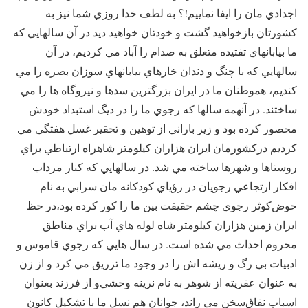
اجدادي مان را ايفا نماييم!؟‌ به لطف خدا روزي شما نيز به
كشورتان بازخواهيد گشت و خودتان خواهيد ديد در آن سالهايي كه
ما بيابانهاي تفتيده متعلق به صدام را آباد مي كرديم، در آن
سالهايي كه با چنگ و دندان خارهاي بيابانهاي سوزان بصره را مي
كنديم، هموطنان ما در ايران بزرگترين سدها و نيروگاه ها را مي
ساختند. در آنهمه سالها كه رجوي ما را در ‌ديگ استبداد خودش
محصور كرده بود و زير باراني از توهين و تحقير ‌غسل هفتگي مي
كرديم دركشورمان ايران هزاران كيلومتر شاهراه ارتباطي براي
روستاها و شهرها ساخته مي شد. در سالهايي كه كنار مرداب
افكار ارتجاعي رجويان در رؤياي كودكانه مان سرابي به نام
حوض‌كوثر رجوي چشم حقيقت بين ما را كور كرده بود‌،در حظ
ايران زمين هزاران كيلومتر شاه لوله هاي آب براي مناطق
محروم احداث مي شده است. در سال هايي كه رجوي قاموس و
ادبيات بي رگ و ريشه اش را در وجود ما تزريق مي كرد و از زن
به عنوان عفريته‌ از شوهر به نام نرينه وحشي‌و از فرزند بعنوان
‌اسباب نفاق‌سخن مي راند،‌ جوانان هم نسل ما با تشكيل كانون