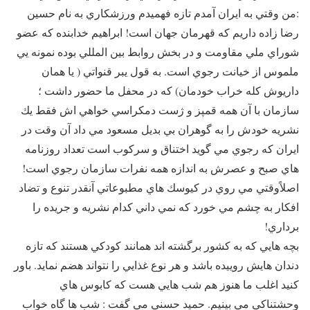
:‌من وقتي به ايران آمدم تازه فهميدم ورزشكاري به نام حسين
رضا زاده داريم كه قهرمان جهان است! ابراهيم خدابنده كه عضو
شوراي ملي مقاومت و در بخش روابط بين المللي بوده نمونه يي
ملموس از خيانت رجوي است. به قول يبر قنواتي ( يا همان
داريوش كله خراب خودمان) كه در محفل ما حضور داشت ؛‌
سازمان با آن همه قمپز و ژست دمكراسي خواهي اش فقط يك
نشريه خودش را به گوهران بي بديل مسعود مي داد آن وقت در
ايران كه رجوي مي گويد اختناق و سركوب است تعداد روزنامه
هاي صبح و عصرش به اندازه همه نفرات سازمان رجوي است!‌
اصلاً‌وقتي مي روي در كيوسك هاي مطبوعاتي آنقدر تنوع و تضاد
افكار به چشم مي خورد كه نمي داني كدام نشريه و جريده را
برداري!
بچه هايي كه به كشور برگشته اند همانند كودكي هستند كه تازه
دندان هايش روييده باشد و هر نوع غذايي را نتواند هضم نمايد. باور
كنيد اغلب ما هنوز هم شب هايي هست كه كابوس هاي
وحشتناكي مي بينيم. حميد حسني مي گفت : شب ها گاه خواب