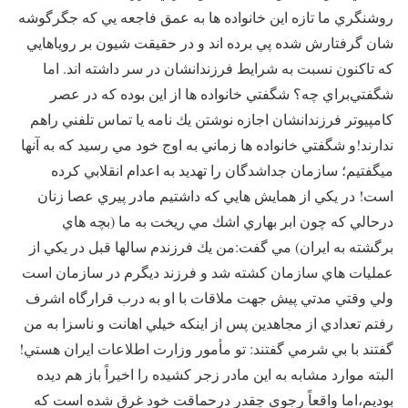
روشنگري ما تازه اين خانواده ها به عمق فاجعه يي كه جگرگوشه
شان گرفتارش شده پي برده اند و در حقيقت شيون بر روياهايي
كه تاكنون نسبت به شرايط فرزندانشان در سر داشته اند. اما
‌شگفتي‌براي چه؟ شگفتي خانواده ها از اين بوده كه در عصر
كامپيوتر فرزندانشان اجازه نوشتن يك نامه يا تماس تلفني راهم
ندارند!‌و شگفتي خانواده ها زماني به اوج خود مي رسيد كه به آنها
ميگفتيم؛ ‌سازمان جداشدگان را تهديد به اعدام انقلابي كرده
است! در يكي از همايش هايي كه داشتيم مادر پيري عصا زنان
درحالي كه چون ابر بهاري اشك مي ريخت به ما (‌بچه هاي
برگشته به ايران) مي گفت:‌من يك فرزندم سالها قبل در يكي از
عمليات هاي سازمان كشته شد و فرزند ديگرم در سازمان است
ولي وقتي مدتي پيش جهت ملاقات با او به درب قرارگاه اشرف
رفتم تعدادي از مجاهدين پس از اينكه خيلي اهانت و ناسزا به من
گفتند با بي شرمي گفتند: ‌تو مأمور وزارت اطلاعات ايران هستي!
البته موارد مشابه به اين مادر زجر كشيده را اخيراً باز هم ديده
بوديم‌،اما واقعاً رجوي چقدر درحماقت خود غرق شده است كه