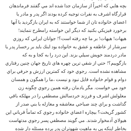
بچه هايي كه اخيراً از سازمان جدا شده اند مي گفتند فرماندهان
قرارگاه اشرف به نفرات توجيه كرده بودند اگر پدر و مادر يا
اعضاي خانواده تان از شما خواستند كه به ايران بازگرديد با آنها
برخورد فيزيكي بكنيد كه ديگر اين خواسته رامطرح ننمايند!
هيهات! هيهات! بر ما چه رفته است؟!‌ جوانان ايراني كه روزي
سرشار از عاطفه و عشق به خانواده بود اينك بايد بر رخسار پدر يا
مادر دردمند خويش سيلي بزند. اين درد را به كجا و به كه
بازگوييم؟! حتي از شقي ترين چهره هاي تاريخ جهان چنين رفتاري
مشاهده نشده است. رجوي خود كه كمترين ارزش و حرفي براي
دوام و قوام خانواده قايل نبود و نيست ‌،ما را همگون و همسان
خود مي خواست. مگر يادمان رفته همين رجوي چگونه زن
معلولش اشرف و فرزند خردسالش مصطفي را در مهلكه باقي
گذاشت و براي چند صباحي معاشقه و مغازله با بني صدر از
كشور گريخت؟ بيچاره اعضاي خانواده رجوي كه تماماً قرباني اين
هيولاي آدمخوار شدند. ‌مي گويند مصطفي پسر رجوي مدتهاست
بخاطر اينكه پي به ماهيت شهوتران پدر برده مسئله دار شده