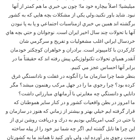
ميليشيا! اصلاً بيچاره خود ما! چون بي خبري ما هم كمتر از آنها
نبود. شايد باور نكنيد،‌ولي يكي از مشكلات بچه هايي كه به كشور
برگشته اند همين بي خبري ازمناسبات اجتماعي و پا به پا نبودن
آنها با تحولات چند سال اخير ايران است. نوجوانان و حتي بچه هاي
خردسال ايراني اغلب مشغوليات و تفريح و سرگرمي شان
كاركردن با كامپيوتر است. برادران و خواهران كوچكتر خودمان
آنقدر همپاي تحولات تكنولوژيكي پيش رفته اند كه حقيقتاً ما در
برابر آنها احساس عجز مي كنيم.
بنظر شما چرا سازمان ما را آنگونه در غفلت و نادانستگي غرق
كرده بود؟ چرا رجوي ما را در جهل مركب رهنمون ميشد؟ مگر
دانايي و دانستگي چه مغايرتي با آرمانهاي مبارزاتي داشت؟
ما امروز در بطن واقعيات كشور و در كنار ساير هموطنان كه
قرار گرفته ايم خيلي بهتر و بيشتر از زماني كه هنوز در سازمان و
يا حتي در كمپ امريكايي بوديم به درك و دريافت روشن تري از
اين چرا ها نايل گشته ايم. اگر چه شما نيز خود را از پيله ساخته
دست رجوي بدر آورده ايد،‌ ولي باور كنيد تا همانند ما به كشورتان