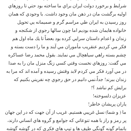
شرايط و برخورد دولت ايران براي ما ساخته بود حتي تا روزهاي
اوليه برگشت مان در ذهن مان وجود داشت. با وجودي كه همان
روز رسيدن به ايران طي مراسم گرم و صميمانه يي تحويل
خانواده هايمان شده بوديم اما چون سالها رجوي از شكنجه و
زندان و اعدام داستان سرايي كرده بود بعضاً‌ تا يك ماه اول هم
فكر مي كرديم عنقريب مأموران مي آيند و ما را دست بسته و
چشم بسته راهي سياهچال مي نمايند. بقول محمد رضا عساكره
مي گفت: روزهاي نخست وقتي كسي زنگ منزل مان را به صدا
در مي آورد فكر مي كردم لابد وقتش رسيده و آمده اند كه مرا به
زندان ببرند! جداً‌،نمي دانيم در حق رجوي چه نفريني بكنيم كه
برايش كم نباشد ؟!
عزيزان دلسوخته!
ياران پريشان خاطر!
ما ( و شما) نسل غريبي هستيم. غريب از آن جهت كه در اين جهان
پر رمز و راز با همه تنوعاتي كه جوامع و گروه هاي انساني دارند،
باتمام گونه گونگي طيف ها و تيپ هاي فكري كه در گوشه گوشه