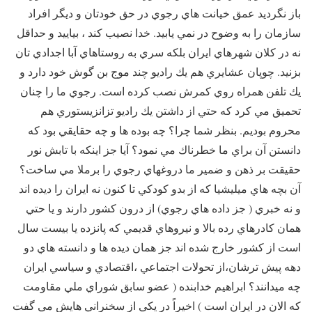
باز نگرديد عمق خيانت هاي رجوي در حق خودتان و ديگر افراد
سازمان را به وضوح در نمي يابيد. خدا نصيب كند ، بياييد و حداقل
نه در كلان شهرهاي ايران بلكه سري به روستاهاي آبا اجدادي تان
بزنيد. چوپان عشايري هم يك راديو چند موج بن گوش خود دارد و
يك تلفن همراه روي كمرش نصب كرده است. رجوي ما را چنان
تحميق مي كرد كه حتي از داشتن يك راديو تزانزيستوري هم
محروم بوديم. بنظر شما چرا؟ چه بوده ها و چه حقايقي بود كه
دانستن آن براي ما خطرناك مي نمود؟ آيا جز اينكه با تابش نور
حقيقت بر ذهن و ضمير ما دروغهاي رجوي را برملا مي ساخت؟‌
آن بچه هاي ميليشيا كه از بدو كودكي تا كنون نه ايران را ديده اند
و نه خبري ( جز داده هاي رجوي) از درون كشور دارند و يا حتي
همان كادرهاي رده بالا و نيروهاي قديمي كه پانزده يا بيست سال
است از كشور خارج شده اند جز همان ديده ها و دانسته هاي دو
دهه پيش ترشان،‌از تحولات اجتماعي ،‌اقتصادي و سياسي ايران
چه ميدانند؟‌ ابراهيم خدابنده ( عضو سابق شوراي ملي مقاومت
كه الان در ايران است ) اخيراً در يكي از سخنراني هايش مي گفت