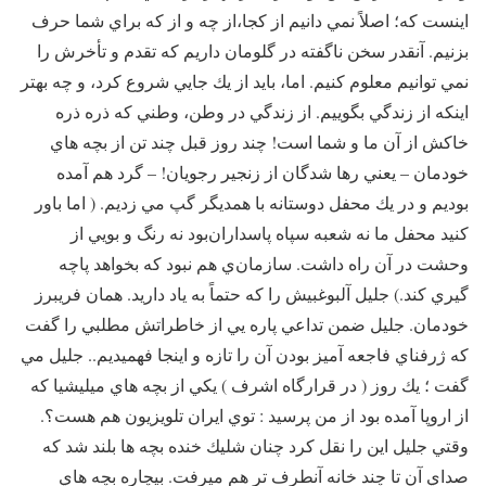
اينست كه؛‌ اصلاً نمي دانيم از كجا،‌از چه و از كه براي شما حرف
بزنيم. آنقدر سخن ناگفته در گلومان داريم كه تقدم و تأخرش را
نمي توانيم معلوم كنيم. اما، بايد از يك جايي شروع كرد، و چه بهتر
اينكه از زندگي بگوييم. از زندگي در وطن، وطني كه ذره ذره
خاكش از آن ما و شما است! چند روز قبل چند تن از بچه هاي
خودمان – يعني رها شدگان از زنجير رجويان! – گرد هم آمده
بوديم و در يك محفل دوستانه با همديگر گپ مي زديم. ( اما باور
كنيد محفل ما نه شعبه سپاه پاسداران‌بود نه رنگ و بويي از
وحشت در آن راه داشت. سازمان‌ي هم نبود كه بخواهد پاچه
گيري كند.) جليل آلبوغبيش را كه حتماً به ياد داريد. همان فريبرز
خودمان. جليل ضمن تداعي پاره يي از خاطراتش مطلبي را گفت
كه ژرفناي فاجعه آميز بودن آن را تازه و اينجا فهميديم.. جليل مي
گفت ؛ يك روز ( در قرارگاه اشرف ) يكي از بچه هاي ميليشيا كه
از اروپا آمده بود از من پرسيد : توي ايران تلويزيون هم هست؟‌.
وقتي جليل اين را نقل كرد چنان شليك خنده بچه ها بلند شد كه
صداي آن تا چند خانه آنطرف تر هم ميرفت. بيچاره بچه هاي