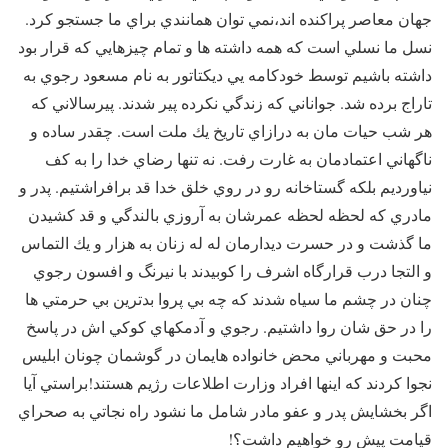
جهان معاصر پراكنده اند،‌نمي توان همانندي براي ما جستجو كرد.
نسل ما نسلي است كه همه داشته ها و تمام چيزهايي كه قرار بود
داشته باشيم توسط خودكامه يي ديكتاتور به نام مسعود رجوي به
تاراج برده شد. جواناني كه زندگي نكرده پير شدند. پيرسالاني كه
هر شب حيات مان به درازاي تاريخ يك ملت است. چقدر ساده و
ناگهاني اعتمادمان به غارت رفت. نه تنها رضاي خدا را به كف
نياورديم بلكه گستاخانه رو در روي خلق خدا قد برافراشتيم. پدر و
مادري كه لحظه لحظه عمرشان به آروزي بالندگي و قد كشيدن
ما گذشت و در حسرت ديدارمان له له زنان به هزار و يك التماس
و التجا درب قرارگاه اشرف را كوبيدند با نيرنگ و افسون رجوي
چنان در چشم ما سياه شدند كه چه بي پروا بدترين بي حرمتي ها
را در حق شان روا داشتيم. رجوي و آدمكهاي كوكي اش در پاسخ
محبت و مهرباني محض خانواده هايمان در گوشمان چونان ابليس
نجوا كردند كه اينها افراد وزارت اطلاعات رژيم هستند!‌براستي آيا
اگر بخشايش پدر و عفو مادر شامل ما نشود راه نجاتي به صحراي
قيامت پيش رو خواهيم داشت؟!