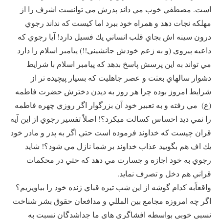
است. مصطفي خوب مي داند پدرش مي توانست اشرف را از
مهلكه نجات دهد و همراه خود ببرد اما كيست كه نداند رجوي
درون سينه اش بجاي قلب انساني يك فسيل دارد! آيا رجوي كه
داعيه پيروي (‌و به زعم خودش جانشيني!!)‌ پيامبر اسلام را دارد
مي تواند به اين پرسش پاسخ بدهد كه پيامبر اسلام با شرايط
دشوار سالهاي بعثت و عصر جاهليت كه بسيار پيچيده تر از
شرايط امروز بوده چرا هر روز به ديدن دخترش حضرت فاطمه
(ع)‌ ‌ مي رفته و به تعبير خود آن بزرگوار اگر روزي چهره فاطمه
را نمي ديد احساس كسالت ميكرد؟!‌ اصلاً ‌تفسير رجوي از اين آيه
قران چيست كه خداوند فرموده است حتي اگر به پدر و مادر خود
يك اف هم بگوييد عذاب خداوند بر شما نازل مي شود؟! شايد
رجوي به خود اجازه و جسارت مي دهد كه حتي در محكمات
قراني هم دخل و تصرف نمايد.
واقعاً‌به كدام گوشه از اين شب تيره قباي ژنده خود را بياويزيم؟‌
اگر چه امروزه مجامع بين المللي و مدافعان حقوق بشر شناخت
نسبي خوبي بواسطه افشاگري هاي ما جداشدگان نسبت به