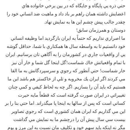
حتي ذره يي پايگاه و جايگاه كه در بين برخي خانواده هاي
اعضايش داشته همان راهم بر باد داد و ماهيت ضد انساني خود را
چقدر جالب پيش چشم اين ها به نمايش نهاد.
دوستان و همرزمان سابق!
ما اصراري نداريم كه حتماً به ايران بازگرديد اما وظيفه انساني
خود دانستيم تا به واسطه سال ها همكناري با شما، حداقل گوشه
يي از واقعيات جاري در كشورمان را به آگاهي تان برسانيم. ايران
با تمام واقعياتش خاك شماست!‌گل اينجا گل شما و خار آن نيز
خار شماست!‌ حتي آنطور كه رجوي و سرسپردگانش به ما القا
مي كردند اگر ايران يك مخروبه و تلي از خاكستر هم باشد اين ما
هستيم كه بايد آن را بسازيم. اگر چه به لحاظ كيفي و كمي چنان
تغييراتي در ايران صورت گرفته است كه قطعاً‌ مايه حيرت
كساني است كه پس از سالها به اينجا پا ميگذراند. اما حتي بنا را بر
اين مي گذاريم كه ايران همان كشوري است كه رجوي تصاوير
بيست سي سال پيش آن را درچشم ما به نمايش مي گذاشت
مگر نه اينكه بايد سهم خود و تكليف مان نسبت به اين مرز و بوم