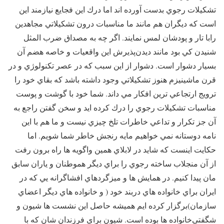
تشكيلات رجوي بدست آورده اند اما درك اين فجايع نيازمند اين
است كه ديگران هم مانند ما مناسبات درون تشكيلاتي مجاهدين
رابا تار و پودشان لمس نمايند. اگر چه به مصداق ضرب المثل
شنيدن كي بود مانند ديدن‌پذيرش اين واقعيات و خاصه هضم آن
بسيار دشوار است. دشوار از اين سبب كه در عصر تكنولوژي و در
قرن ماشينيزم هنوز تشكيلاتي وجود داشته باشد كه بقاي خود را
ترويج ارتجاعي ترين افكار مي داند. شما خود با گوشت و پوست
مناسبات تشكيلات رجوي را درك كرده ايد و سخن گفتن راجع به
آن جز تكرار و تداعي خاطرات تلخ چيزي نيست و ما هم با اين
نامه دوستانه نمي خواهيم مايه رنجش خاطر شما شويم. اما
حكايت اينست كه شايد در لابلاي همين واگويه ها راه برون رفت
از آن منجلاب ساخته رجوي را براي ديگر هموطنان و ياران سابق
مان پيدا كنيم. در همايش ها و ميزگردهاي افشاگرانه يي كه در
ايران براي خانواده هاي دربند خود ( و خانواده هاي ديگر اعضاي
سازمان)‌برگزار كرده ايم هميشه حاصل اين نشست ها شيون و
شگفتي‌خانواده ها بوده است. شيون براي فرزندان شان كه با