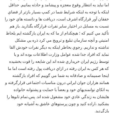
‌اما نبايد به انتظار وقوع معجزه و پيشامد و حادثه بمانيم. حداقل
اينكه با توجه به اينكه شرايط شما در كمپ بسيار بازتر از فضاي
خفقان آور قرارگاه اشرف است،‌ دريافت ها و دانسته هاي خود را
نسبت به مسايل در اختيار ساير نفرات قرارگاه بگذاريد. باز هم
تأكيد مي كنيم كه ؛‌ هيچكدام از ما كه به ايران بازگشته ايم بلحاظ
امنيتي و آنچه سازمان تبليغ و ترويج مي كرد ذره يي مشكل
نداشته و نداريم. رجوي بخاطر اينكه به ديگر نفرات خودش القا
نمايد كه افراد جدا شده عوامل وزارت اطلاعات بوده اند و يا
توسط رژيم ايران خريداري شده اند اين شايعه را قوت بخشيده
كه هر كس به ايران رفته در ازاي دريافت پول رفته است اما ما
اينجا صميمانه و صادقانه به شما مي گوييم كه افراد بازگشته
همانند هزاران جوان ايراني درون مناسبات اجتماعی قرارگرفته و
به اتكاي توانمنديهاي خود و بعضاً با حمايت و پشتوانه خانواده
هايشان به زندگي عادي خود مشغول شده اند. پس،‌تمام تابوها را
بشكنيد ‌،اراده كنيد و چون پرستوهاي عاشق به آشيانه خود
بازگرديد.