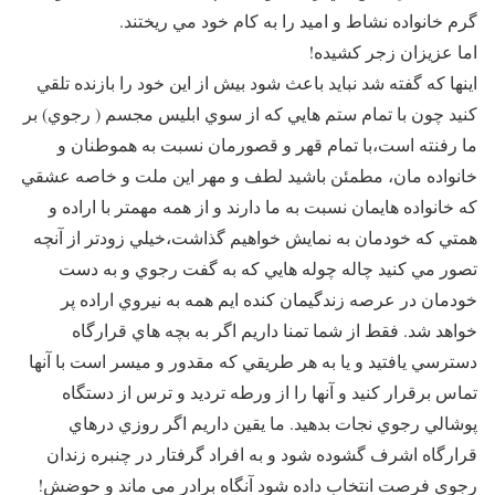
گرم خانواده نشاط و اميد را به كام خود مي ريختند.
اما عزيزان زجر كشيده!‌
اينها كه گفته شد نبايد باعث شود بيش از اين خود را بازنده تلقي
كنيد چون با تمام ستم هايي كه از سوي ابليس مجسم ( رجوي) بر
ما رفنته است‌،با تمام قهر و قصورمان نسبت به هموطنان و
خانواده مان، مطمئن باشيد لطف و مهر اين ملت و خاصه عشقي
كه خانواده هايمان نسبت به ما دارند و از همه مهمتر با اراده و
همتي كه خودمان به نمايش خواهيم گذاشت‌،خيلي زودتر از آنچه
تصور مي كنيد چاله چوله هايي كه به گفت رجوي و به دست
خودمان در عرصه زندگيمان كنده ايم همه به نيروي اراده پر
خواهد شد. فقط از شما تمنا داريم اگر به بچه هاي قرارگاه
دسترسي يافتيد و يا به هر طريقي كه مقدور و ميسر است با آنها
تماس برقرار كنيد و آنها را از ورطه ترديد و ترس از دستگاه
پوشالي رجوي نجات بدهيد. ما يقين داريم اگر روزي درهاي
قرارگاه اشرف گشوده شود و به افراد گرفتار در چنبره زندان
رجوي فرصت انتخاب داده شود آنگاه ‌برادر مي ماند و حوضش!