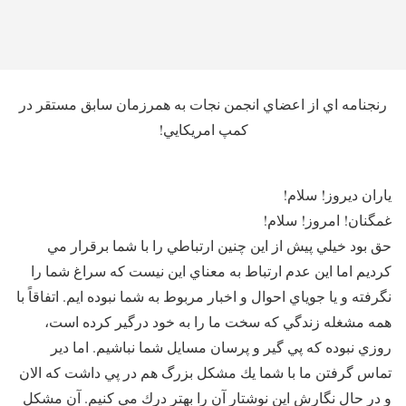
رنجنامه اي از اعضاي انجمن نجات به همرزمان سابق مستقر در
كمپ امريكايي!
ياران ديروز! سلام!
غمگنان! امروز! سلام!
حق بود خيلي پيش از اين چنين ارتباطي را با شما برقرار مي
كرديم اما اين عدم ارتباط به معناي اين نيست كه سراغ شما را
نگرفته و يا جوياي احوال و اخبار مربوط به شما نبوده ايم. اتفاقاً‌ با
همه مشغله زندگي كه سخت ما را به خود درگير كرده است،
روزي نبوده كه پي گير و پرسان مسايل شما نباشيم. اما دير
تماس گرفتن ما با شما يك مشكل بزرگ هم در پي داشت كه الان
و در حال نگارش اين نوشتار آن را بهتر درك مي كنيم. آن مشكل