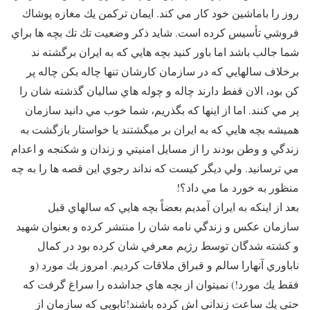
روز را باماشين خود كار مي كند. ايمان تركمن يك مغازه پوشاك
فروشي تأسيس كرده است. شايد ذكر وضعيت تك تك بچه ها براي
شما جالب باشد اما باور كنيد بچه هايي كه به ايران برگشته ند
برخلاف سالهايي كه در سازمان كارشان تنها ‌چاله بكن چاله پر
كن‌ بود، الان قفط دارند چاله و چوله هاي ساليان گذشته شان را
پر مي كنند. اما از اينها كه بگذريم، شما خوب مي دانيد سازمان
هميشه بچه هايي كه به ايران بر ميگشتند يا خواستار بازگشت به
زندگي و وطن بودند را از مسايل امنيتي و زندان و شكنجه و اعدام
مي ترسانيد. ولي ديگر كيست كه نداند رجوي اين قصه ها را به چه
منظور به خورد ما مي داد؟!
بعد از اينكه به ايران آمديم بعضاً بچه هايي كه سالهاي قبل
سازمان عكس و زندگي نامه شان را منتشر كرده و بعنوان شهيد
و كشته شدگان توسط رژيم معرفي شان كرده بود در كمال
ناباوري آنهارا سالم و قبراق ملاقات كرديم. امروز يك مورد (‌و
فقط يك مورد!)‌ نميتوان از بچه هاي جداشده را سراغ گرفت كه
حتي يك ساعت زنداني اش كرده باشند!‌تابويي كه سازمان از