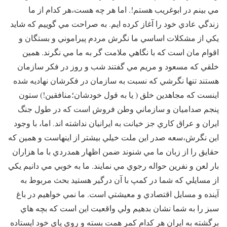
مي بينم در ابوغريب هستم!. اما هر چه هست،‌هر كدام از ما
زندگي عادي خود را آغاز كرده ايم. به صراحت مي گوييم كه شايد
يكي از مشكلات اساسي ما نگرش مردم پيراموني و بستگان و
اقوام مان است كه با نگاهي ملامت گر به ما مي نگرند. همين
خلقي كه مسعود و مريم مي گفتند شب و روز در فكر سازمان
هستند تنها نگرشي كه نسبت به سازمان در فكرشان نهاديه شده
اينست كه مجاهدين خلق ( يا به قول خودشان؛‌منافقين!)‌ ستون
پنجم صداميان و سازماني وطن فروش است كه در طول جنگ
ايران و عراق كاري جز خيانت به ايرانيان نداشته اند. اما،‌ با وجود
اين نگرش،‌سعه صدر اين ملت خيلي بيشتر از اينهاست و همين كه
حقايق را از زبان ما مي شنوند ضمن اظهار همدردي با ما هزاران
بار لعن و نفرين حواله رجوي مي نمايند. ما به خوبي مي دانيم يكي
از مسايلي كه شما ‌در كمپ با آن درگير هستيد بحث مربوط به
آينده و مسايل اقتصادي و معيشتي است. ما نمي خواهيم در باغ
سبز را به شما نشان بدهيم ولي واقعيت اين است كه بچه هاي
برگشته به ايران هر كدام كمر همت بسته و روي پاي خود ايستاده