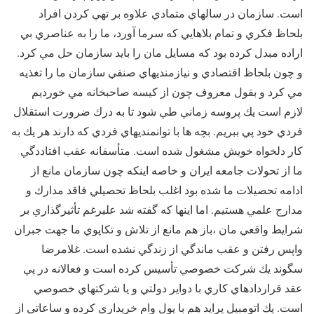
است. سازمان در سالهاي متمادي علاوه بر تهي كردن افراد
بلحاظ فكري و تمام بلاهايي كه سرما آورد، ما را به عناصري بي
اراده مبدل كرده بود كه مسايل مان را بايد سازمان حل مي كرد.
و چون بلحاظ اقتصادي و نيازمنديهاي صنفي سازمان ما را تغذيه
مي كرد و بقول معروف چون از كيسه صاحبخانه مي خورديم
لازم است يك پروسه زماني طي شود تا به درك ضرورت استقلال
فردي خود پي ببريم. بچه ها با توانمنديهاي فردي كه دارند هر يك به
كار دلخواه خويش مشغول شده است. متأسفانه عقب افتاددگي
ما از تحولات جامعه ايران و خاصه اينكه چون سازمان مانع از
ادامه تحصيلات ما شده بود اغلب بلحاظ تحصيلي فاقد مدارك و
مدارج علمي هستيم. اما اينها كه گفته شد عليرغم تأثيرگذاري بر
شرايط واقعي مان ،‌باز هم مانع از تلاش و تكاپوي ما جهت جبران
واپس رفتن و عقب ماندگي از زندگي نشده است. غلامرضا
سگوند يك شركت خصوصي تأسيس كرده است و فعالانه در پي
عقد قراردادهاي كاري با دواير دولتي و يا شركتهاي خصوصي
است. يك اتومبيل پرايد هم با پول وام خريداري كرده و ساعاتي از