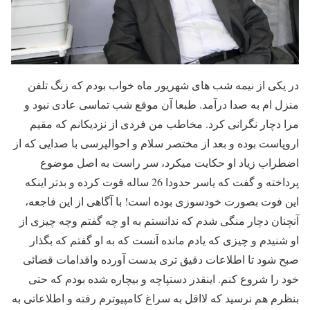
در یکی از نیمه شب های شهریور ماه خواب بودم که زنگ تلفن
منزل ام به صدا درآمد. طبعا آن موقع شب تماسی عادی نبود و
مرا دچار نگرانی کرد. مخاطب من فردی از نزدیکانم که مقیم
اروپاست بوده و بعد از مختصر سلام و احوالپرسی با صدایی که از
اضطراب زیاد او حکایت میکرد، سر راست به اصل موضوع
پرداخته و گفت که یاسر حدودا 26 ساله فوت کرده و بدتر اینکه
این فوت بصورت خودسوزی بوده است! با آگاهی از این فاجعه،
آنچنان دچار منگی شدم که ندانستم به او چه گفتم وچه چیزی از
او شنیدم و چیزی که یادم مانده آنست که به او گفتم که بگذار
صبح شود تا اطلاعات دقیق تری بدست آورده واقدامات قضائی
خود را شروع کنم. اینقدر دستپاچه و بیچاره شده بودم که حتی
بنظرم هم نرسید که لااقل به سراغ کامپیوترم رفته و اطلاعاتی به