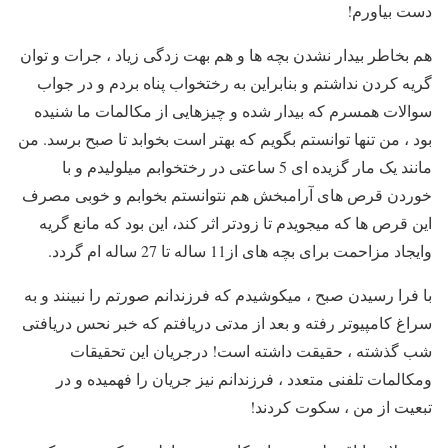
دست بیاورم!
هم بخاطر بیدار نشدن بچه ها و هم بهت زدگی زیاد ، جرات و توان
گریه کردن نداشتم و بنابراین به رختخواب پناه بردم و در جواب
سوالات همسرم که بیدار شده و چیزهایی از مکالمات ما شنیده
بود ، من تنها توانستم بگویم که بهتر است بخوابد تا صبح برسد. من
مانند یک مار گزیده ای 5 ساعتی در رختخوابم میلولیدم و با
خوردن قرص های آرامبخش هم نتوانستم بخوابم و خوبی مصرف
این قرص ها که میجویدم تا زودتر اثر کند، این بود که مانع گریه
وایجاد مزاحمت برای بچه های از11 ساله تا 27 ساله ام گردد.
با فرا رسیدن صبح ، میکوشیدم که فرزندانم صورتم را نبینند و به
سراغ کامپیوتر رفته و بعد از مدتی دریافتم که خبر نحس دریافتی
شب گذشته ، حقیقت داشته است! درجریان این تحقیقات
ومکالمات تلفنی متعدد ، فرزندانم نیز جریان را فهمیده و در
تبعیت از من ، سکوت کردند!