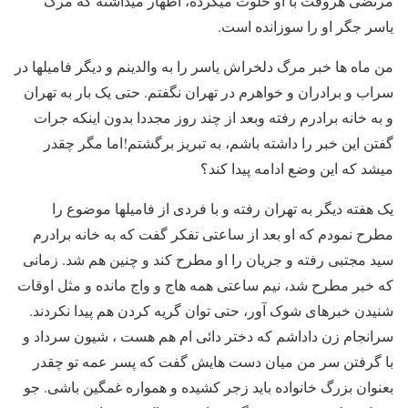
مرتضی هروقت با او خلوت میکرده، اظهار میداشته که مرگ
یاسر جگر او را سوزانده است.
من ماه ها خبر مرگ دلخراش یاسر را به والدینم و دیگر فامیلها در
سراب و برادران و خواهرم در تهران نگفتم. حتی یک بار به تهران
و به خانه برادرم رفته وبعد از چند روز مجددا بدون اینکه جرات
گفتن این خبر را داشته باشم، به تبریز برگشتم!اما مگر چقدر
میشد که این وضع ادامه پیدا کند؟
یک هفته دیگر به تهران رفته و با فردی از فامیلها موضوع را
مطرح نمودم که او بعد از ساعتی تفکر گفت که به خانه برادرم
سید مجتبی رفته و جریان را او مطرح کند و چنین هم شد. زمانی
که خبر مطرح شد، نیم ساعتی همه هاج و واج مانده و مثل اوقات
شنیدن خبرهای شوک آور، حتی توان گریه کردن هم پیدا نکردند.
سرانجام زن داداشم که دختر دائی ام هم هست ، شیون سرداد و
با گرفتن سر من میان دست هایش گفت که پسر عمه تو چقدر
بعنوان بزرگ خانواده باید زجر کشیده و همواره غمگین باشی. جو