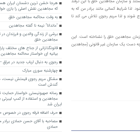
تند و سازمان مجاهدین خلق با این ترفند
 لذا شرایط کسانی مانند برادر من که به
که مجاهدین نقش اصلی را بازی خواه
ج شوند و لذا مریم رجوی تلاش می کند تا
به وقت محاکمه مجاهدین خلق
“ماندانا” نیمه نا گفته مجاهدین
برشی از زندگی والدین و فرزندان در
زمان مجاهدین خلق را نشناخته است. این
مجاهدین خلق
یچه دست یک سازمان غیر قانونی (مجاهدین
قانونگذارانی از جناح های مختلف پارل
بیانیه ای خواستار محاکمه مجاهدین
رجوی به دنبال ارباب جدید در عراق
چهارشنبه سوری مبارک
مشکل مریم رجوی قیمتش نیست، 
گندش است
رسانه صهیونیستی خواستار حمایت تل
مجاهدین و استفاده از کمپ لیبرتی برا
ایران شد
حرف اضافه فرقه رجوی در خصوص ح
مصاحبه با آقای حسن حمادی برادر 
حمادی