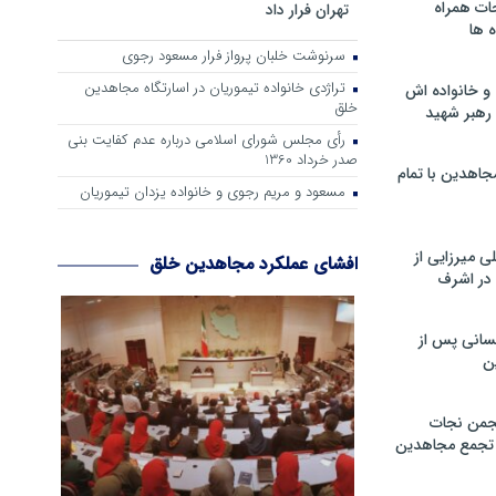
ات همراه
تهران فرار داد
 ها
سرنوشت خلبان پرواز فرار مسعود رجوی
تراژدی خانواده تیموریان در اسارتگاه مجاهدین
و خانواده اش
خلق
رهبر شهید
رأی مجلس شورای اسلامی درباره عدم كفایت بنی
صدر خرداد 1360
جاهدین با تمام
مسعود و مریم رجوی و خانواده یزدان تیموریان
 میرزایی از
افشای عملکرد مجاهدین خلق
در اشرف
سانی پس از
ن
جمن نجات
و تجمع مجاهدین