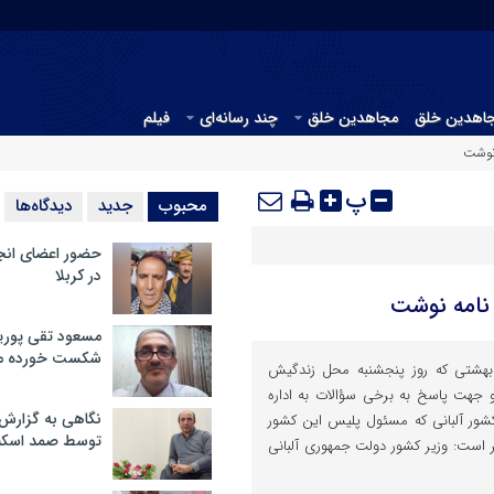
جاهدین خلق
مجاهدین خلق
چند رسانه‌ای
فیلم
 نوشت
پ
محبوب
جدید
دیدگاه‌ها
حضور اعضای انج
در کربلا
 نامه نوشت
مسعود تقی پوریا
شکست خورده م
هشتی که روز پنجشنبه محل زندگیش
جهت پاسخ به برخی سؤالات به اداره
نگاهی به گزارش
کشور آلبانی که مسئول پلیس این کشور
توسط صمد اسکن
 است: وزیر کشور دولت جمهوری آلبانی