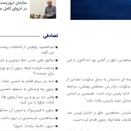
سازمان تروریست
در انزوای کامل 
تصادفی
عبدالحمید رئوفیان از انتخابات ریا
می گوید
ن خلق در آلبانی بود اما اکنون از این
سالروز علنی شدن خط مزدوری و خی
وحشت فزاینده فرقه رجوی از دو ژورنا
برای چیست؟!
که پلیس آلبانی صبح پنجشنبه 14 ژوئیه 2022 بر اساس حکم 6 صفحه ای دادستان به محل سکونت تعدادی از
نامه پدر میثم افشار به انجمن نجات آ
حل سکونت برادر من مصطفی بهشتی، مراجعه
رجوی چه وعده‌ای به مسعود کشمیری 
ه اداره پلیس برده است. همچنین بر اساس
وقتی دزد پر رو و بی حیا (رجوی ها) 
(ملت عراق) را می گیرد
رجوی با فیس‌بوک یا بدون آن محکو
ازمان مجاهدین خلق در اختیار پلیس ضد
مجاهدین، شرم‎ساری در نروژ، باخت در فرانسه
طلاعات غلط فرقه رجوی اقدام کرده است.
ديروز ، اشرف پايدار!…امروز؟