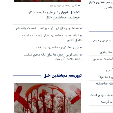
ی مجاهدین خلق
نقدی بر سخنان مریم رجوی
سیاسی
تشکیل شورای غیر ملی مقاومت، تنها
موفقیت مجاهدین خلق
مجاهدین خلق این گونه بودند – قسمت پانزدهم
ترفند جدید مجاهدین خلق برای جذب نیرو در
داخل کشور
ست جمهوری مریم
پس افشاگری مجاهدین چه شد؟
انت رجوی
مجیزگویی رجوی ها برای یک مجرم متقلب،
لیست آلبانیایی
نشانه فلاکت آنهاست
لبانی
تروریسم مجاهدین خلق
داده بود؟!
یقه صاحبخانه
م به نابودی است