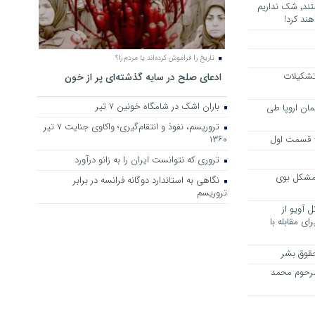
هرجا خشن ترین دشمنان ایران هستند٬ شک نداریم
ند کرد!
تاریخ را فراموش کرده‌اند یا مردم را؟
 تشکیلات
ادعای صلح در سایه گذشته‌ای پر از خون
باران اشک در شامگاه خونین 7 تیر
مان اروپا طی
تروریسم، نفوذ و انتقام‌گیری؛ واکاوی جنایت ۷ تیر
 – قسمت اول
۱۳۶۰
تروری که نتوانست ایران را به زانو درآورد
مشکل بوی
نگاهی به استاندارد دوگانه فرانسه در برابر
تروریسم
 آویو از
ی مقابله با
قوق بشر
مرحوم محمد