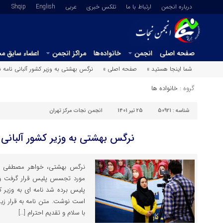
درباره انجمن
ارتباط با ما
تلکس خبری
عربي
English
Shqip
صفحه اصلی
انجمن
خانواده‌ها
مراکز انجمن
اعضاء سابق م
شما اینجا هستید »
صفحه اصلی »
نرگس بهشتی به وزیر کشور آلبانی نامه
گروه :
خانواده ها
شناسه :
50921
25 تیر 1401
انجمن نجات مرکز تهران
نرگس بهشتی به وزیر کشور آلبانی
نرگس بهشتی، خواهر مصطفی ب
مورد تجسس پلیس قرار گرفت و 
پلیس برده شد نامه ای به وزیر 
است نوشت. متن نامه به قرار زیر
با سلام و تقدیم احترام […]