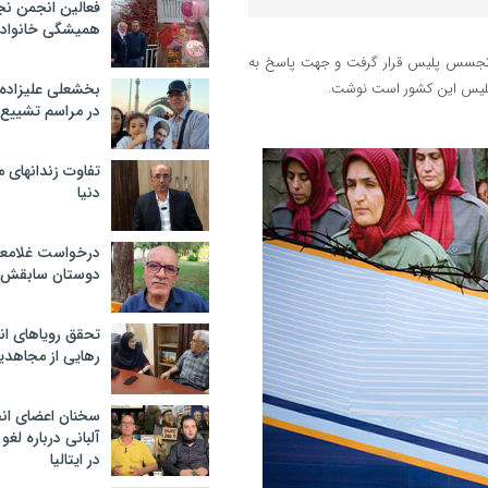
فعالین انجمن نج
همیشگی خانواده
تجسس پلیس قرار گرفت و جهت پاسخ به
ل پلیس این کشور است نوشت.
بخشعلی علیزاده 
در مراسم تشییع 
تفاوت زندانهای م
دنیا
درخواست غلامعلی
دوستان سابقش 
تحقق رویاهای ان
رهایی از مجاهدی
سخنان اعضای ان
آلبانی درباره لغ
در ایتالیا