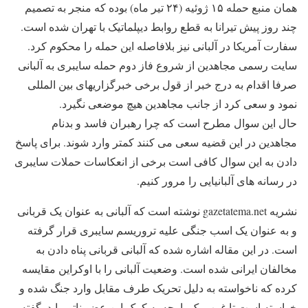
همان منبع حمله ۱۵ ژوئیه (۲۴ تیر ماه) بوده که منجر به تصمیم
چند روز پیش تیرانا به قطع روابط دیپلماتیک با تهران شده است.
سفارت آمریکا در آلبانی نیز بلافاصله این حمله را محکوم کرد.
سایت رسمی مجاهدین از شروع فاز دوم حمله سایبری به آلبانی
صرفا اقدام به درج خبر از قول برخی خبرگزاریهای بین المللی
نمود و سعی کرد از جانب مجاهدین هیچ موضعی نگیرد.
حال این سوال مطرح است که چرا رهبران فاسد و بدنام
مجاهدین در این قضیه سعی می کنند کمتر وارد شوند. برای پاسخ
دادن به این سوال کافی است برخی از انعکاسات حملات سایبری
در رسانه های آلبانیایی را مرور کنیم.
نشریه gazetatema.net نوشته است که آلبانی به عنوان یک قربانی
و به عنوان یک اسب جنگی علیه تروریسم سایبری قرار گرفته
است. در این مقاله اشاره شده که آلبانی قربانی پناه دادن به
مخالفان ایرانی شده است. وضعیت آلبانی را با اوکراین مقایسه
کرده که ناخواسته به دلیل تحریک طرف مقابل وارد جنگ شده و
خواسته است تا غرب یک پارچه به کمک این عضو ناتو بیاید. گفته