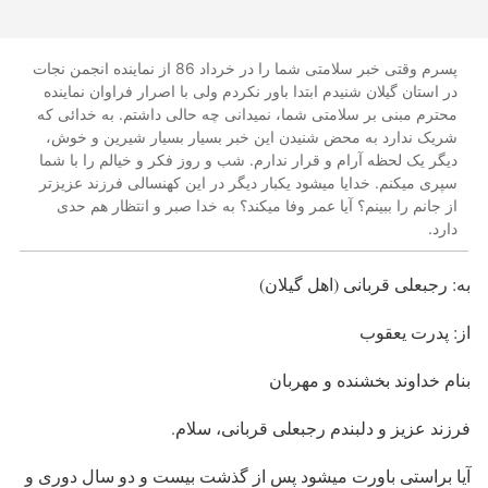
پسرم وقتی خبر سلامتی شما را در خرداد 86 از نماینده انجمن نجات
در استان گیلان شنیدم ابتدا باور نکردم ولی با اصرار فراوان نماینده
محترم مبنی بر سلامتی شما، نمیدانی چه حالی داشتم. به خدائی که
شریک ندارد به محض شنیدن این خبر بسیار بسیار شیرین و خوش،
دیگر یک لحظه آرام و قرار ندارم. شب و روز فکر و خیالم را با شما
سپری میکنم. خدایا میشود یکبار دیگر در این کهنسالی فرزند عزیزتر
از جانم را ببینم؟ آیا عمر وفا میکند؟ به خدا صبر و انتظار هم حدی
دارد.
به: رجبعلی قربانی (اهل گیلان)
از: پدرت یعقوب
بنام خداوند بخشنده و مهربان
فرزند عزیز و دلبندم رجبعلی قربانی، سلام.
آیا براستی باورت میشود پس از گذشت بیست و دو سال دوری و