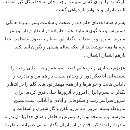
بازگشت را بروی کسی نمیبندد. رجب جان به خدا توکل کن. انشاء
اله به ایران و خانواده بازخواهی گشت.
پسرم همه اعضای خانواده در صحت و سلامت بسر میبرند همگی
دستبوس و دعاگوی شمایند. همه خانواده در انتظار دیدار تو بسر
میبرند. پسرم تو را بخدا بیا. نگذار این انتظار به طول بیانجامد. بخدا
بچه ها همه خوشحالند از اینکه سالم هستی و نگران آنند نکند
بازهم انتظار، انتظار…
عزیزم بسیاری از نوه هایم فقط اسم عمو رجب، دایی رجب را
شنیده اند. آیا دیگر دور از وجدان نیست باز هم من و مادرت و
داداش هایت و خواهرها و از همه مهمتر نوه های گلم را در انتظار
بگذاری. پسرم ایران امروز با آنروزها خیلی فرق کرده. ایران
امروز سراسر رشد و شکوفائی و آبادی و آبادانی است. همین
مازوکله پشته امروز آب، برق، تلفن و گاز شهری و آسفالت و
مدرسه نو و مسجد نو دارد. پسرم به خاطر رضای خدا بیا دل پدر و
مادرت را شاد کن. قدم در این ایران بگذار. ما بی صبرانه منتظرت