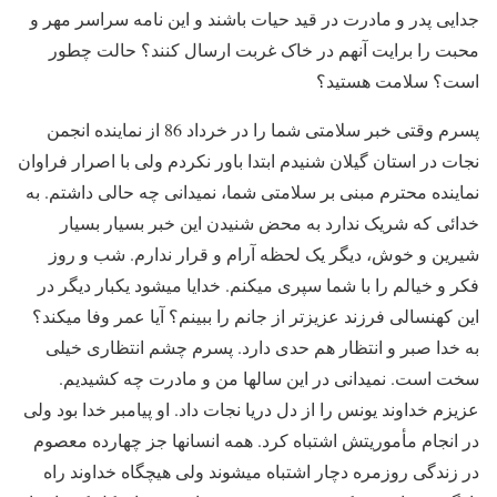
جدایی پدر و مادرت در قید حیات باشند و این نامه سراسر مهر و
محبت را برایت آنهم در خاک غربت ارسال کنند؟ حالت چطور
است؟ سلامت هستید؟
پسرم وقتی خبر سلامتی شما را در خرداد 86 از نماینده انجمن
نجات در استان گیلان شنیدم ابتدا باور نکردم ولی با اصرار فراوان
نماینده محترم مبنی بر سلامتی شما، نمیدانی چه حالی داشتم. به
خدائی که شریک ندارد به محض شنیدن این خبر بسیار بسیار
شیرین و خوش، دیگر یک لحظه آرام و قرار ندارم. شب و روز
فکر و خیالم را با شما سپری میکنم. خدایا میشود یکبار دیگر در
این کهنسالی فرزند عزیزتر از جانم را ببینم؟ آیا عمر وفا میکند؟
به خدا صبر و انتظار هم حدی دارد. پسرم چشم انتظاری خیلی
سخت است. نمیدانی در این سالها من و مادرت چه کشیدیم.
عزیزم خداوند یونس را از دل دریا نجات داد. او پیامبر خدا بود ولی
در انجام مأموریتش اشتباه کرد. همه انسانها جز چهارده معصوم
در زندگی روزمره دچار اشتباه میشوند ولی هیچگاه خداوند راه