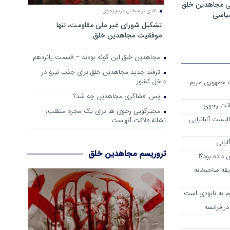
ی مجاهدین خلق
نقدی بر سخنان مریم رجوی
سیاسی
تشکیل شورای غیر ملی مقاومت، تنها
موفقیت مجاهدین خلق
مجاهدین خلق این گونه بودند – قسمت پانزدهم
ترفند جدید مجاهدین خلق برای جذب نیرو در
داخل کشور
ست جمهوری مریم
پس افشاگری مجاهدین چه شد؟
انت رجوی
مجیزگویی رجوی ها برای یک مجرم متقلب،
لیست آلبانیایی
نشانه فلاکت آنهاست
لبانی
تروریسم مجاهدین خلق
داده بود؟!
یقه صاحبخانه
م به نابودی است