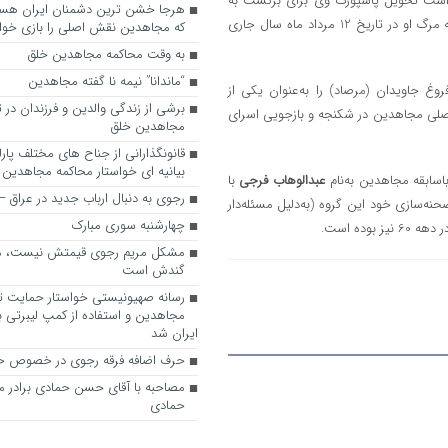
واست تحویل پاسپورت وی برای برگشت به
آمریکا و انجام روند درمانی شد اما این اجازه نیز به وی داده نشد که نهایتاً به مرگ او در تاریخ 12 مرداد ماه سال جاری
که مجاهدین نقش اصلی را بازی خواه
به وقت محاکمه مجاهدین خلق
“ماندانا” نیمه نا گفته مجاهدین
وغ جاویدان (مرصاد) را به‌عنوان یکی از
برشی از زندگی والدین و فرزندان در
اصلی مجاهدین در شکنجه و بازجویی اسرای
مجاهدین خلق
قانونگذارانی از جناح های مختلف پارل
بیانیه ای خواستار محاکمه مجاهدین
عبدالوهاب فرجی
با
رجوی به دنبال ارباب جدید در عراق
نه‌سازی خود این گروه (به‌دلیل مسئله‌دار
چهارشنبه سوری مبارک
ده است.
مشکل مریم رجوی قیمتش نیست، 
گندش است
رسانه صهیونیستی خواستار حمایت تل
مجاهدین و استفاده از کمپ لیبرتی برا
ایران شد
حرف اضافه فرقه رجوی در خصوص ح
مصاحبه با آقای حسن حمادی برادر 
حمادی