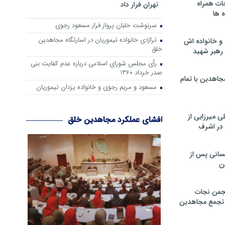
ات همراه
تهران فرار داد
 ها
سرنوشت خلبان پرواز فرار مسعود رجوی
تراژدی خانواده تیموریان در اسارتگاه مجاهدین
و خانواده اش
خلق
رهبر شهید
رأی مجلس شورای اسلامی درباره عدم كفایت بنی
صدر خرداد 1360
جاهدین با تمام
مسعود و مریم رجوی و خانواده یزدان تیموریان
 میرزایی از
افشای عملکرد مجاهدین خلق
در اشرف
سانی پس از
ن
جمن نجات
و تجمع مجاهدین