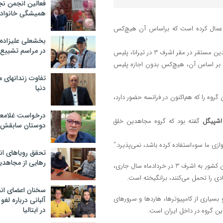
فعالین انجمن نج
همیشگی خانواده
 اعمال کرده است که براساس آن هیچ‌کس
بخشعلی علیزاده 
در مراسم تشییع 
به گزارش خبرنگار سیاسی خبرگزاری تسنیم، در پی فشار بیشتر آلبانی به مجاهدین مستقر در مقر اشرف 3 در تیرانا، پلیس
ه بر اساس آن، هیچ‌کس بدون اجازه پلیس
تفاوت زندانهای م
دنیا
وه را که هم‌اکنون در فرانسه حضور دارد،
درخواست غلامعلی
شپیگل
گفته بود که گروه مجاهدین خلق
دوستان سابقش 
ازی ما سوء‌استفاده کرده باشد، نمی‌پذیرد.”
تحقق رویاهای ان
رهایی از مجاهدی
فشارهای دولت آلبانی به مجاهدین خصوصاً پس از حمله پلیس ضدشورش این کشور به اشرف 3 در خردادماه سال جاری،
ادی را تحمل می‌کنند، برانگیخته است.
سخنان اعضای ان
ه، به محل یگان سایبری مجاهدین در کمپ اشرف 3 رفت و بسیاری از کامپیوترها، هاردها و سرورهای
آلبانی درباره لغ
در ایتالیا
این گروه در داخل ایران است.