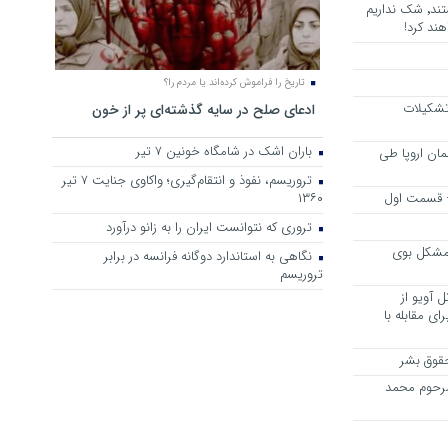
هرجا خشن ترین دشمنان ایران هستند٬ شک نداریم
ند کرد!
تاریخ را فراموش کرده‌اند یا مردم را؟
 تشکیلات
ادعای صلح در سایه گذشته‌ای پر از خون
باران اشک در شامگاه خونین 7 تیر
مان اروپا طی
تروریسم، نفوذ و انتقام‌گیری؛ واکاوی جنایت ۷ تیر
 – قسمت اول
۱۳۶۰
تروری که نتوانست ایران را به زانو درآورد
مشکل بوی
نگاهی به استاندارد دوگانه فرانسه در برابر
تروریسم
 آویو از
ی مقابله با
قوق بشر
مرحوم محمد