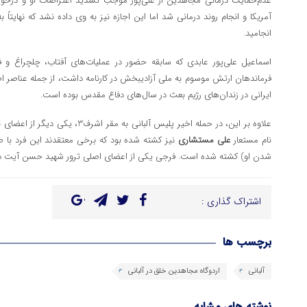
عدم‌حمایت درمانی مجاهدین از علی‌پور موجب تشدید اعتراضات او و درخ
انجامید.
اسماعیل علی‌پور عابدی که سابقه حضور در عملیات‌های آفتاب، چلچراغ و فر
فرماندهان ارتش موسوم به ملی آزادیبخش در کارنامه داشت، از جمله عناصر 
ایرانی در زندان‌های رژیم بعث در سال‌های دفاع مقدس بوده است.
علاوه بر این، در حمله اخیر پلیس آلبانی به مقر اشرف3، یکی دیگر از اعضای باسابقه مجاهدین به‌نام
نام مستعار
علی مستشاری
نیز کشته شده بود که برخی معتقدند این فرد با صح
شدن او) کشته شده است. فرجی یکی از اعضای اصلی ترور شهید حسن آیت در دهه 60 نیز بو
اشتراک گذاری :
برچسب ها
آلبانی
اردوگاه مجاهدین خلق در آلبانی
نوشته های مشابه