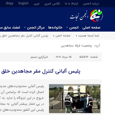
درباره انجمن
ارتباط با ما
تلکس خبری
عربي
English
Shqip
صفحه اصلی
انجمن
خانواده‌ها
مراکز انجمن
اعضاء سابق م
شما اینجا هستید »
صفحه اصلی »
پلیس آلبانی کنترل مقر مجاهدین خلق 
گروه :
وضعیت فرقه مجاهدین
شناسه :
55596
15 مرداد 1402
خبرگزاری تسنیم
پلیس آلبانی کنترل مقر مجاهدین خلق 
پلیس آلبانی محدودیت‌های جدیدی 
اعمال کرده است که براساس آن 
خروج در این اردوگاه را ندارد. ب
پلیس این کشور محدودیت‌های جد