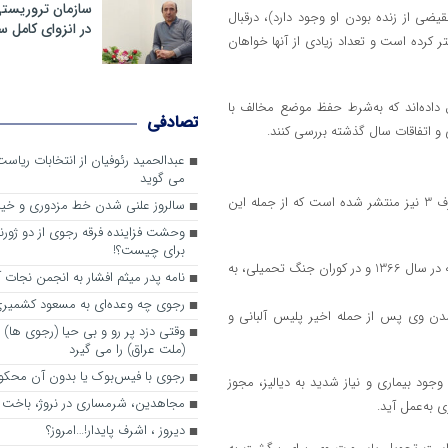
سازمان تروریست
ی از زنده بودن او وجود دارد)، درقبال
در انزوای کامل 
 کرده است و تعداد زیادی از آنها خواهان
ل داده‌اند که به‌شرط حفظ موضع مخالف با
تصادفی
 اتفاقات سال گذشته بررسی کنند.
عبدالحمید رئوفیان از انتخابات ریا
می گوید
طی روزهای گذشته، اخباری از مرگ مشکوک برخی اعضای مجاهدین در اشرف 3 نیز منتشر شده است که از جمله این
سالروز علنی شدن خط مزدوری و خی
وحشت فزاینده فرقه رجوی از دو ژورنا
برای چیست؟!
علی‌پور متولد 1329 لاهیجان، فارغ‌التحصیل رشته مهندسی برق از آمریکا بود که در سال 1366 و در کوران جنگ تحمیلی، به
نامه پدر میثم افشار به انجمن نجات آ
رجوی چه وعده‌ای به مسعود کشمیری 
شدن وی پس از حمله اخیر پلیس آلبانی و
وقتی دزد پر رو و بی حیا (رجوی ها) 
(ملت عراق) را می گیرد
رجوی با فیس‌بوک یا بدون آن محکو
د بیماری و نیاز شدید به دیالیز، مجوز
مجاهدین، شرم‎ساری در نروژ، باخت در فرانسه
ی به‌عمل آید.
ديروز ، اشرف پايدار!…امروز؟