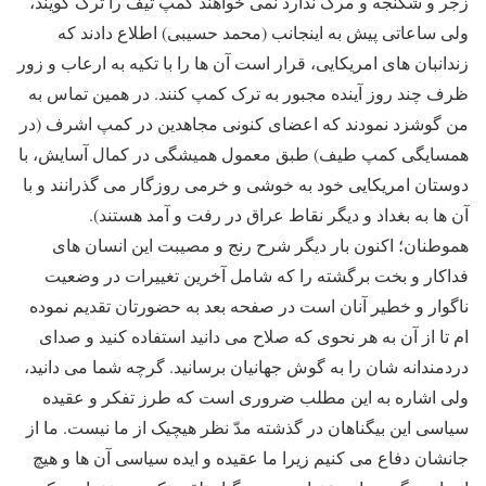
زجر و شکنجه و مرگ ندارد نمی خواهند کمپ تیف را ترک گویند،
ولی ساعاتی پیش به اینجانب (محمد حسیبی) اطلاع دادند که
زندانبان های امریکایی، قرار است آن ها را با تکیه به ارعاب و زور
ظرف چند روز آینده مجبور به ترک کمپ کنند. در همین تماس به
من گوشزد نمودند که اعضای کنونی مجاهدین در کمپ اشرف (در
همسایگی کمپ طیف) طبق معمول همیشگی در کمال آسایش، با
دوستان امریکایی خود به خوشی و خرمی روزگار می گذرانند و با
آن ها به بغداد و دیگر نقاط عراق در رفت و آمد هستند).
هموطنان؛ اکنون بار دیگر شرح رنج و مصیبت این انسان های
فداکار و بخت برگشته را که شامل آخرین تغییرات در وضعیت
ناگوار و خطیر آنان است در صفحه بعد به حضورتان تقدیم نموده
ام تا از آن به هر نحوی که صلاح می دانید استفاده کنید و صدای
دردمندانه شان را به گوش جهانیان برسانید. گرچه شما می دانید،
ولی اشاره به این مطلب ضروری است که طرز تفکر و عقیده
سیاسی این بیگناهان در گذشته مدّ نظر هیچیک از ما نیست. ما از
جانشان دفاع می کنیم زیرا ما عقیده و ایده سیاسی آن ها و هیچ