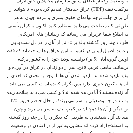
با وضعیت رقتباراعضای سابق سازمان مجاهدین خلق ایران
درکمپ تیف (
TIPF
) عراق خدمتتان تقدیم کرده بودم تا بتوانید از
آن برای جلب توجه نهادهای حقوق بشری و مردم جهان به هر
طریقی که مصلحت می دانید استفاده کنید. اکنون با کمال تأسف
به اطلاع شما عزیزان می رسانم که زندانبان های امریکایی
ظرف چند روز گذشته بالغ بر 80 تن از آنان را در دل شب بدون
رعایت اصول ایمنی در کشور نا امن عراق رها ساخته اند که فقط
اولین گروه آنان (5 تن) توانسته بودند خود را به کشور ترکیه
برسانند، مابقی قریب 8 تن، سر از دو زندان در عراق در آورده و
بقیه ناپدید شده اند. ناپدید شدن آن ها با توجه به نحوی که احدی از
آن ها تاکنون خبری ندارد بس نگران کننده است. کسی نمی داند
آیا زنده هستند؟ آیا دزدیده شده اند؟ و کسی نمی داند چنانچه زنده
باشند در چه وضعیتی به سر می برند! در حال حاضر قریب 120
تن دیگر از آن ها همچنان در کمپ تیف به سر می برند و چون
میدانند آزاد شدنشان به طریقی که دیگران را در چند روز گذشته
به اصطلاح آزاد کرده اند معنایی به غیر از در افتادن در وضعیت