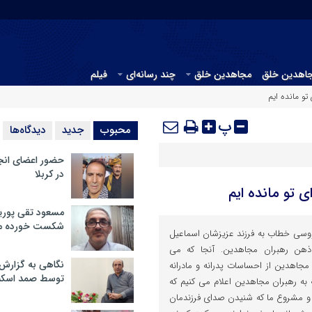
جاهدین خلق
مجاهدین خلق
چند رسانه‌ای
فیلم
 مانده ایم
پ
محبوب
جدید
دیدگاه‌ها
حضور اعضای انج
در کربلا
تو مانده ایم
مسعود تقی پوریا
شکست خورده م
اووسی خطاب به فرزند عزیزشان اسماعیل
ن رهبران مجاهدین. آنجا که می
نگاهی به گزارش
جاهدین از احساسات پدرانه و مادرانه
توسط صمد اسکن
ه به رهبران مجاهدین اعلام می کنیم که
 و مشروع ما که شنیدن صدای فرزندمان