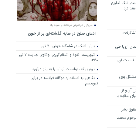
هرجا خشن ترین دشمنان ایران هستند٬ شک نداریم
ند کرد!
تاریخ را فراموش کرده‌اند یا مردم را؟
 تشکیلات
ادعای صلح در سایه گذشته‌ای پر از خون
باران اشک در شامگاه خونین 7 تیر
مان اروپا طی
تروریسم، نفوذ و انتقام‌گیری؛ واکاوی جنایت ۷ تیر
 – قسمت اول
۱۳۶۰
تروری که نتوانست ایران را به زانو درآورد
مشکل بوی
نگاهی به استاندارد دوگانه فرانسه در برابر
تروریسم
 آویو از
ی مقابله با
قوق بشر
مرحوم محمد