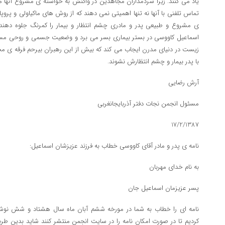
یاد می کنند. زیرا سردمداران مجاهدین در واکنش به خواسته ی مشروع آنها مب
تماس تلفنی با آنها نه تنها اهمیتی نمی دهند که از روش های ماکیاولی و پروپا
ی مشروع و طبیعی پدر و مادری چشم انتظار و بیمار را کمرنگ جلوه دهند.
اسماعیل کاووسی در بستر بیماری بسر می برد و وضعیت جسمی و روحی مساع
زیست در دنیای مدرن ایجاب می کند که بیش از این رهبران بیرحم فرقه ی م
با پدر بیمار و چشم انتظارش نشوند.
آرش رضایی
مسئول انجمن نجات دفتر آذربایجانغربی
17/2/1387
نامه ی پدر و مادر آقای کاووسی خطاب به فرزند عزیزشان اسماعیل:
به نام خدای مهربان
پسر عزیزمان اسماعیل جان
نامه ای را خطاب به شما در مورخه ششم آبان ماه سال هشتاد و شش نوشتیم
کردیم تا در صورت امکان نامه را در سایت انجمن منتشر کنند شاید بدین طریق 