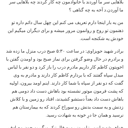
بلاهایی سر ما آوردند با خانوادمون چه کار کردند چه بلاهایی سر
ما آوردن.د آخه به چه گناهی ؟
من یه بار اینجا دارم تعریف می کنم این چهل سال دائم داره تو
ذهنمون تو روح و روانمون مرور میشه و برای دیگران میگیم این
خودش یه شکنجه است.
برادر شهید حویزاوی: در ساعت ۵:۳۰ صبح درب منزل ما زده شد
و برادرم در حال وضو گرفتن برای نماز صبح بود و اومدن گفتن با
اخویتون کاظم کار داریم مادرم درب را باز کرد و دو نفر با لباس
مبدل سپاه گفتند که با بردارم کاظم کار دارند و مادرم به وی
گفت که دو نفر از سپاه با شما کار دارند. اینم اومد بیرون، اولیه
که پشت فرمون موتور نشسته بود باهاش دست داد دومی هم
باهاش دست داد بعداً دستشو کشیدند، افتاد رو زمین و با کلاش
زدنش و یه سمت بدنش رو سوراخ کردند که به بیمارستان هم
نرسید و همان جا درِ خونه به شهادت رسید.
خواهر شهید لویمی: امروز رو به فال نیک میگیریم چون مصادف