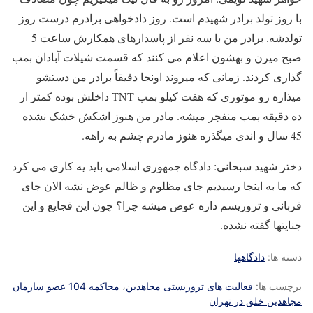
با روز تولد برادر شهیدم است. روز دادخواهی برادرم درست روز
تولدشه. برادر من با سه نفر از پاسدارهای همکارش ساعت 5
صبح میرن و بهشون اعلام می کنند که قسمت شیلات آبادان بمب
گذاری کردند. زمانی که میروند اونجا دقیقاً برادر من دستشو
میذاره رو موتوری که هفت کیلو بمب TNT داخلش بوده کمتر ار
ده دقیقه بمب منفجر میشه. مادر من هنوز اشکش خشک نشده
45 سال و اندی میگذره هنوز مادرم چشم به راهه.
دختر شهید سبحانی: دادگاه جمهوری اسلامی باید یه کاری می کرد
که ما به اینجا رسیدیم جای مظلوم و ظالم عوض نشه الان جای
قربانی و تروریسم داره عوض میشه چرا؟ چون این فجایع و این
جنایتها گفته نشده.
دسته ها:
دادگاهها
برچسب ها:
فعالیت های تروریستی مجاهدین
،
محاکمه 104 عضو سازمان
مجاهدین خلق در تهران