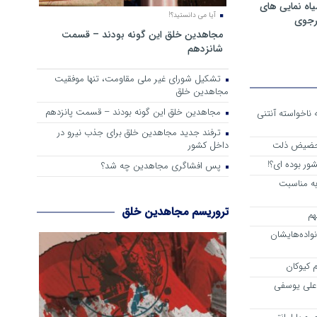
ه نمایی های
آیا می دانستید؟!
رجوی
مجاهدین خلق این گونه بودند – قسمت
شانزدهم
تشکیل شورای غیر ملی مقاومت، تنها موفقیت
مجاهدین خلق
مجاهدین خلق این گونه بودند – قسمت پانزدهم
 از واقعیت حاکم بر اشرف 3 که ناخواسته آنتنی
ترفند جدید مجاهدین خلق برای جذب نیرو در
داخل کشور
 حضیض ذلت
ور بوده ای؟!
پس افشاگری مجاهدین چه شد؟
به مناسبت
تروریسم مجاهدین خلق
هم
اده‌هایشان
 کیوکان
علی یوسفی