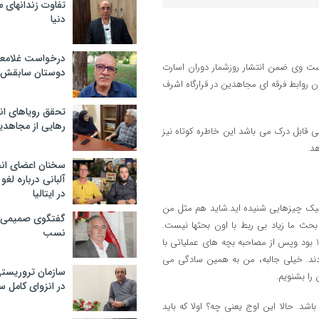
تفاوت زندانهای م
دنیا
درخواست غلامعلی
ست وی ضمن انتشار روزشمار دوران اسارت
دوستان سابقش 
روابط فرقه ای مجاهدین در قرارگاه اشرف
تحقق رویاهای ان
رهایی از مجاهدی
ختی قابل درک می باشد این خاطره کوتاه نیز
د.
سخنان اعضای ان
آلبانی درباره لغ
در ایتالیا
تیک چیزهایی شنیده اید.شاید هم مثل من
گفتگوی صمیمی با
بحث ما زیاد بی ربط با اون بحثها نیست.
نسب
خاطراتی است و شناختی و تحلیلی کوتاه از دوران گذشته خودمان. سال 1380 بود وپس از مصاحبه بچه های عملیاتی با
ودند. خیلی جالبه، من به همین سادگی می
سازمان تروریست
را بشنویم.
در انزوای کامل 
اشد. حالا این اوج یعنی چه؟ اولا که باید