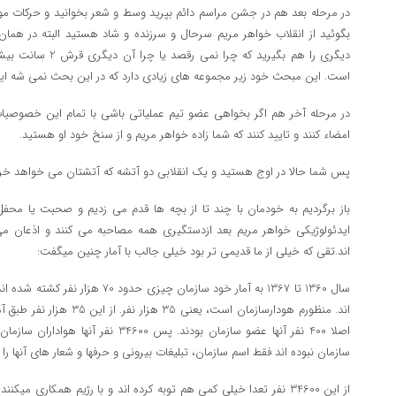
در مرحله بعد هم در جشن مراسم دائم بپرید وسط و شعر بخوانید و حرکات موز
بگوئید از انقلاب خواهر مریم سرحال و سرزنده و شاد هستید البته در همان
دیگری را هم بگیرید که
است. این مبحث خود زیر مجموعه های زیادی دارد که در این بحث نمی شه اینها ر
در مرحله آخر هم اگر بخواهی عضو تیم عملیاتی باشی با تمام این خصوصیات
امضاء کنند و تایید کنند که شما زاده خواهر مریم و از سنخ خود او هستید.
پس شما حالا در اوج هستید و یک انقلابی دو آتشه که آتشتان می خواهد خرمن
باز برگردیم به خودمان با چند تا از بچه ها قدم می زدیم و صحبت یا محف
ایدئولوژیکی خواهر مریم بعد ازدستگیری همه مصاحبه می کنند و اذعان می 
اند.تقی که خیلی از ما قدیمی تر بود خیلی جالب با آمار چنین میگفت:
سال 1360 تا 1367 به آمار خود سازمان چیز
اصلا 400 نفر آنها عضو سازمان بودند. پس 00
سازمان نبوده اند فقط اسم سازمان، تبلیغات بیرونی و حرفها و شعار های آنها را 
از این 34600 نفر تعدا خیلی کمی هم توبه کرده اند و با رژیم همکاری می