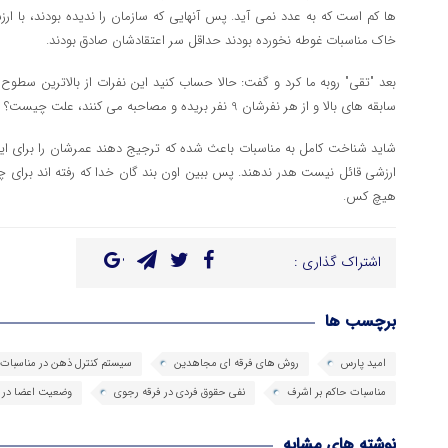
ها کم است که به عدد نمی آید. پس آنهایی که سازمان را ندیده بودند، با ارز
خاک مناسبات غوطه نخورده بودند حداقل سر اعتقادشان صادق بودند.
بعد "تقی" روبه ما کرد و گفت: حالا حساب کنید این نفرات از بالاترین سطوح 
سابقه های بالا و از هر نفرشان 9 نفر بریده و مصاحبه می کنند، علت چیست؟
شاید شناخت کامل به مناسبات باعث شده که ترجیج دهند عمرشان را برای این 
ارزشی قائل نیست هدر ندهند. پس ببین اون بند گان خدا که رفته اند برای چ
هیچ کس.
اشتراک گذاری :
برچسب ها
امید پارس
روش های فرقه ای مجاهدین
سیستم کنترل ذهن در مناسبات
مناسبات حاکم بر اشرف
نفی حقوق فردی در فرقه رجوی
وضعیت اعضا در 
نوشته های مشابه