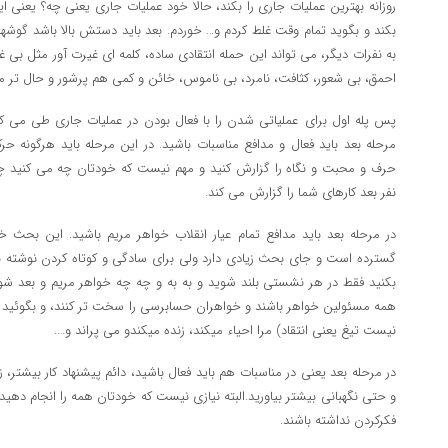
روزانه بهترین عملیات جاری را بکند، حالا خود عملیات جاری یعنی چه؟ یعنی ا
بکند و بگوید تمام وقت غلط کردم و… خوردم. بعد باید دستش بالا باشد گوشه
به نفرات دیگر، می تواند این حمله انتقادی ساده، کلمه ای غیرت آور مثل بی 
احمق، بی شعور، کثافت، نامرد، بی ناموس، خائن و کمی هم پرشور و حال تر مث
پس پله اول برای عملیاتی شدن را با فعال بودن در عملیات جاری طی می کن
مرحله بعد باید فعال و مدافع مناسبات باشید. در این مرحله باید هرگونه حر
حرف و محبت و نگاه را گزارش کنید و مهم نیست که خودتان چه می کنید 
نفر بعد کارهای شما را گزارش می کند.
در مرحله بعد باید مدافع تمام عیار انقلاب خواهر مریم باشید. این بحث خ
گسترده است و جای بحث زیادی دارد ولی برای سادگی و کوتاه کردن نوشته ب
بکنید فقط در هر نشستی بلند شوید و به به و چه چه خواهر مریم و بعد شورا
همه مسئولین خواهر باشند و خواهران حسابرسی را سخت تر کنند، و بگوئید 
نیست تیغ یعنی انتقاد) مرا احیاء میکند، زنده میکندو می پراند و….
در مرحله بعد یعنی در مناسبات هم باید فعال باشید، دائم پیشنهاد کار بیشتر،
و حتی نگهبانی بیشتر بیاورید.البته نیازی نیست که خودتان همه را انجام دهید
فکرکردن نداشته باشند.