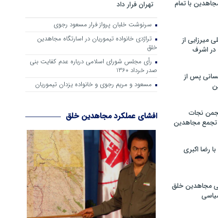
جاهدین با تمام
تهران فرار داد
سرنوشت خلبان پرواز فرار مسعود رجوی
تراژدی خانواده تیموریان در اسارتگاه مجاهدین
 میرزایی از
خلق
در اشرف
رأی مجلس شورای اسلامی درباره عدم كفایت بنی
صدر خرداد 1360
سانی پس از
مسعود و مریم رجوی و خانواده یزدان تیموریان
ن
جمن نجات
افشای عملکرد مجاهدین خلق
و تجمع مجاهدین
 رضا اکبری
ی مجاهدین خلق
سیاسی