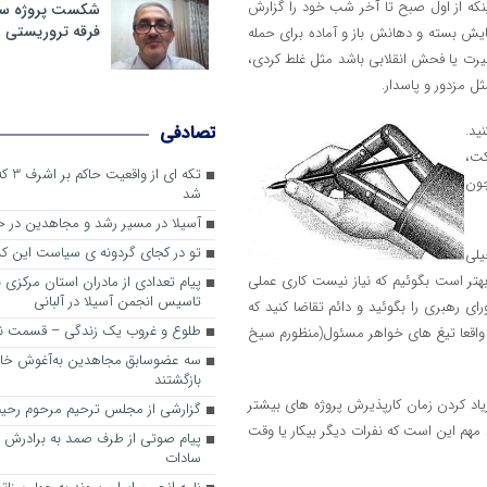
ینکه از اول صبح تا آخر شب خود را گزارش
شکست پروژه سیا
فرقه تروریستی 
ایش بسته و دهانش باز و آماده برای حمله
غیرت یا فحش انقلابی باشد مثل غلط کردی،
ل مزدور و پاسدار.
ید.
تصادفی
کت،
تکه ای
چون
شد
آسیلا در مسیر رشد و مجاهدین در
تو در کجای گردونه ی سیاست این کش
یلی
هتر است بگوئیم که نیاز نیست کاری عملی
پیام تعدادی از مادران استان مرکزی 
تاسیس انجمن آسیلا در آلبانی
ی رهبری را بگوئید و دائم تقاضا کنید که
طلوع و غروب یک زندگی – قسمت ن
واقعا تیغ های خواهر مسئول(منظورم سیخ
سه عضوسابق مجاهدین به‌آغوش خانو
بازگشتند
 زیاد کردن زمان کارپذیرش پروژه های بیشتر
گزارشی از مجلس ترحیم مرحوم رحیم
 مهم این است که نفرات دیگر بیکار یا وقت
پیام صوتی از طرف صمد به برادرش 
سادات