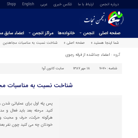
درباره انجمن
ارتباط با ما
تلکس خبری
عربي
English
Shqip
صفحه اصلی
انجمن
خانواده‌ها
مراکز انجمن
اعضاء سابق م
شما اینجا هستید »
صفحه اصلی »
شناخت نسبت به مناسبات مجاهدین
گروه :
اعضاء جداشده از فرقه رجوی
شناسه :
7070
18 مهر 1387
سایت کانون آوا
شناخت نسبت به مناسبات مج
پس پله اول برای عملیاتی شدن را
کنید. مرحله بعد باید فعال و مد
هرگونه حرکت، حرف و محبت و ن
خودتان چه می کنید چون نفر بعد 