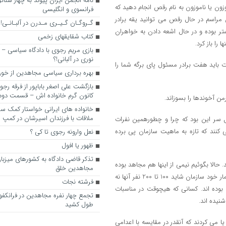
نامه انجمن ایران پیوند به چهار سناتور
ون یا ناموزون به نام رقص انجام دهید که
فرانسوی و انگلیسی
 مراسم در حال رقص می توانید یقه برادر
گـروگـان گـیـری مـدرن در آلبـانـی!
 چرا نمی رقصد یا چرا آن دیگری قرش 2 سانت بیشتر بوده و در حال اشعه دادن به خواهران
کتاب شقایقهای زخمی
ا باز کرد.
بازی مریم رجوی با دادگاه سیاسی – 
نوری در آلبانی!؟
 باید هفت برادر مسئول پای برگه شما را
بهره برداری سیاسی مجاهدین از خون
بازگشت علی اصغر باباپور از فرقه رج
کانون گرم خانواده اش – قسمت دوم
 آخوندها را بسوزاند.
خانواده های ایرانی خواستار کمک سفی
ملاقات با فرزندان اسیرشان در کمپ
ل سر این بود که چرا و چطورهمین نفرات
کنند که تازه به ماهیت سازمان پی برده
نعل وارونه رجوی تا کی ؟
ظهور یا افول
تذکر قاضی دادگاه به کشورهای میزبا
ی حدود 70 هزار نفر کشته شده اند. حالا بگوئیم نیمی از اینها هم مجاهد بوده
مجاهدین خلق
اند. منظورم هودارسازمان است، یعنی 35 هزار نفر. از این 35 هزار نفر طبق آمار خود سازمان شاید 100 تا 200 نفر آنها نه
فرشته نجات
346 نفر آنها هواداران سازمان بوده اند. کسانی که هیچوقت در مناسبات
تجمع چهار نفره مجاهدین در فرانکفو
شنیده اند.
طول کشید
کنند یا می کردند که آنقدر در مقایسه با اعدامی