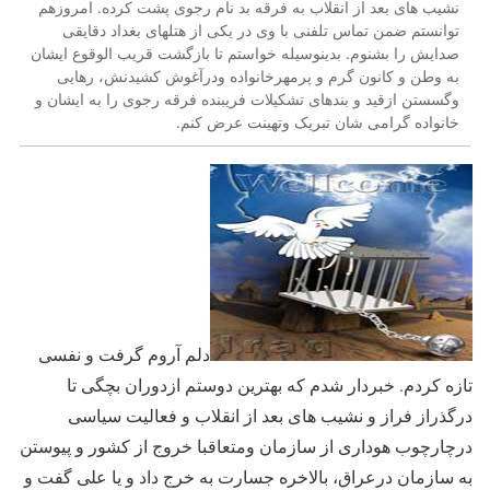
نشیب های بعد از انقلاب به فرقه بد نام رجوی پشت کرده. امروزهم
توانستم ضمن تماس تلفنی با وی در یکی از هتلهای بغداد دقایقی
صدایش را بشنوم. بدینوسیله خواستم تا بازگشت قریب الوقوع ایشان
به وطن و کانون گرم و پرمهرخانواده ودرآغوش کشیدنش، رهایی
وگسستن ازقید و بندهای تشکیلات فریبنده فرقه رجوی را به ایشان و
خانواده گرامی شان تبریک وتهینت عرض کنم.
دلم آروم گرفت و نفسی
تازه کردم. خبردار شدم که بهترین دوستم ازدوران بچگی تا
درگذراز فراز و نشیب های بعد از انقلاب و فعالیت سیاسی
درچارچوب هوداری از سازمان ومتعاقبا خروج از کشور و پیوستن
به سازمان درعراق، بالاخره جسارت به خرج داد و یا علی گفت و