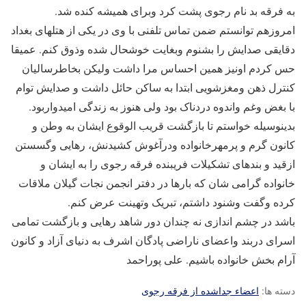
به فرقه بد نام رجوی پشت کرد وبرای همیشه کنده شد.
امروزهم توانستم ضمن تماس تلفنی با وی در یکی از هتلهای بغداد
دقایقی صدایش را بشنوم وبغایت خوشحال شده وذوق کنم. عمیقا
حس کردم اونیز همین احساس مرا داشت ولیکن بخاطرسالیان
کنترل ذهن ومغزشویی ابتدا به ساکن حائل داشت و صدایش توام
با بغض وغم واندوه دردناک بود ولی هنوز به زندگی امیدواربود.
بدینوسیله خواستم تا بازگشت قریب الوقوع ایشان به وطن و
کانون گرم و پرمهرخانواده ودرآغوش کشیدنش، رهایی وگسستن
ازقید و بندهای تشکیلات فریبنده فرقه رجوی را به ایشان و
خانواده گرامی شان که بارها در دفتر انجمن نجات گیلان ملاقات
کرده وگفت وشنود داشتم، تبریک وتهینت عرض کنم.
باشد در چشم اندازی نه چندان دور شاهد رهایی و بازگشت تمامی
اسرای دربند واعضای ناراضی پادگان اشرف به دنیای آزاد و کانون
آرام بخش خانواده باشیم. علی پوراحمد
دسته ها:
اعضاء جداشده از فرقه رجوی