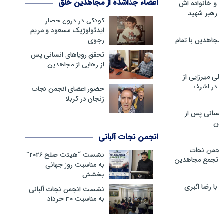
اعضاء جداشده از مجاهدین خلق
و خانواده اش
رهبر شهید
کودکی در درون حصار
ایدئولوژیک مسعود و مریم
جاهدین با تمام
رجوی
تحقق رویاهای انسانی پس
از رهایی از مجاهدین
 میرزایی از
در اشرف
حضور اعضای انجمن نجات
زنجان در کربلا
سانی پس از
ن
انجمن نجات آلبانی
جمن نجات
نشست “هیئت صلح ۲۰۲۶”
و تجمع مجاهدین
به مناسبت روز جهانی
بخشش
 رضا اکبری
نشست انجمن نجات آلبانی
به مناسبت ۳۰ خرداد