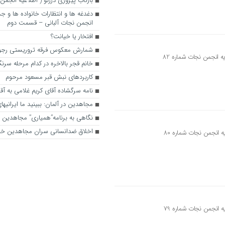
بازتاب پیروزی درژنو ( اطلاعیه انجمن
دغدغه ها و انتظارات خانواده ها و جد
انجمن نجات آلبانی – قسمت دوم
افتخار یا خیانت؟
شمارش معکوس فرقه تروریستی رجوی 
خانم قجر بالاخره در کدام مرحله سرنگو
کاربردهای نبش قبر مسعود مرحوم
نامه سرگشاده آقای کریم غلامی به آقا
مجاهدین در آلمان: ببینید ما ایرانی
نگاهی به برنامه”همیاری” مجاهدین
اخلاق ضدانسانی سران مجاهدین خل