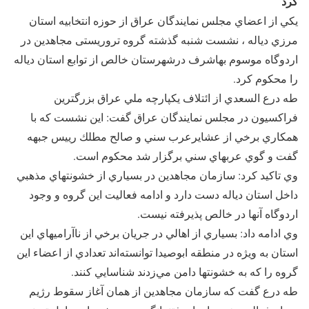
كرد
يكي از اعضاي مجلس نمايندگان عراق از حوزه انتخابيه استان
مرزي دياله ، نشست شنبه گذشته گروه تروریستی مجاهدین در
اردوگاه موسوم بهاشرف درشهرستان خالص از توابع استان دياله
را محكوم كرد.
طه درع السعدي از ائتلاف يكپارچه ملي عراق بزرگترين
فراكسيون در مجلس نمايندگان عراق گفت: اين نشست كه با
همكاري برخي از عشايرعرب سني و صالح مطلك رييس جبهه
گفت و گوي عربهاي سني برگزار شد محكوم است.
وي تاكيد كرد: سازمان مجاهدین در بسياري از خشونتهاي مذهبي
داخل استان دياله دست دارد و ادامه فعاليت اين گروه و وجود
اردوگاه آنها در خالص پذيرفته نيست.
وي ادامه داد: بسياري از اهالي در جريان برخي از ناآراميهاي اين
استان به ويژه در منطقه ابوصيدا توانسته‌اند تعدادي از اعضاء اين
گروه را كه به خشونتها دامن مي‌زدند شناسايي كنند.
طه درع گفت كه سازمان مجاهدین از همان آغاز سقوط رژيم