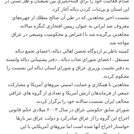
صدام فعاليت خود را براي فتنه‌انگيزي بين شيعيان و اهل تسنن در
اين استان و بي‌ثبات كردن دياله آغاز كرد.
نشست اخير مجاهدین كه در طي آن صالح مطلك از چهره‌هاي
معروف ضد ايراني به عنوان رييس افتخاري كنگره سالانه
مجاهدین برگزيده شد با اعتراض و محكوميت وسيعي در عراق
مواجه شد.
كميته ناظر بر اردوگاه تحصن اهالي دياله، اعضاي تجمع دياله
مستقل ، اعضاي شوراي نجات دياله ، دفتر پشتيباني دياله وابسته
به دفتر نخست وزيري عراق و شوراي استان دياله اين نشست را
محكوم كردند.
مجاهدین با همكاري و حمايت امنيتي نيروهاي آمريكا و مشاركت
جمعي از فرماندهان ارتش آمريكا و تعدادي از گروه ‌هاي عراقي
مخالف ایران نشست سالانه خود را برگزار كردند.
شوراي سابق حكومتي عراق در سال ‪ ۲۰۰۳‬ميلادي حكم قانوني
اخراج این گروه را از عراق صادركرد و دولت عراق نيز بارها
خواستار اخراج آنها شده ‌است اما نيروهاي آمريكايي با اين