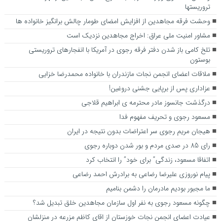
تروریستها
وحشت فرقه مجاهدین از افزایش امضای طومار چالش برانگیز خانواده ها
مشاور امنیت ملی عراق: اخراج مجاهدین نزدیک است
تلخ کامی باز شدن دفتر فرقه رجوی در آمریکا با انفجارهای تروریستی
بوستون
ملاقات اعضای انجمن نجات مازندران با خانواده محمدرضا خزایی
عزاداری پس از برپایی جشنی دروغین!
درگذشت جانسوز مادر محترمه ی ابراهیم قلاجی
مسعود رجوی و تحریف مفهوم فدا
هیجان مریم رجوی سر اعتراضات بدون نتیجه در ایران
رای 85 در صدی مردم و بور شدن دوباره رجوی
اتفاقا مسعود، زندگی” برای خود” را انتخاب کرد
پیام نوروزی علیرضا رضاعی به برادرش احمد رضاعی
ما مجبور بودیم مادرمان را دشمن بنامیم
چگونه مسعود رجوی به نفر اول سازمان مجاهدین خلق تبدیل شد؟
عیادت اعضای انجمن نجات خوزستان از اقای کاظم مزرعه در منزلشان