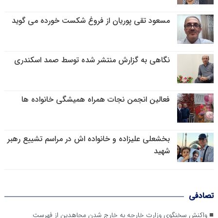
مسعود تقی پوریان از فروغ شکست خورده می گوید
نگاهی به گزارش منتشر شده توسط صمد اسکندری
فعالین انجمن نجات همراه همیشگی خانواده ها
بخشعلی علیزاده و خانواده اش در مراسم تشییع رهبر
شهید
تصادفی
واکنش سخنگوی وزارت خارجه به خارج شدن مجاهدین از فهرست