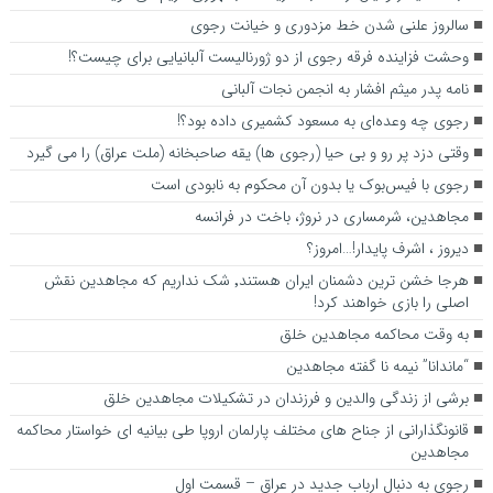
سالروز علنی شدن خط مزدوری و خیانت رجوی
وحشت فزاینده فرقه رجوی از دو ژورنالیست آلبانیایی برای چیست؟!
نامه پدر میثم افشار به انجمن نجات آلبانی
رجوی چه وعده‌ای به مسعود کشمیری داده بود؟!
وقتی دزد پر رو و بی حیا (رجوی ها) یقه صاحبخانه (ملت عراق) را می گیرد
رجوی با فیس‌بوک یا بدون آن محکوم به نابودی است
مجاهدین، شرم‎ساری در نروژ، باخت در فرانسه
ديروز ، اشرف پايدار!…امروز؟
هرجا خشن ترین دشمنان ایران هستند٬ شک نداریم که مجاهدین نقش
اصلی را بازی خواهند کرد!
به وقت محاکمه مجاهدین خلق
“ماندانا” نیمه نا گفته مجاهدین
برشی از زندگی والدین و فرزندان در تشکیلات مجاهدین خلق
قانونگذارانی از جناح های مختلف پارلمان اروپا طی بیانیه ای خواستار محاکمه
مجاهدین
رجوی به دنبال ارباب جدید در عراق – قسمت اول