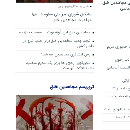
ی مجاهدین خلق
نقدی بر سخنان مریم رجوی
سیاسی
تشکیل شورای غیر ملی مقاومت، تنها
موفقیت مجاهدین خلق
مجاهدین خلق این گونه بودند – قسمت پانزدهم
ترفند جدید مجاهدین خلق برای جذب نیرو در
داخل کشور
ست جمهوری مریم
پس افشاگری مجاهدین چه شد؟
انت رجوی
مجیزگویی رجوی ها برای یک مجرم متقلب،
لیست آلبانیایی
نشانه فلاکت آنهاست
لبانی
تروریسم مجاهدین خلق
داده بود؟!
یقه صاحبخانه
م به نابودی است