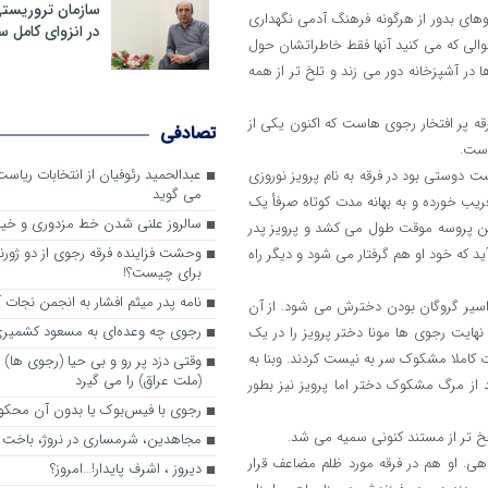
سازمان تروریست
وهای بدور از هرگونه فرهنگ آدمی نگهداری
در انزوای کامل 
سئوالی که می کنید آنها فقط خاطراتشان حول
در آشپزخانه دور می زند و تلخ تر از همه
ه پر افتخار رجوی هاست که اکنون یکی از
تصادفی
است.
عبدالحمید رئوفیان از انتخابات ریا
 دوستی بود در فرقه به نام پرویز نوروزی
می گوید
ریب خورده و به بهانه مدت کوتاه صرفأ یک
سالروز علنی شدن خط مزدوری و خی
ین پروسه موقت طول می کشد و پرویز پدر
وحشت فزاینده فرقه رجوی از دو ژورنا
که خود او هم گرفتار می شود و دیگر راه
برای چیست؟!
نامه پدر میثم افشار به انجمن نجات آ
 اسیر گروگان بودن دخترش می شود. از آن
رجوی چه وعده‌ای به مسعود کشمیری 
هایت رجوی ها مونا دختر پرویز را در یک
کاملا مشکوک سر به نیست کردند. وبنا به
وقتی دزد پر رو و بی حیا (رجوی ها) 
(ملت عراق) را می گیرد
از مرگ مشکوک دختر اما پرویز نیز بطور
رجوی با فیس‌بوک یا بدون آن محکو
لخ تر از مستند کنونی سمیه می شد.
مجاهدین، شرم‎ساری در نروژ، باخت در فرانسه
اهی. او هم در فرقه مورد ظلم مضاعف قرار
ديروز ، اشرف پايدار!…امروز؟