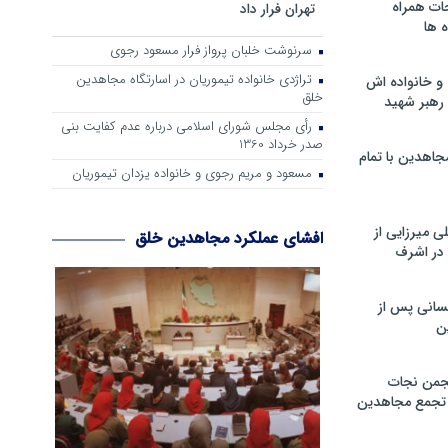
ات همراه
تهران فرار داد
 ها
سرنوشت خلبان پرواز فرار مسعود رجوی
تراژدی خانواده تیموریان در اسارتگاه مجاهدین
و خانواده اش
خلق
رهبر شهید
رأی مجلس شورای اسلامی درباره عدم كفایت بنی
صدر خرداد 1360
جاهدین با تمام
مسعود و مریم رجوی و خانواده یزدان تیموریان
 میرزایی از
افشای عملکرد مجاهدین خلق
در اشرف
سانی پس از
ن
جمن نجات
و تجمع مجاهدین