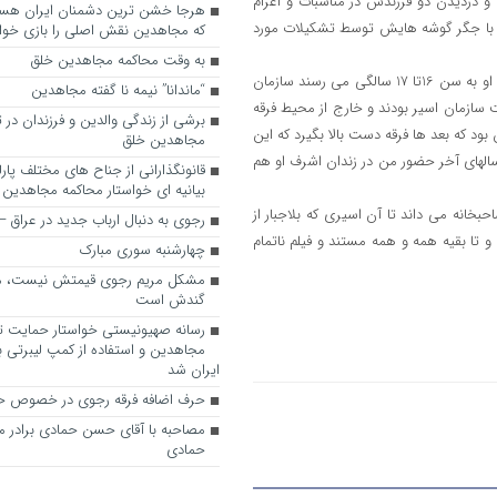
 دزدیدن دو فرزندش در مناسبات و اعزام
نی با جگر گوشه هایش توسط تشکیلات مورد
که مجاهدین نقش اصلی را بازی خواه
به وقت محاکمه مجاهدین خلق
در نهایت بعد از 9 سال اسارت و از هم پاشیدگی کانون خانواده وقتی بچه های او به سن 16تا 17 سالگی می رسند سازمان
“ماندانا” نیمه نا گفته مجاهدین
ست سازمان اسیر بودند و خارج از محیط فرقه
برشی از زندگی والدین و فرزندان در
ن بود که بعد ها فرقه دست بالا بگیرد که این
مجاهدین خلق
ر سالهای آخر حضور من در زندان اشرف او هم
قانونگذارانی از جناح های مختلف پارل
بیانیه ای خواستار محاکمه مجاهدین
خانه می داند تا آن اسیری که بلاجبار از
رجوی به دنبال ارباب جدید در عراق
تا بقیه همه و همه مستند و فیلم ناتمام
چهارشنبه سوری مبارک
مشکل مریم رجوی قیمتش نیست، 
گندش است
رسانه صهیونیستی خواستار حمایت تل
مجاهدین و استفاده از کمپ لیبرتی برا
ایران شد
حرف اضافه فرقه رجوی در خصوص ح
مصاحبه با آقای حسن حمادی برادر 
حمادی