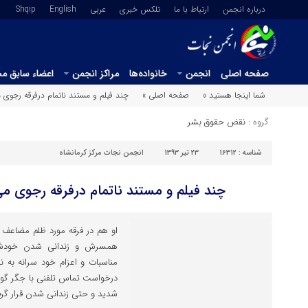
درباره انجمن
ارتباط با ما
تلکس خبری
عربي
English
Shqip
صفحه اصلی
انجمن
خانواده‌ها
مراکز انجمن
اعضاء سابق م
شما اینجا هستید »
صفحه اصلی »
چند فیلم و مستند ناتمام درفرقه رجوی
گروه :
نقض حقوق بشر
شناسه :
16312
23 تیر 1393
انجمن نجات مرکز کرمانشاه
چند فیلم و مستند ناتمام درفرقه رجوی 
او هم در فرقه مورد ظلم مضاعف ق
همسرش و زندانی شدن خودش د
مناسبات و اعزام خود سرانه به ن
درخواست تماس تلفنی با جگر گو
شدید و حتی زندانی شدن قرار گر