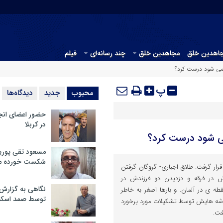
جاهدین خلق
مجاهدین خلق
چند رسانه‌ای
فیلم
 می شود درست کرد؟
پ
محبوب
جدید
دیدگاه‌ها
حضور اعضای انج
در کربلا
می شود درست کرد؟
مسعود تقی پوریا
شکست خورده م
رار گرفت. طلاق اجباری- گروگان گرفتن
ر فرقه و دزدیدن دو فرزندش در
نگاهی به گزارش
قطه ی در آلمان. و بارها اصغر به خاطر
توسط صمد اسکن
شه هایش توسط تشکیلات مورد برخورد
فت.