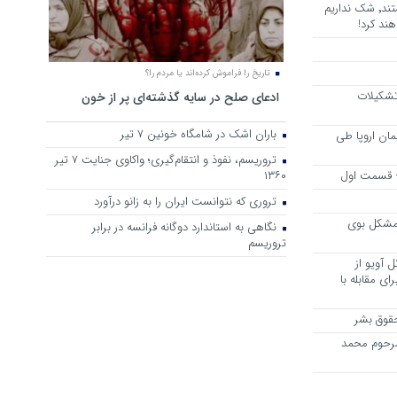
هرجا خشن ترین دشمنان ایران هستند٬ شک نداریم
ند کرد!
تاریخ را فراموش کرده‌اند یا مردم را؟
 تشکیلات
ادعای صلح در سایه گذشته‌ای پر از خون
باران اشک در شامگاه خونین 7 تیر
مان اروپا طی
تروریسم، نفوذ و انتقام‌گیری؛ واکاوی جنایت ۷ تیر
 – قسمت اول
۱۳۶۰
تروری که نتوانست ایران را به زانو درآورد
مشکل بوی
نگاهی به استاندارد دوگانه فرانسه در برابر
تروریسم
 آویو از
ی مقابله با
قوق بشر
مرحوم محمد