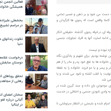
فعالین انجمن نج
همیشگی خانواده
به دست می شود و بر ذهن و ضمیر تمامی
کاملا واقعی است که رجوی ها کارگردان و
بخشعلی علیزاده 
در مراسم تشییع 
ه ای در فرقه رجوی گذشته. حقیقتی انکار
ادامه اسارت آنها به افراد تجاوزات جنسی
تفاوت زندانهای م
دنیا
ه نبوده و نیست.
 نوشته بودیم. برای تفهیم و یادآوری نگاه
درخواست غلامعلی
نواده ها به نفع خود پدر و مادر را از هم
دوستان سابقش 
و پسر و یا دو فرزند خانواده را به نقطه
ر نهایت یا اغلب کشته و نابود می شدند و یا
تحقق رویاهای ان
 می شد.
رهایی از مجاهدی
وی موجودی بای داده و سند گیری شده در
 وادی نابودی جنسی و اخلاقی در خدمت
سخنان اعضای ان
آلبانی درباره لغ
اعزام شده و بایستی در انتظار سرنوشتی نا
در ایتالیا