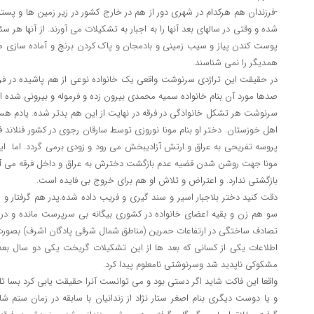
-فرزندان هم هرکدام در شهری دور از هم در خارج کشور در زیر زمین ها و پست
شده و وقتی در سالهای بعد آنها را به اجبار به تشکیلات می آورند. از آنها هر 
پوست کندن پیاز و سیب زمینی و بادمجان و پاک کردن برنج و آماده سازی ها 
همدیگر را نمی شناسند.
در حقیقت این تراژدی سرنوشت واقعی یک خانواده نوعی از هم پاشیده در فرق
صدها مورد آن بنام خانواده سمیه محمدی بیرون زده و فرموله و بیرونی شده 
سرنوشت هر تشکل خانوادگی در فرقه در نهایت از این هم بدتر شده. یادم هست
اهل خوزستان. دختر او بنام مونا نوروزی توسط سارقان رجوی در کشور فنلاند ف
پروسه تفریحی به عراق و ارتش آزادیبخش می رود و زودی برمی گردد. اما ا
مونا جهت روشن شدن قضیه عدم بازگشت دخترش به عراق و داخل فرقه می آید 
بازگشتی ندارد. و اعتراض و تلاش او هم برای خروج بی فایده است.
دقت کنید دختر بلاجبار اسیر و سند گیری و فریب داده شده.پدر هم گرفتار و
سو هم زن و بقیه اعضای خانواده در کشوری بیگانه بی سرپرست مانده و در ن
تصادف ساختگی در ارتفاعات حمرین (مناطق شمال شرقی پادگان اشرف) بصورت 
اطلاعات یکی از کسانی که بعد ها از این تشکیلات گریخت یکی دو سال بعد 
مشکوکی ناپدید شد وسرنوشتی نامعلوم پیدا کرد.
واقعا این فاکت شاید اگر دستی بود و می توانست آنرا حقیقت یابی کرد بسا ت
و یا دوست دیگری بنام اصغر ستار نژاد از زندانیان با سابقه در زمان ستم ش