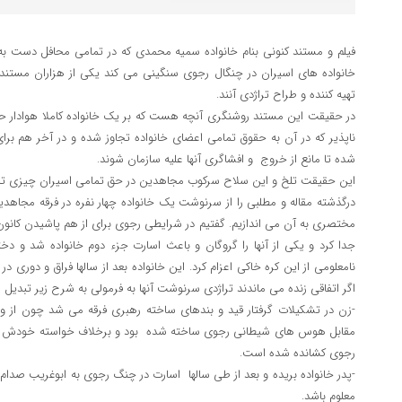
فیلم و مستند کنونی بنام خانواده سمیه محمدی که در تمامی محافل دست 
خانواده های اسیران در چنگال رجوی سنگینی می کند یکی از هزاران مستند 
تهیه کننده و طراح تراژدی آنند.
در حقیقت این مستند روشنگری آنچه هست که بر یک خانواده کاملا هوادار حرف
ناپذیر که در آن به حقوق تمامی اعضای خانواده تجاوز شده و در آخر هم برای 
شده تا مانع از خروج و افشاگری آنها علیه سازمان شوند.
این حقیقت تلخ و این سلاح سرکوب مجاهدین در حق تمامی اسیران چیزی تاز
درگذشته مقاله و مطلبی را از سرنوشت یک خانواده چهار نفره در فرقه مجاهدین
مختصری به آن می اندازیم. گفتیم در شرایطی رجوی برای از هم پاشیدن کانون خا
جدا کرد و یکی از آنها را گروگان و باعث اسارت جزء دوم خانواده شد و دختر 
نامعلومی از این کره خاکی اعزام کرد. این خانواده بعد از سالها فراق و دوری د
اگر اتفاقی زنده می ماندند تراژدی سرنوشت آنها به فرمولی به شرح زیر تبدیل
-زن در تشکیلات گرفتار قید و بندهای ساخته رهبری فرقه می شد چون از 
مقابل هوس های شیطانی رجوی ساخته شده بود و برخلاف خواسته خودش به
رجوی کشانده شده است.
-پدر خانواده بریده و بعد از طی سالها اسارت در چنگ رجوی به ابوغریب صدام 
معلوم باشد.