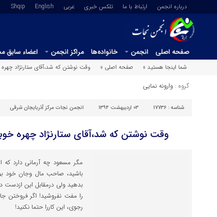
درباره انجمن
ارتباط با ما
تلکس خبری
عربي
English
Shqip
صفحه اصلی
انجمن
خانواده‌ها
مراکز انجمن
اعضاء سابق م
شما اینجا هستید »
صفحه اصلی »
وقت نوشتن که شد،آقای ستارنژاد چهره خ
گروه :
وارونه نمایی
شناسه :
17736
03 اردیبهشت 1394
انجمن نجات مرکز آذربایجان شرقی
وقت نوشتن که شد،آقای ستارنژاد چهره خوبی
مگر مسعود چه آرمانی دارد که ا
باشید، صاحب مال وجان خود بود
بدهید ولی درمقابل این ازدست دا
را مفت نفروشید! اگر فروختن 
رجوی، این کاررا حتما نکنید!