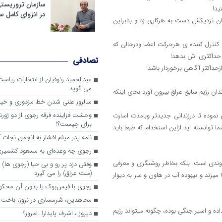
سازمان تروریست
ید!
در انزوای کامل 
ن نزدیکش دست به هرکاری زد و بنابراین
کنترل کننده ی هرحرکت اعضا ودرحالی که
ح حداکثری اش بدهد!
تصادفی
حداکثر آگاهی برخوردار باشد!
عبدالحمید رئوفیان از انتخابات ریا
می گوید
دان رژیم سابق عراق بیرون آورد بجای اینکه
سالروز علنی شدن خط مزدوری و خی
وحشت فزاینده فرقه رجوی از دو ژورنا
 نموده تا درزندانی جدیدتر وبامدت اسارت
برای چیست؟!
ا توانسته اید ازاین استخدام که طبعا باید
نامه پدر میثم افشار به انجمن نجات آ
رجوی چه وعده‌ای به مسعود کشمیری 
وندی است, بلکه بخاطر روشنگری و معرفی
وقتی دزد پر رو و بی حیا (رجوی ها) 
(ملت عراق) را می گیرد
یزند و بیهوده آب در هاون و سر به دیوار
رجوی با فیس‌بوک یا بدون آن محکو
مجاهدین، شرم‎ساری در نروژ، باخت در فرانسه
ه و اسیر جنگی بوده، چگونه میتواند رژیم
ديروز ، اشرف پايدار!…امروز؟