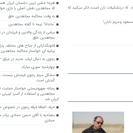
د که درتشکیلات تان است، فکر میکنید که
که مجاهدین نقش اصلی را بازی خواه
به وقت محاکمه مجاهدین خلق
عود ومریم تابان!
“ماندانا” نیمه نا گفته مجاهدین
برشی از زندگی والدین و فرزندان در
مجاهدین خلق
قانونگذارانی از جناح های مختلف پارل
بیانیه ای خواستار محاکمه مجاهدین
رجوی به دنبال ارباب جدید در عراق
چهارشنبه سوری مبارک
مشکل مریم رجوی قیمتش نیست، 
گندش است
رسانه صهیونیستی خواستار حمایت تل
مجاهدین و استفاده از کمپ لیبرتی برا
ایران شد
حرف اضافه فرقه رجوی در خصوص ح
مصاحبه با آقای حسن حمادی برادر 
حمادی