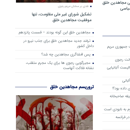
ی مجاهدین خلق
نقدی بر سخنان مریم رجوی
سیاسی
تشکیل شورای غیر ملی مقاومت، تنها
موفقیت مجاهدین خلق
مجاهدین خلق این گونه بودند – قسمت پانزدهم
ترفند جدید مجاهدین خلق برای جذب نیرو در
داخل کشور
ست جمهوری مریم
پس افشاگری مجاهدین چه شد؟
انت رجوی
مجیزگویی رجوی ها برای یک مجرم متقلب،
لیست آلبانیایی
نشانه فلاکت آنهاست
لبانی
تروریسم مجاهدین خلق
داده بود؟!
یقه صاحبخانه
م به نابودی است