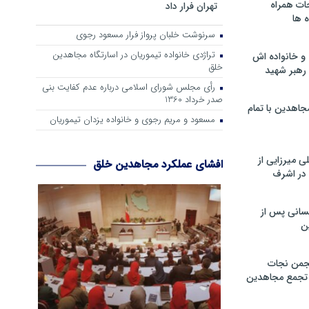
ات همراه
تهران فرار داد
 ها
سرنوشت خلبان پرواز فرار مسعود رجوی
تراژدی خانواده تیموریان در اسارتگاه مجاهدین
و خانواده اش
خلق
رهبر شهید
رأی مجلس شورای اسلامی درباره عدم كفایت بنی
صدر خرداد 1360
جاهدین با تمام
مسعود و مریم رجوی و خانواده یزدان تیموریان
 میرزایی از
افشای عملکرد مجاهدین خلق
در اشرف
سانی پس از
ن
جمن نجات
و تجمع مجاهدین