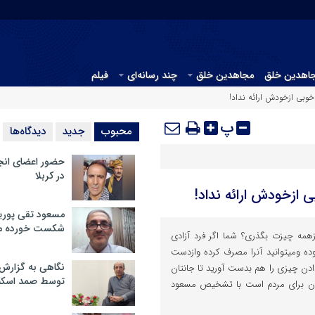
جاهدین خلق
مجاهدین خلق
چند رسانه‌ای
فیلم
وبی ازخودش ارائه نداد!
پ
محبوب
جدید
دیدگاه‌ها
حضور اعضای انج
در کربلا
 ازخودش ارائه نداد!
مسعود تقی پوریا
شکست خورده م
زهمه چیزت بگذری؟ شما اگر فرد آزادی
ه ومیتوانید آنرا مصرف کرده وازدست
نگاهی به گزارش
دن چیزی را هم بدست آورید تا جانتان
توسط صمد اسکن
جان برای مردم است با تشخیص مسعود