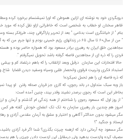
دروبگردی خود به نوشته ای ازاین هموطن که اورا نمیشنسام برخورد کرده ومطال
ظاهر سخنان او خطاب به شخصی است که خاطراتی ازاو نقل کرده که مورد خو
بنام " از خیانتگری است بدنامی " بعد از تحریر پاراگرافی چند، طرزفکر بست
" من از سال60 تا سال 65 در زندانهای رژیم خمینی بودم و تنها جرم 
مجاهدین خلق ایران به رهبری برادر مسعود بود که همواره حاضر بوده و هستم ک
فردی را که ذره ای از مجاهدین فاصله گرفته باشد تحویل نمیگرفتم ".
حالا افتخارات این سازمان درقبل وبعد ازانقلاب را که باهم درتضاد کم و بیشی ق
استبداد فکری وتربیت فرقوی وانحصار طلبی وسیاه وسفید دیدن قضایا شاخ ودم
که ذره فاصله ای را هم تحمل نمیکرده!
باز وبه سبک متداول در باند رجوی، که کاری جز قربان صدقه رفتن او پیدا نم
بخاطر این است که رجوی برصدر نشیند وقدر بیند، چنین آمده است:
" از روز اول که مسعود رجوی را شناختم از همه زندگی ام گذشتم و آرمان و ارز
امروز هم چندین بار رهبری سازمان به تک تک اعضای خودش گفته هر کس م
مگر میشود بدون حداکثر آگاهی و اختیار و عشق به آرمان مقدس آزادی و ره
ایستاد و جنگید "؟
مگر مسعود چه آرمانی دارد که ازهمه چیزت بگذری؟ شما اگر فرد آزادی باشید،
مصرف کرده وازدست بدهید ولی درمقابل این ازدست دادن چیزی را هم بدست آو