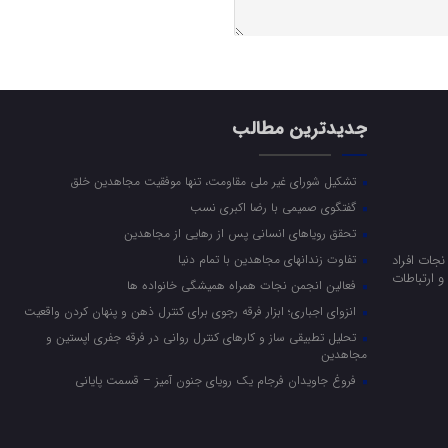
جدیدترین مطالب
تشکیل شورای غیر ملی مقاومت، تنها موفقیت مجاهدین خلق
گفتگوی صمیمی با رضا اکبری نسب
تحقق رویاهای انسانی پس از رهایی از مجاهدین
جات افراد
تفاوت زندانهای مجاهدین با تمام دنیا
 ارتباطات
فعالین انجمن نجات همراه همیشگی خانواده ها
انزوای اجباری؛ ابزار فرقه رجوی برای کنترل ذهن و پنهان کردن واقعیت
تحلیل تطبیقی ساز و کارهای کنترل روانی در فرقه جفری اپستین و
مجاهدین
فروغ جاویدان فرجام یک رویای جنون آمیز – قسمت پایانی