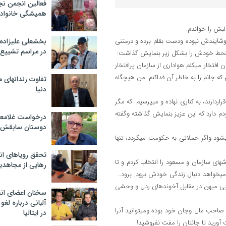
فعالین انجمن نج
همیشگی خانواده
بش را خواندم.
شآیندش نبوده ودست بقلم برده و درمتنی
بخشعلی علیزاده 
در مراسم تشییع 
ه ومنحط خودش را بشکل زیر بنمایش گذاشت:
من که به آن افتخار میکنم هواداری از سازمان پرافتخار
ه جانم را به خاطر آن فداکنم. من هیچگاه
تفاوت زندانهای م
دنیا
راردارند، به کناری نهاده و میپرسیم که مگر
 دارد که این عزیز بنمایش گذاشته وگفته
درخواست غلامعلی
دوستان سابقش 
یشود واگر حملاتی به حکومت میگردد، تنها
تحقق رویاهای ان
شهای سازمان و مسعود را انتخاب کردم و تا
رهایی از مجاهدی
یخواهد دنبال زندگی خودش برود, برود…
ایی میهن در مقابل آخوندهای رذل و وحشی
سخنان اعضای ان
آلبانی درباره لغ
 صاحب مال وجان خود بوده ومیتوانید آنرا
در ایتالیا
رید تا جانتان را مفت نفروشید!