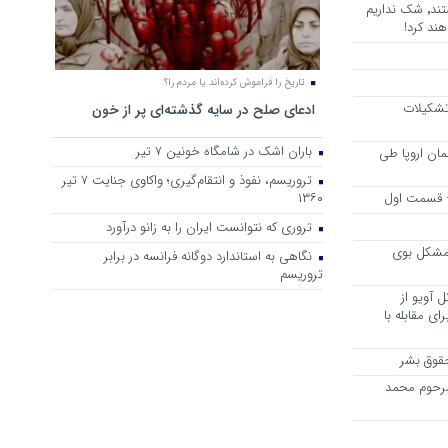
هرجا خشن ترین دشمنان ایران هستند٬ شک نداریم
ند کرد!
تاریخ را فراموش کرده‌اند یا مردم را؟
 تشکیلات
ادعای صلح در سایه گذشته‌ای پر از خون
باران اشک در شامگاه خونین 7 تیر
مان اروپا طی
تروریسم، نفوذ و انتقام‌گیری؛ واکاوی جنایت ۷ تیر
 – قسمت اول
۱۳۶۰
تروری که نتوانست ایران را به زانو درآورد
مشکل بوی
نگاهی به استاندارد دوگانه فرانسه در برابر
تروریسم
 آویو از
ی مقابله با
قوق بشر
مرحوم محمد