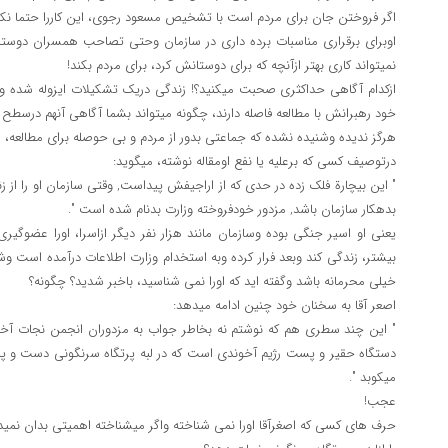
اگر فروختن جان برای مردم است با تشخیص مسعود رجوی، این کاررا حتما نکن
اوبرای برقراری مناسبات برده داری در سازمان وحتی تصاحب همسران دوستا
نمیتواند کاری بهتر ازآنچه که برای دوستانش کرد، برای مردم بکند!
ازکدام آگاهی حداکثری صحبت میکنید؟! زندگی دریک تشکیلات ایزوله شده و 
خود رهبرانش با مطالعه فاصله دارند، چگونه میتواند بشما آگاهی آنهم درسط
هرگز ندیده وشنیده نشده که جماعتی بدور از مردم و بی حوصله برای مطالعه، از
درتوصیف کسی که برعلیه یا نفع اومقاله نوشته، میگوید:
" این بیچارة فلک زده در حدی که از اراجیفش پیداست, وقتی سازمان او را از زن
بدهکار سازمان باشد, مزدور خودفروخته وزارت بدنام شده است ".
یعنی او اسیر جنگی بوده وسازمان مانند هزار نفر دیگر ازاسرا، اورا عضوگیری
بیشتر، زندگی کند وبعد فرار کرده وبه استخدام وزارت اطلاعات درآمده است وشم
خیلی محرمانه باشد وگفته اید که اورا نمی شناسید، باخبر شدید؟ چگونه؟
اصعر آقا به سخنان خود چنین ادامه میدهد:
" این چند سطری هم که نوشتم نه بخاطر جواب به مزدوران انجمن نجات آخ
دستگاه حقیر و پست رژیم آخوندی است که در لبه پرتگاه سرنگونی دست و پا م
میکوبد ".
عجب!
حرف های کسی که اصغرآقا اورا نمی شناخته واگر میشناخته اهمیتی بدان نمیداد