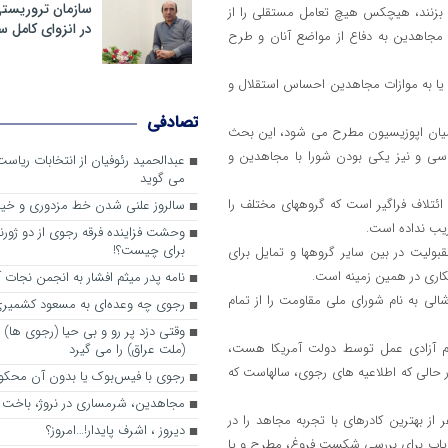
سازمان تروریست
 بزنند، هیچکس هیچ تعامل مستقلی را از
در انزوای کامل 
ن مجاهدین به دفاع از مواضع آنان و طرح
و یا به موازات مجاهدین احساس استقلال و
تصادفی
در میان اپوزیسیون مطرح می شود، این بحث
اسی و نیز یکی بودن شورا با مجاهدین و
عبدالحمید رئوفیان از انتخابات ریا
می گوید
ئتلاف فراگیر است که گروههای مختلف را
سالروز علنی شدن خط مزدوری و خی
ریب نداده است.
وحشت فزاینده فرقه رجوی از دو ژورنا
برای چیست؟!
ولیت در بین سایر گروهها و تمایل برای
لکاری در همین زمینه است.
نامه پدر میثم افشار به انجمن نجات آ
لی به نام شورای ملی مقاومت را از تمام
رجوی چه وعده‌ای به مسعود کشمیری 
وقتی دزد پر رو و بی حیا (رجوی ها) 
بر عدم آزادی عمل توسط دولت آمریکا هست،
(ملت عراق) را می گیرد
 حالی که اطلاعیه های رجوی، سالهاست که
رجوی با فیس‌بوک یا بدون آن محکو
مجاهدین، شرم‎ساری در نروژ، باخت در فرانسه
الگرد تاسیس شورا در سوم مرداد ۱۳۶۸، صدها نفر از بهترین کادرهای با تجربه مجاهد را در
ديروز ، اشرف پايدار!…امروز؟
قت یاب برای بررسی شکست فروغ، مطرح و یا