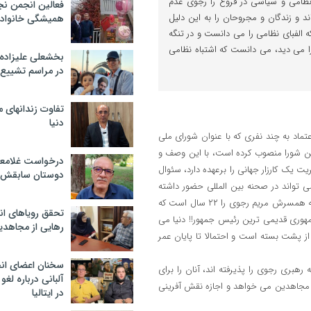
ظامی و سیاسی در فروغ را رجوی عدم
فعالین انجمن نج
د و زندگان و مجروحان را به این دلیل
همیشگی خانواده
الفبای نظامی را می دانست و در تنگه
ا می دید، می دانست که اشتباه نظامی
بخشعلی علیزاده 
در مراسم تشییع 
تفاوت زندانهای م
دنیا
تماد به چند نفری که با عنوان شورای ملی
این شورا منصوب کرده است، با این وصف و
درخواست غلامعلی
 یک کارزار جهانی را برعهده دارد، سئوال
دوستان سابقش 
 تواند در صحنه بین المللی حضور داشته
باشد؟ به نظر می رسد یکی از دست پخت ها مسعود رجوی این بوده است که همسرش مریم رجوی را ۲۲ سال است که
تحقق رویاهای ان
 رجوی با ۲۲ سال سابقه ریاست جمهوری قدیمی ترین رئیس جمهور!! دنیا می
رهایی از مجاهدی
ز پشت بسته است و احتمالا تا پایان عمر
سخنان اعضای ان
بری رجوی را پذیرفته اند، آنان را برای
آلبانی درباره لغ
ی مجاهدین می خواهد و اجازه نقش آفرینی
در ایتالیا