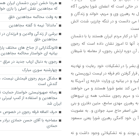
ن در حالی است که اعضای شورا بخوبی آگاه
که مجاهدین نقش اصلی را بازی خواه
به رهبری وی و مریم، خواند و زندگان و
به وقت محاکمه مجاهدین خلق
ا می دانست و در تنگه چارزبر، شدت اتش
“ماندانا” نیمه نا گفته مجاهدین
هست.
برشی از زندگی والدین و فرزندان در
ا در کنار مردم ایران هستند یا با دشمنان
مجاهدین خلق
دم ایران. سابقه حضور رجوی در عراق از ۱۳۶۵ و عملکرد آنها تا امروز نشان داده است که رجوی
قانونگذارانی از جناح های مختلف پارل
ن دوره ارتش رجوی، از معامله با شیطان
بیانیه ای خواستار محاکمه مجاهدین
رجوی به دنبال ارباب جدید در عراق
بشر را در تشکیلات خود رعایت و نهادینه
چهارشنبه سوری مبارک
قرار گرفتن نام فرقه در لیست تروریستی به
مشکل مریم رجوی قیمتش نیست، 
رد و در بیانیه ی وزارت خارجه ی آمریکا به
گندش است
دعا می کند عضو شورا هستند و می خواهند
رسانه صهیونیستی خواستار حمایت تل
است و مریم رجوی منتخب همه ی نیروهای
مجاهدین و استفاده از کمپ لیبرتی برا
ی تشکیل در سال ۶۰ چریک های فدایی به رهبری مهدی سامع، متین دفتری و بنی
ایران شد
 علی اصغر حاج سید جوادی و.. به عضویت
حرف اضافه فرقه رجوی در خصوص ح
هم آ ن خود کامگی رهبری شورا یعنی مسعود
مصاحبه با آقای حسن حمادی برادر 
حمادی
 بودند و نه تشکیلاتی وجود داشت و نه