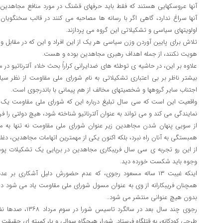
آنها عروسکهایی هستند که فقط باید حرفهای قشنگ در مورد منافع مجاهدین
آنها سراغ ندارد، گاهی اگر با رسانه ها مصاحبه می کنند در قالب سخنگویا
اولویتهای سیاسی و تشکیلاتی این گروه می پردازند.
تلاش برای پایین آوردن وزن سیاسی هر یک از این افراد و این که در مقابل 
هویت نکنند، از جمله اهداف رهبری مجاهدین بوده و هست.
علاوه بر این، در حاشیه ی توطئه های ضدایرانی کراراً بحث خلاء آلترناتیو 
بیشتر ناظر بر بی اعتباری تشکیلاتی به نام شورای ملی مقاومت از نظر سی
اجتناب سایر گروهها و شخصیتهای مخالف از هم پیمانی با باندرجوی است.
واقعیت این است که سی سال تبلیغ درباره این که شورای ملی مقاومت یک ا
نمایندگی می کند و می تواند به عنوان آلترناتیو شناخته شود، هیچ دولتی را ف
از سویی پنهان شدن مجاهدین زیر عنوان شورای ملی مقاومت نه تنها به مقب
همبستگی به آنان راه نبرد، بلکه اکنون یکی از مهمترین اتهامات مجاهدین، دغ
از این رو تجربه ی سی سال فریبکاری مجاهدین در برپایی یک تشکیلات پوشا
وجوه باید شکست خورده دید.
اینکه غیبت ۱۳ ساله مسعود رجوی، که عدم حضورش دلیل آشکاری 
همچنان فریبکارانه از وی به عنوان مسول شورای ملی مقاومت یاد می شود در
بدون هیچ عنوانی منتشر می شود..
رجوی چند سال بعد در س
طرحی کودکانه، به قتلگاه فرستاد. شورا، هیچگاه سوالی و یا، کمیته ای حقی