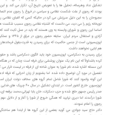
تشکیل نداد وهرساله، تحلیل ها را با تعویض تاریخ آن، تکرار می کند. و ای
بودند که رجوی از علت شکست نظامی و سیاسی در فروغ را رجوی عدم اتصال 
مجروحان را به این دلیل سرزنش می کرد.در حالیکه کسی که الفبای نظامی ر
توپخانه رژیم را می دید، می دانست که اشتباه نظامی رجوی مسبب شکست 
اساسا این رجوی و شورای وابسته به وی هستند که باید در عمل ثابت کنند که آی
آزادی و استقلال مر
اپوزیسیونی است از جنس حاکمیت که برای رسیدن به قدرت،بقول فرماندهان آ
هم ابایی نخواهند داشت.
برای رسیدن به دمکراسی، اپوزیسیون خود باید الگوی دمکراسی باشد و حقوق 
کرده باشداولاً که این نام یک عنوان پوششی برای فرقه است چنان که در هنگام 
این مسئله اشاره شده، نام شورا به عنوان شاخه ای از فرقه در لیست قرار می گی
تفصیل در مورد آن توضیح داده شده. اما بشنویم از زبان احزابی که فرقه ا
این گونه وانمود کنند که شورا شامل تمام گروه های مخالف دولت ایران 
اپوزسیون خارج کشور است. در ابتدا
صدر رئیس جمهور خلع شده و حزب دمکرات، خان بابا تهرانی،محمد برقعه ای،
شورا درآمدند اما دیری نپایید که همگی خروج از شورا را آغاز و از دلایل م
رجوی را اعلام نمودند.
دکتر حاج سید جوادی می گوید بعضی از این گروه ها از ابتدا هم ساختگی