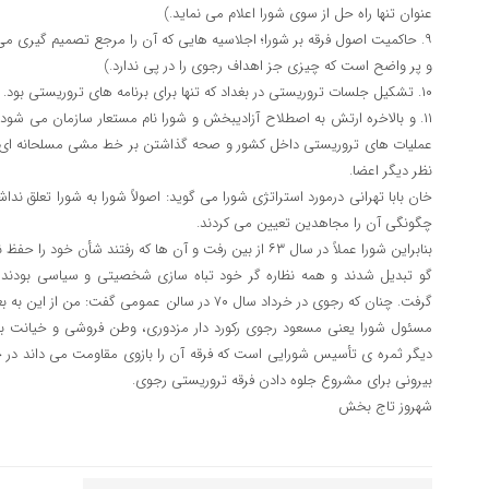
عنوان تنها راه حل از سوی شورا اعلام می نماید.)
۹. حاکمیت اصول فرقه بر شورا؛ اجلاسیه هایی که آن را مرجع تصمیم گیری م
و پر واضح است که چیزی جز اهداف رجوی را در پی ندارد.)
۱۰. تشکیل جلسات تروریستی در بغداد که تنها برای برنامه های تروریستی بود.
۱۱. و بالاخره ارتش به اصطلاح آزادیبخش و شورا نام مستعار سازمان می شود
عملیات های تروریستی داخل کشور و صحه گذاشتن بر خط مشی مسلحانه ای که 
نظر دیگر اعضا.
خان بابا تهرانی درمورد استراتژی شورا می گوید: اصولاً شورا به شورا تعلق ندا
چگونگی آن را مجاهدین تعیین می کردند.
بنابراین شورا عملاً در سال ۶۳ از بین رفت و آن ها که رفتند شأن 
گو تبدیل شدند و همه نظاره گر خود تباه سازی شخصیتی و سیاسی بودند و 
گرفت. چنان که رجوی در خرداد سال ۷۰ در سالن عمومی گف
مسئول شورا یعنی مسعود رجوی رکورد دار مزدوری، وطن فروشی و خیانت به
دیگر ثمره ی تأسیس شورایی است که فرقه آن را بازوی مقاومت می داند د
بیرونی برای مشروع جلوه دادن فرقه تروریستی رجوی.
شهروز تاج بخش