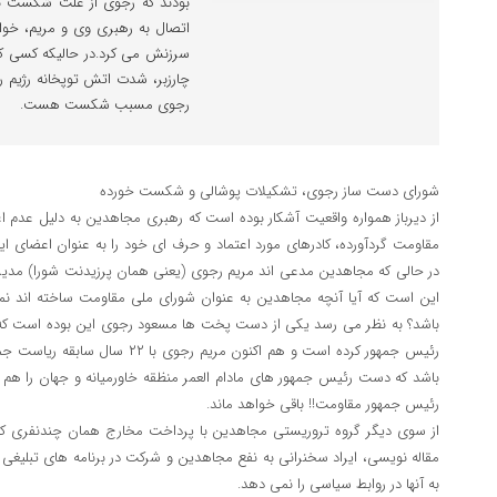
بودند که رجوی از علت شکست ن
اتصال به رهبری وی و مریم، خوان
سرزنش می کرد.در حالیکه کسی که 
چارزبر، شدت اتش توپخانه رژیم ر
رجوی مسبب شکست هست.
شورای دست ساز رجوی، تشکیلات پوشالی و شکست خورده
از دیرباز همواره واقعیت آشکار بوده است که رهبری مجاهدین به دلیل عدم اع
مقاومت گردآورده، کادرهای مورد اعتماد و حرف ای خود را به عنوان اعضای 
در حالی که مجاهدین مدعی اند مریم رجوی (یعنی همان پرزیدنت شورا) مدیریت
این است که آیا آنچه مجاهدین به عنوان شورای ملی مقاومت ساخته اند نمی
رئیس جمهور کرده است و هم اکنون مریم
باشد که دست رئیس جمهور های مادام العمر منظقه خاورمیانه و جهان را هم ا
رئیس جمهور مقاومت!! باقی خواهد ماند.
از سوی دیگر گروه تروریستی مجاهدین با پرداخت مخارج همان چندنفری که ره
مقاله نویسی، ایراد سخنرانی به نفع مجاهدین و شرکت در برنامه های تبلیغ
به آنها در روابط سیاسی را نمی دهد.