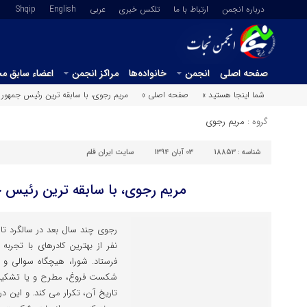
درباره انجمن
ارتباط با ما
تلکس خبری
عربي
English
Shqip
صفحه اصلی
انجمن
خانواده‌ها
مراکز انجمن
اعضاء سابق م
شما اینجا هستید »
صفحه اصلی »
مریم رجوی، با سابقه ترین رئیس جمهور
گروه :
مریم رجوی
شناسه :
18853
03 آبان 1394
سایت ایران قلم
مریم رجوی، با سابقه ترین رئیس 
نفر از بهترین کادرهای با تجربه
فرستاد. شورا، هیچگاه سوالی و 
شکست فروغ، مطرح و یا تشکیل ن
تاریخ آن، تکرار می کند. و این 