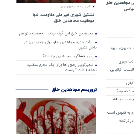
ی مجاهدین خلق
نقدی بر سخنان مریم رجوی
سیاسی
تشکیل شورای غیر ملی مقاومت، تنها
موفقیت مجاهدین خلق
مجاهدین خلق این گونه بودند – قسمت پانزدهم
ترفند جدید مجاهدین خلق برای جذب نیرو در
داخل کشور
ست جمهوری مریم
پس افشاگری مجاهدین چه شد؟
انت رجوی
مجیزگویی رجوی ها برای یک مجرم متقلب،
لیست آلبانیایی
نشانه فلاکت آنهاست
لبانی
تروریسم مجاهدین خلق
داده بود؟!
یقه صاحبخانه
م به نابودی است