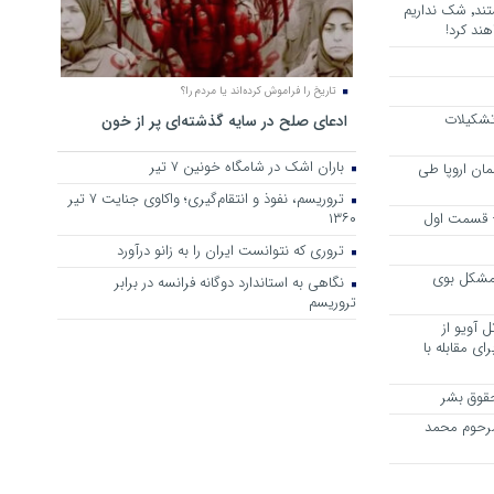
هرجا خشن ترین دشمنان ایران هستند٬ شک نداریم
ند کرد!
تاریخ را فراموش کرده‌اند یا مردم را؟
 تشکیلات
ادعای صلح در سایه گذشته‌ای پر از خون
باران اشک در شامگاه خونین 7 تیر
مان اروپا طی
تروریسم، نفوذ و انتقام‌گیری؛ واکاوی جنایت ۷ تیر
 – قسمت اول
۱۳۶۰
تروری که نتوانست ایران را به زانو درآورد
مشکل بوی
نگاهی به استاندارد دوگانه فرانسه در برابر
تروریسم
 آویو از
ی مقابله با
قوق بشر
مرحوم محمد