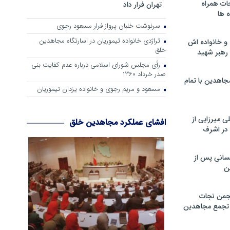
ات همراه
تهران فرار داد
 ها
سرنوشت خلبان پرواز فرار مسعود رجوی
تراژدی خانواده تیموریان در اسارتگاه مجاهدین
و خانواده اش
خلق
رهبر شهید
رأی مجلس شورای اسلامی درباره عدم كفایت بنی
صدر خرداد 1360
جاهدین با تمام
مسعود و مریم رجوی و خانواده یزدان تیموریان
 میرزایی از
افشای عملکرد مجاهدین خلق
در اشرف
سانی پس از
ن
جمن نجات
و تجمع مجاهدین