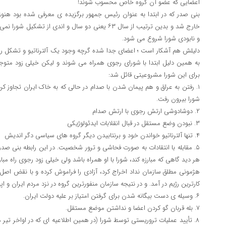
اعضایی که عضو آن گروه خاص محسوب شوند!
بنی صدر که در ابتدا به عنوان رئیس جمهور برگزیده ی معرفی شده بود هنوز 
خارج شد و بدین ترتیب از سال ۶۳ یعنی دو سال و اندی از 
و نابودی شورا شروع می شود.
دلیلش هم آشکار است ؛ اعضای جدا شده گرچه وجود یک آلترناتیو و تشکل را ب
به همین دلیل ابتدا با شورای رجوی همراه می شوند و لیکن خیلی زود متوجه
برای این شورا مشروعیتی قائل شد:
۱. رفتن به عراق و هم پیمان شدن با صدام در حالی که به خاک ایران تجاوز ک
شورا بیرون رفت.
۲. دوشادوشی ارتش رجوی با ارتش صدام
۳. نبودن وضع مستقل در قبال انقلابات ایدئولوژیکی
۴. تنها آلترناتیو خواندن خود و برنتابیدن دیگر گروه های سیاسی دگر اندیش
۵. مقابله با انتقادات به صورت فحاشی و ترور شخصیت. در این رابطه بنی صد
هر دید گاهی که مبارزه کند، شورا با او همراه باشد ولی خیلی زود رجوی راه مبا
هژمونی مطلق سازمان نداد اخراج کرد، آزادی را فراموش کرده و با نقض اص
کارترین رژیم در آمد. و در نتیجه سازمان منفورترین گروه در نزد مردم ایران و
۶. وسیله ی دست بیگانه شدن برای گرفتن امتیاز بر علیه دولت ایران.
۷. بله قربان گو کردن اعضا و نداشتن موضع مستقل.