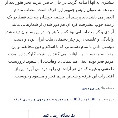
بیشتری به آنها اضافه گردید.در حال حاضر مریم قجر هنوز بعد از
دو دهه به عنوان رئیس جمهور این فرقه است انتصاب مادام
العمر می باشد.باید پرسید آن چشمه جوشان چه شد فقط در یک
زمینه خوب پیشرفت کرد آن هم دور شدن از شعارهائی مانند
آزادی و کرامت انسانی بود که والا هر چه در این سالیان دیده شده
وادادگی و غلطیدن زیر چتر دشمنان ملت ایران بوده و دست
دوستی دادن با تمام دشمنانی که با اسلام و دین مخالفند و این
مدت به مقدسات و…اهانت می کنند این نتیجه کارکرد این مدت
مریم قجر بوده یعنی هم پیمانی با وهابیت، آل سعود، تروریست
داعشی و غیره که دل هر آزاده ای را به درد می آورد. این از
افتخارات این فرقه و شخص مریم قجر و مسعود رجویست.
دسته ها:
مریم رجوی
برچسب ها:
30 خرداد 1360
،
مسعود و مریم رجوی و رهبری فرقه
یک دیدگاه ارسال کنید