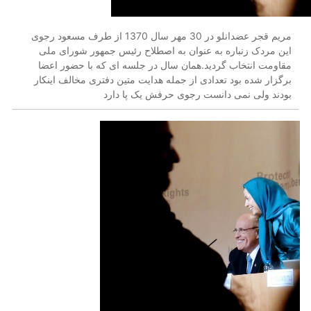
مریم قجر عضدانلو در 30 مهر سال 1370 از طرف مسعود رجوی
این مردک زنباره به عنوان به اصطلاح رئیس جمهور شورای ملی
مقاومت انتخاب گردید.همان سال در جلسه ای که با حضور اعضا
برگزار شده بود تعدادی از جمله هدایت متین دفتری مخالف اینکار
بودند ولی نمی دانست رجوی حرفش یک پا دارد