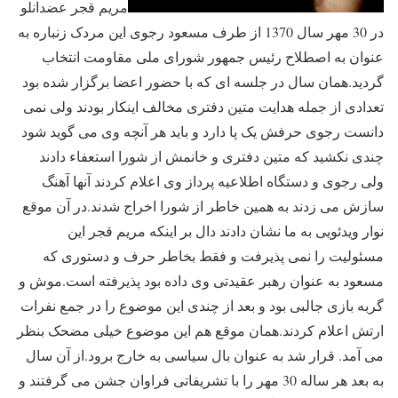
مریم قجر عضدانلو
در 30 مهر سال 1370 از طرف مسعود رجوی این مردک زنباره به
عنوان به اصطلاح رئیس جمهور شورای ملی مقاومت انتخاب
گردید.همان سال در جلسه ای که با حضور اعضا برگزار شده بود
تعدادی از جمله هدایت متین دفتری مخالف اینکار بودند ولی نمی
دانست رجوی حرفش یک پا دارد و باید هر آنچه وی می گوید شود
چندی نکشید که متین دفتری و خانمش از شورا استعفاء دادند
ولی رجوی و دستگاه اطلاعیه پرداز وی اعلام کردند آنها آهنگ
سازش می زدند به همین خاطر از شورا اخراج شدند.در آن موقع
نوار ویدئویی به ما نشان دادند دال بر اینکه مریم قجر این
مسئولیت را نمی پذیرفت و فقط بخاطر حرف و دستوری که
مسعود به عنوان رهبر عقیدتی وی داده بود پذیرفته است.موش و
گربه بازی جالبی بود و بعد از چندی این موضوع را در جمع نفرات
ارتش اعلام کردند.همان موقع هم این موضوع خیلی مضحک بنظر
می آمد. قرار شد به عنوان بال سیاسی به خارج برود.از آن سال
به بعد هر ساله 30 مهر را با تشریفاتی فراوان جشن می گرفتند و