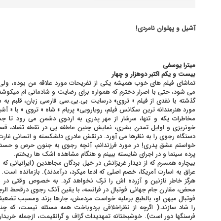
آشیل و پهلوان نامردی!
ميترا يوسفي
بيست و يکم اکتبر دوهزار و چهار
تماشای فیلم های خوب همیشه یکی از تفریحات مورد علاقه من بوده، ولی 
می شود، حتی با اصرار دخترم که همواره برای رضایت و شادمانی ام میکوشد، 
گذشته با نقدی از فیلم « تروی» درسایت بی.بی.سی فارسی زبان، قلبم به
مورد هنرمندانه ترین سکانس فیلم، رویارویی« پریام » شاه « تروی » با « آش
مخاطرات یکه و تنها، سرشار از مهر پدری به اردوی دشمن می رود تا 
خونریزی و اوایل تمدن بشری، نمایش چنین عاطفه یی در نقطه تضاد، ق
دستگاه رجوی را به نظرها می آورد. درنقش مادری دلشکسته و انسانی غارت 
خواستم عشق پدری! در مورد فرزندانم، آنچه رجوی به جنون حرص و حسد، ن
پرده سینما و در اجرای شایسته ببینم و هنگام مشاهده اشک ها ریختم.
بیچاره همسرم که از دیدار غریزانش در خیل بردگان مجاهدین (ایرانیانی که 
عراق به اسارت آمریکا، خصم اصلی که ادعا میکرد، درآمدند). بازمانده است.
محض، مقارن جام جهانی فوتبال در فرانسه، با یقین آنک رجوی درقحط الر
فوتبال میهن او، بالطبع برعلیه خواست مردمش، جارها بزند ومسبب تضعیف ر
را شاد سازند.( اگرچه از نظراخلاقی بردوباخت همه مسئله نیست، که چ
فرسنگها دور است). خوشبختانه تمهدیدات گزاف و گرانقیمت، ازجمله خریدار