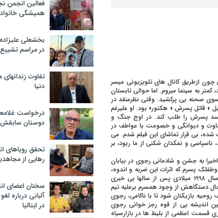
فعالین انجمن نج
همیشگی خانواده
بخشعلی علیزاده 
در مراسم تشییع 
تفاوت زندانهای م
چون ازطریق کانال های تلویزیونی میسر
دنیا
کمتر به سینما میروم. اما حوالی تابستان
 سوی صحنه یی پرکشید. وقتی نظرمنقد در
یل » قاتل پسرش « هکتور» بود. او علیرغم
درخواست غلامعلی
جسد پسرش را طلب کند. در اوج جنگ و
دوستان سابقش 
ساوت و دیوانگی و خصومت با عواطف در
شده، بی قرار تماشای این فیلم شدم. می
اسپاسی و نمکدان شکنی از ما ربود، بر
تحقق رویاهای ان
رهایی از مجاهدی
اخیرا به جشن و شادمانی رجوی در بیابان
 وطفلک پسرم که اثرات این ضربه و اندوه،
هرگز خاطر نازنین و آزرده اش را ترک نخواهد کرد. به خصوص وقتی در سال 1998 میلادی پس از سالها بی خبری
سخنان اعضای ان
جال دستگاهش از وجود همسرم برعلیه تیم
آلبانی درباره لغ
وحیه بازیکنان شود تا با ناکامی، رجوی
نین اندیشه یی از قوه رجز خوانی رجوی
در ایتالیا
ی قسمت اعظمی از بلیط ها در بازارسیاه