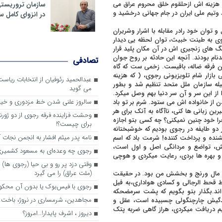
 هزینه اش ازحلقوم خلق محروم عراق می
سازمان تروریست
 وتیم ملی ایران در جام جهانی درخشید و
در انزوای کامل 
توان خود رادر مقابله با اشرار وشریران
جوی به طینت خبیث، توان لحظه یی دیدار
 های زنجیری اش در آن مکان پلید قرار
ام بودند. آنچه این حادثه بر روح جوان
تصادفی
ن فرقه ضاله، باقیست. زخمی ست که گاه
بازار شام تلویزیونی رجوی، ( که هزینه
عبدالحمید رئوفیان از انتخابات ریا
له سازمان ملل متحد تنظیم شد و بطور
می گوید
ز این سر و آن سر دنیا بهم وصل میکرد.
سالروز علنی شدن خط مزدوری و خی
ن از خانواده اش می ستود. شرم بر تو باد
 زبانی ها کنی، ناآگاه به آنک برای هر
وحشت فزاینده فرقه رجوی از دو ژورنا
ا خود چنین نمیکنی؟ چه کسی بتو اجازه
برای چیست؟!
ز دو طایفه در رجوی بودیم که خوشبختانه
نامه پدر میثم افشار به انجمن نجات آ
نده و پرداخت کننده! شرمت باد که اسم
، تواضع و مردانگی اصل و اول است،
رجوی چه وعده‌ای به مسعود کشمیری 
و بهره ها بردی، رعایت میکردی و هوچی
وقتی دزد پر رو و بی حیا (رجوی ها) 
(ملت عراق) را می گیرد
از مال ورنج و بخشش من بود. در حقیقت
ط قحط الرجالی و کسادی هواداری،به فیل
رجوی با فیس‌بوک یا بدون آن محکو
ه اند.بگذار بتو بگویم که پشت سرمضحکه
مجاهدین، شرم‎ساری در نروژ، باخت در فرانسه
زندگیش چارچنگولی چسبیده است، عقل و
م دریافت میکردی، هراز گاهی ضربه پتک
ديروز ، اشرف پايدار!…امروز؟