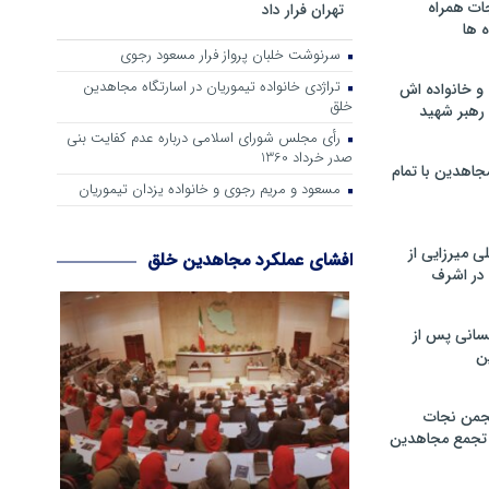
ات همراه
تهران فرار داد
 ها
سرنوشت خلبان پرواز فرار مسعود رجوی
تراژدی خانواده تیموریان در اسارتگاه مجاهدین
و خانواده اش
خلق
رهبر شهید
رأی مجلس شورای اسلامی درباره عدم كفایت بنی
صدر خرداد 1360
جاهدین با تمام
مسعود و مریم رجوی و خانواده یزدان تیموریان
 میرزایی از
افشای عملکرد مجاهدین خلق
در اشرف
سانی پس از
ن
جمن نجات
و تجمع مجاهدین