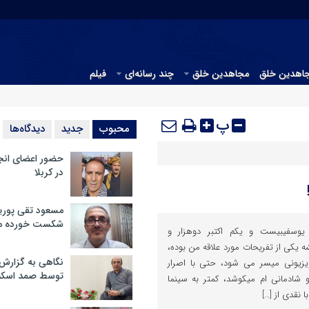
جاهدین خلق
مجاهدین خلق
چند رسانه‌ای
فیلم
پ
محبوب
جدید
دیدگاه‌ها
حضور اعضای انج
در کربلا
مسعود تقی پوریا
شکست خورده م
 يوسفيبيست و يکم اکتبر دوهزار و
یکی از تفریحات مورد علاقه من بوده،
نگاهی به گزارش
یزیونی میسر می شود، حتی با اصرار
توسط صمد اسکن
 شادمانی ام میکوشد، کمتر به سینما
 نقدی از […]