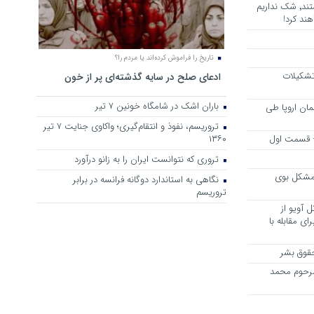
هرجا خشن ترین دشمنان ایران هستند٬ شک نداریم
ند کرد!
تاریخ را فراموش کرده‌اند یا مردم را؟
 تشکیلات
ادعای صلح در سایه گذشته‌ای پر از خون
باران اشک در شامگاه خونین 7 تیر
مان اروپا طی
تروریسم، نفوذ و انتقام‌گیری؛ واکاوی جنایت ۷ تیر
 – قسمت اول
۱۳۶۰
تروری که نتوانست ایران را به زانو درآورد
مشکل بوی
نگاهی به استاندارد دوگانه فرانسه در برابر
تروریسم
 آویو از
ی مقابله با
قوق بشر
مرحوم محمد