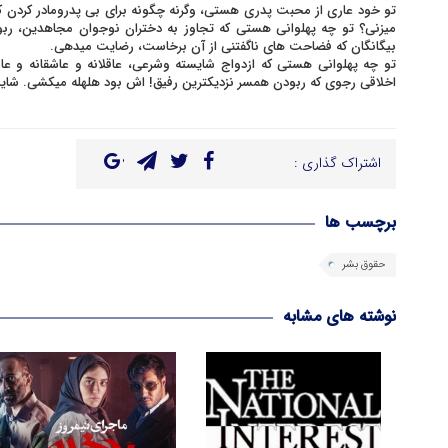
تو خود عاری از محبت پدری هستی، وگرنه چگونه برای بی پدرومادر کردن ک
میزنی؟ تو چه پهلوانی هستی که تجاوز به دختران نوجوان مجاهدین، ربو
بیگانگان که فضاحت های ناگفتنی از آن برخاست، رضایت میدهی.
تو چه پهلوانی هستی که ازدواج شایسته وشرعی، عاقلانه و عاشقانه و عارفا
اخلاقی رجوی که ربودن همسر نزدیکترین رفیق! اش بود هلهله میکشی. شاید ه
اشتراک گذاری :
برچسب ها
حقوق بشر
نوشته های مشابه