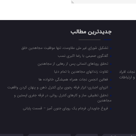
جدیدترین مطالب
تشکیل شورای غیر ملی مقاومت، تنها موفقیت مجاهدین خلق
گفتگوی صمیمی با رضا اکبری نسب
تحقق رویاهای انسانی پس از رهایی از مجاهدین
جات افراد
تفاوت زندانهای مجاهدین با تمام دنیا
 ارتباطات
فعالین انجمن نجات همراه همیشگی خانواده ها
انزوای اجباری؛ ابزار فرقه رجوی برای کنترل ذهن و پنهان کردن واقعیت
تحلیل تطبیقی ساز و کارهای کنترل روانی در فرقه جفری اپستین و
مجاهدین
فروغ جاویدان فرجام یک رویای جنون آمیز – قسمت پایانی