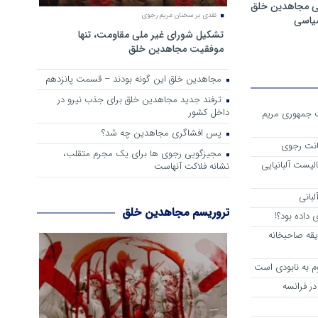
ی مجاهدین خلق
نقدی بر سخنان مریم رجوی
سیاسی
تشکیل شورای غیر ملی مقاومت، تنها
موفقیت مجاهدین خلق
مجاهدین خلق این گونه بودند – قسمت پانزدهم
ترفند جدید مجاهدین خلق برای جذب نیرو در
داخل کشور
ست جمهوری مریم
پس افشاگری مجاهدین چه شد؟
انت رجوی
مجیزگویی رجوی ها برای یک مجرم متقلب،
لیست آلبانیایی
نشانه فلاکت آنهاست
لبانی
تروریسم مجاهدین خلق
داده بود؟!
یقه صاحبخانه
م به نابودی است