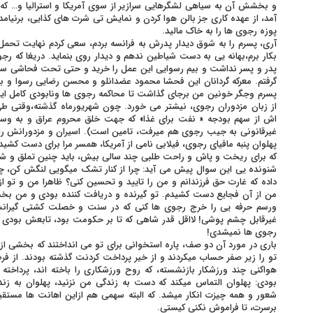
و بخشش آن به سیاهی لشگرهایی سرازیر از سوی آمریکا و استرالیا و… که
آمد، از عهده کاری جز بالن هوا کردن و نمایش تی شرت های کذایی، برنیامد
پوزه رجوی ها را به خاک مالید.
آری، پسرم را به شوق دیدار پدرش به فرانسه بردم، سعی کردم نهایت تحمل و 
بکار برم،بهانه یی به دست شیاطین ندهم و دیدار روی بنماید. دریغا که ر
پدر و پسر نداشت و بیم رسوایی این عمل را خرید و حتی تحت فحاشی سگ
گرفتم. معرکه گردانان این فحشا محمود عضدانلو و محسن رضایی رسوا و بدن
پسرم وجگر خونین من برجای گذاشت تا محاکمه رجوی ها ونابودی کامل ای
از زبان مزدوران رجوی، نیشتر می خورد. چون شهریورماه گذشته،وقتی طی 
اش از سهم بودجه « نفت برای غذا» که جهت خلق محروم عراق و به وسی
غیرقانونی به جیب رجوی هم میرفت، تامین است). اسیران و مزدورانش را ا
پهلوان پنبه مافیای رجوی، فیلابی نامی از آمریکا، همسر مرا برای دست کشید
که برای ریخت و پاش و راحت طلبی چند سالی بیش، باید چنین تملق و شیرین
شنونده یی این سوال پیش می آید: چرا از کنار تشک میگویی لنگش کن، چر
داده که غارت حق فرزندانم و من را تایید و تحسین کنی؟ ظاهرا من و تو ا
من از آن فجایع دست کشیدم. تو گیرنده و دریافت کننده بودی و من بخش
ورسم حرفه یی را خرج رجوی ها کنی که در سنت و خصلت کشتی گيرانش
غیرقابل چشم پوشی! لااقل قدر شاهی که تا بر حکومت بود، تابعش بودی 
رجوی ها نمیشدی!
باری در مورد آن دو صف، پاره استخوانی برای تو می انداختند که بخشی 
تو را زیر صفر حساب میکردند و از خیر پرداخت کردنت گذشته بودند. از فر
هواکنی چند ورزشکار بازنشسته، که روح ورزشکاری را باخته اند، پرداخت
بودی: پهلوان التماس میکند که دست به زندگی من نزنید، پهلوان به 
شعور و همه چیزت انکار میشد. که البته سهمی هم ازاین اهانت ها مستقی
برسرت، تا فراموش نکنی کیستی.