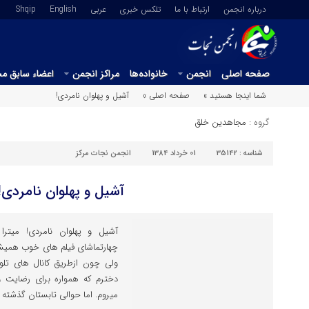
درباره انجمن
ارتباط با ما
تلکس خبری
عربي
English
Shqip
صفحه اصلی
انجمن
خانواده‌ها
مراکز انجمن
اعضاء سابق م
شما اینجا هستید »
صفحه اصلی »
آشیل و پهلوان نامردی!
گروه :
مجاهدین خلق
شناسه :
35142
01 خرداد 1384
انجمن نجات مرکز
آشیل و پهلوان نامردی!
آشیل و پهلوان نامردی! ميترا
چهارتماشای فیلم های خوب همیشه 
ولی چون ازطریق کانال های تلو
دخترم که همواره برای رضایت و
میروم. اما حوالی تابستان گذشته با