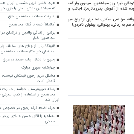
ودکان تیره روز مجاهدین، میمون وار کف
که مجاهدین نقش اصلی را بازی خواه
ده شده از آغوش پدرومادر،نزد اجانب و
به وقت محاکمه مجاهدین خلق
نه مرا نفی میکنی، اما برای ازدواج غیر
“ماندانا” نیمه نا گفته مجاهدین
م به زبانی، پهلوانی، پهلوان نامردی!
برشی از زندگی والدین و فرزندان در
مجاهدین خلق
قانونگذارانی از جناح های مختلف پارل
بیانیه ای خواستار محاکمه مجاهدین
رجوی به دنبال ارباب جدید در عراق
چهارشنبه سوری مبارک
مشکل مریم رجوی قیمتش نیست، 
گندش است
رسانه صهیونیستی خواستار حمایت تل
مجاهدین و استفاده از کمپ لیبرتی برا
ایران شد
حرف اضافه فرقه رجوی در خصوص ح
مصاحبه با آقای حسن حمادی برادر 
حمادی