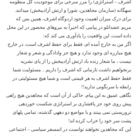
اشرف – استراتژی) را مرز سرخی برای موجودیت کل منظومه
سه‎گانه (سازمان مجاهدین، شورا و ارتش آزادیبخش) می‎دانند.
برای درک میزان اهمیت وجود اردوگاه اشرف، همین بس که
مریم عضدانلو در پیامی که اخیراً به نیروهای محصور در این محل
داده است، این واقعیت را یادآوری می کند که:
اگر من به خارج آمده ام، فقط برای حفظ اشرف است، در خارج
هیچ مبارزه ای وجود ندارد و هیچ جز وادادگی و شعر و شعار
نیست ، ما شعار زنده باد ارتش آزادیبخش را از پای نشریه
برنخواهیم داشت تازمانی که اشرف را داریم…مسئولیت شما
فقط حفظ اشرف به هر قیمتی است و شما هیچ مسئولیتی در
رابطه با سرنگونی ندارید!!
نگاهی عمیق به این پیام، حاکی از آن است که مجاهدین هیچ راهی
پیش روی خود جز پافشاری بر استراتژی شکست خورده‎ی
تروریستی نمی بینند و با مواضع دو دهه‎ی گذشته، تمامی پلهای
پشت سر خود را خراب کرده اند!
این که مجاهدین نخواهند توانست در اتمسفر سیاسی – اجتماعی