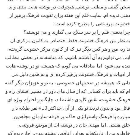
سخن گفتی و مطلب نوشتی. هیچوقت در نوشته هایت تندی و بد
دهنی ندیده ام. سایت قلم این هفته برای تقویت فرهنگ پرهیز از
خشونت، پرسشی را مطرح کرده است:
چرا بعضی قلم را بر سر سلاح می گذارند و می نویسند؟
به نظر من فرهنگ خشونت فقط اختصاص به کانون مرکزی آن
ندارد، من و هر کس دیگر نیز که از کانون مرکز خشونت گریخته
ایم، می توانیم به آن آغشته باشیم، که متاسفانه در بعضی مطالب
دیده می شود. اما صادقانه می گویم که همیشه تو در نوشته هایت
از ادبیات و فرهنگ خشونت پرهیز کرده ای و به همین دلیل می
دانی که همیشه در صحبتهای خصوصی ، به تو و عزیزان دیگر گفته
ام که باید برای کسانی که از سال های دور در مسیر افشای راه و
فرهنگ خشونت، نقش کلیدی داشته اند، جایگاه و احترام ویژه ای
قائل بود و بدون تردید تو یکی از آن، حداکثر 3 ـ 4 نفر طلایه دار
مبارزه با فرهنگ واستراتژی حاکم بر فرقه سازمان مجاهدین
خلق هستی. اما مهدی جان در نوشته ات از موضع فروتنی،
خاطره من از تاریکخانه بغداد را ناقص نوشته بودی. اجازه بده که