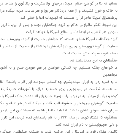
پرطمطراق امریکا عاجز از آن هستند که تهدیدات آنها را خنثی کند.
نمودن هر آتشی، در ابتدا دامان منافع امریکا را خواهد گرفت.
گروه جنگ‎طلب امریکا همان‎ها هستند که خواهان حمایت از گروه تروریستی مجاهدین در عراق می‎باشند.
بسته شود، سرانجامش جنایت است.
جنگ‎طلبان به این می‎اندیشند که:
مجاهدین
ما به ضربه زدن به ایران می‎اندیشیم. چه کسانی می‎توانند ابزار کار ما باشند؟: القاعده و مجاهدین و البته بقایای صدام
اما همانند شکس
کرده و برای از میدان به در بردن رقبا، زمینه جنایت‎های القاعده در خاک امریکا را به‎وجود می‎آورند.
جریان باشد خودی نشان بدهند. لذا باید منتظر باشیم که مجاهدین این بار در
و لابی صهیونیستی به نام ایران تمام کنند.
تاکنون عقلای قوم در امریکا 