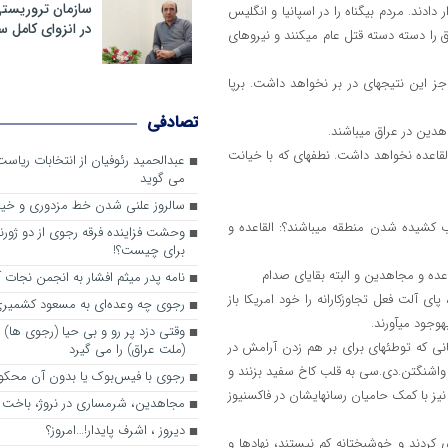
سازمان تروریست
همان‎ها که بنا بر گواهی حکام امریکا، برج‎های وال‎استریت و پنتاگون را هداف قرار دادند. مردم بی‎گناه را در اسپانیا و انگلیس
در انزوای کامل 
به خاک و خون کشیدند و از همه دردناک‎تر هر روز و هر ساعت مردم بی‎گناه عراق را دسته دسته قتل عام می‎کنند و نیروهای
این نتیجۀ تفکر ماکیاولی حاکم بر گروه جنگ‎طلبان بوده و پس از این، ناگزیر جز این نتیجه‎ای در بر نخواهد داشت. برپا
تصادفی
حمایت از گروه تروریستی رجوی نیز آینده‎ای درخشان‎تر از حمایت از صدام و القاعده نخواهد داشت. نطفه‎ای که با خیانت
عبدالحمید رئوفیان از انتخابات ریا
می گوید
سالروز علنی شدن خط مزدوری و خی
ما خواهان جنگ هستیم. چه کسانی خواهان بر هم خوردن صلح و به آشوب کشیده شدن منطقه می‎باشند؟: القاعده و
وحشت فزاینده فرقه رجوی از دو ژورنا
برای چیست؟!
نامه پدر میثم افشار به انجمن نجات آ
ت در زمینه‎چینی برای حمله به عراق، با تمهیدات جنایت‎کارانه، پای آلت فعل تجاوزکارانه را خود امریکا باز
رجوی چه وعده‌ای به مسعود کشمیری 
وقتی دزد پر رو و بی حیا (رجوی ها) 
خاصیت گروه‎های جیره‎خوار ِ خشونت‎طلب اقتضاء می‎کند که در هر نقطه و مکانی که توطئه‎ای برای بر هم زدن آرامش در
(ملت عراق) را می گیرد
 واشنگتن.دی.سی به قلب کاخ سفید بزنند و
رجوی با فیس‌بوک یا بدون آن محکو
همانگونه که کشتار کردها در سال 1991 را به نام پاسداران تمام کردند، این کار را نیز با کمک حامیان رسانه‎ای‎شان در فاکس‎نیوز
مجاهدین، شرم‎ساری در نروژ، باخت در فرانسه
ديروز ، اشرف پايدار!…امروز؟
از این حرکت زشت و خبیثانه جنگ‎طلبان جلوگیری کردند و خوشبختانه کم نیستند، نهادها و