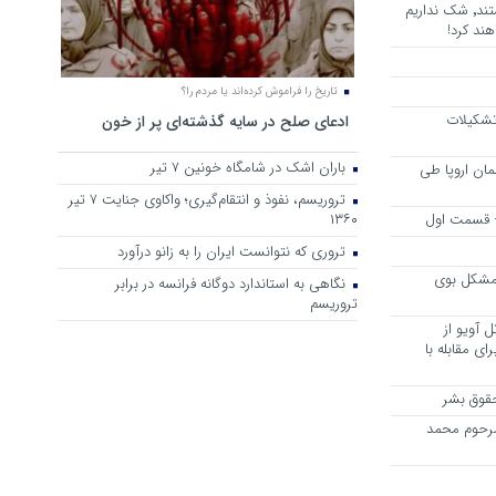
هرجا خشن ترین دشمنان ایران هستند٬ شک نداریم
ند کرد!
تاریخ را فراموش کرده‌اند یا مردم را؟
 تشکیلات
ادعای صلح در سایه گذشته‌ای پر از خون
باران اشک در شامگاه خونین 7 تیر
مان اروپا طی
تروریسم، نفوذ و انتقام‌گیری؛ واکاوی جنایت ۷ تیر
 – قسمت اول
۱۳۶۰
تروری که نتوانست ایران را به زانو درآورد
مشکل بوی
نگاهی به استاندارد دوگانه فرانسه در برابر
تروریسم
 آویو از
ی مقابله با
قوق بشر
مرحوم محمد