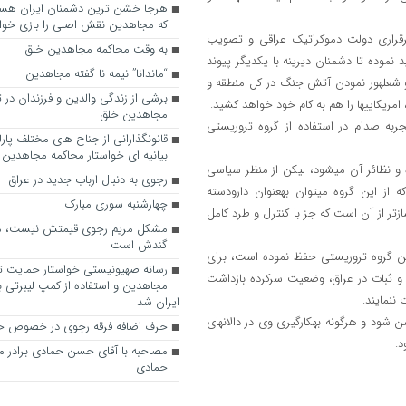
که مجاهدین نقش اصلی را بازی خواه
 شدن پروسه برقراری دولت دموکراتیک عراقی و تصویب
به وقت محاکمه مجاهدین خلق
گ‎طلبان – مجاهدین را تشدید نموده تا دشمنان دیرینه با یکدیگر پیوند
“ماندانا” نیمه نا گفته مجاهدین
برقرار نمایند. قبل از هر چیز آنان مترصد فضایی برای به آتش کشیدن عراق و شعله‎ور نمودن آتش جنگ در کل منطقه و
برشی از زندگی والدین و فرزندان در
مجاهدین خلق
هد داد که چگونه تجربه صدام در استفاده از گروه تروریستی
قانونگذارانی از جناح های مختلف پارل
بیانیه ای خواستار محاکمه مجاهدین
گرچه صرفاً یک رویکرد فریبکارانه و ماکیاولی باعث استفاده ابزاری از این گروه و نظائر آن می‎شود، لیکن از منظر سیاسی
رجوی به دنبال ارباب جدید در عراق
یک حماقت و ساده‎انگاری آشکار خواهد بود که برخی به این بیندیشند که از این گروه می‎توان به‎عنوان دارودسته
چهارشنبه سوری مبارک
را که ظرفیت تروریستی آنها بسا مخرب‎تر و دردسرسازتر از آن است که جز با کنترل و طرد کامل
مشکل مریم رجوی قیمتش نیست، 
گندش است
این گروه تروریستی حفظ نموده است، برای
رسانه صهیونیستی خواستار حمایت تل
زدن صلح و ثبات در عراق، وضعیت سرکرده بازداشت
مجاهدین و استفاده از کمپ لیبرتی برا
ننمایند.
ایران شد
سرنوشت رجوی همچون اوجالان باید در ایران و با نظر و رأی مردم ایران روشن شود و هرگونه به‎کارگیری وی در دالان‎های
حرف اضافه فرقه رجوی در خصوص ح
مصاحبه با آقای حسن حمادی برادر 
حمادی