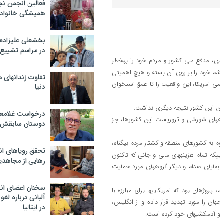
فعالین انجمن نج
همیشگی خانواده
بخشعلی علیزاده 
در مراسم تشییع 
این‎که امریکا با سیاست‎های مداخله‎گرانه‎اش در سایر کشورها، قبل از هر دست‎آوردی، منافع ملی کشور و مردم خود را به‎خطر
جنگ‎طلبان نشسته در پنتاگون چشم خود را بر روی آن بسته و هیچ اهمیتی
تفاوت زندانهای م
کران، متفکران، روزنامه‎نگاران و افکار عمومی امریکا، این واقعیت را تا عمق استخوان
دنیا
درخواست غلامعلی
دخالت‎های امریکا در شیلی، نیکاراگوئه، السالوادور، آرژانتین و… و حمایت از گروه‎های شورشی و تروریست این کشورها، جز
دوستان سابقش 
حمایت امریکا از صدام و تجهیز وی برای بر هم زدن نظم منطقه و حمله و هجوم به کشورهای منطقه و کشتار مردم بی‎گناه‎،
تحقق رویاهای ان
عاقبتی نداشت جز این‎که صدام، تبدیل به بزرگترین دشمن امریکا گردید. تا جایی‎که تمام هزینه‎های مالی و جانی که تاکنون
رهایی از مجاهدی
امریکا در عراق کرده است، به‎خاطر وحشت از تهدیدات صدام بوده و هنوز این بقایای صدام و دیگر گروه‎های مورد حمایت
سخنان اعضای ان
حمایت و بر سر کار آوردن طالبان در افغانستان و گروه القاعده در جهان اسلام، پروژه‎ای بود که امریکایی‎ها برای مبارزه با
آلبانی درباره لغ
جهان را مورد تهدید قرار داده و از انگلیس،
در ایتالیا
ه است.