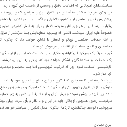
سیاست‎مداران امریکایی که اطلاعات دقیق و وسیعی از ماهیت این گروه دارند.
فرو رفتن هر چه بیشتر جنگ‎طلبان در باتلاق عراق و طولانی
پیش‎نویس قانون اساسی این کشور، تلاش‎های جن
خصوصاً علیه ایران می‎باشند. آتشی که بی‎تردید شعله‎هایش بسا سرکش‎تر از عراق، امریکایی‎ها را هم به کام خود خواهد کشید.
و البته حماقت جنگ‎طلبان زورگو و کم‎عقل را نشان خوا
مجاهدین و نتایج حمایت از القاعده را فراموش کرده‎اند.
آنارشیستی استفاده نمود. چ
آنها مهار شود.
وزارت خارجه امریکا همچنان که تاکنون مواضع قاطع و اصولی خود را علیه 
جلوگیری از توطئه‎های تروریستی این گروه در خاک امریکا و بر هم 
شده این گروه را روشن نموده و بیش از این، از حاشیۀ امن دادن به وی حمایت 
سرپوشیده توسط جنگ‎طلبان، کارنامۀ این‎گونه اعمال ننگین را سیاه‎تر خواهد نمود.
ایران‎ دیدبان