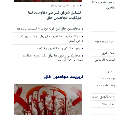
ی مجاهدین خلق
نقدی بر سخنان مریم رجوی
سیاسی
تشکیل شورای غیر ملی مقاومت، تنها
موفقیت مجاهدین خلق
مجاهدین خلق این گونه بودند – قسمت پانزدهم
ترفند جدید مجاهدین خلق برای جذب نیرو در
داخل کشور
ست جمهوری مریم
پس افشاگری مجاهدین چه شد؟
انت رجوی
مجیزگویی رجوی ها برای یک مجرم متقلب،
لیست آلبانیایی
نشانه فلاکت آنهاست
لبانی
تروریسم مجاهدین خلق
داده بود؟!
یقه صاحبخانه
م به نابودی است