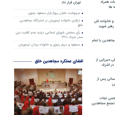
ات همراه
تهران فرار داد
 ها
سرنوشت خلبان پرواز فرار مسعود رجوی
تراژدی خانواده تیموریان در اسارتگاه مجاهدین
و خانواده اش
خلق
رهبر شهید
رأی مجلس شورای اسلامی درباره عدم كفایت بنی
صدر خرداد 1360
جاهدین با تمام
مسعود و مریم رجوی و خانواده یزدان تیموریان
 میرزایی از
افشای عملکرد مجاهدین خلق
در اشرف
سانی پس از
ن
جمن نجات
و تجمع مجاهدین