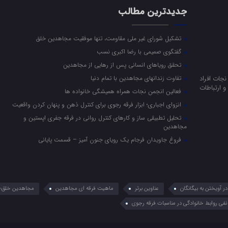
جدیدترین مطالب
تشکیل شورای غیر ملی مقاومت، تنها موفقیت مجاهدین خلق
گفتگوی صمیمی با رضا اکبری نسب
تحقق رویاهای انسانی پس از رهایی از مجاهدین
جات افراد
تفاوت زندانهای مجاهدین با تمام دنیا
 ارتباطات
فعالین انجمن نجات همراه همیشگی خانواده ها
انزوای اجباری؛ ابزار فرقه رجوی برای کنترل ذهن و پنهان کردن واقعیت
تحلیل تطبیقی ساز و کارهای کنترل روانی در فرقه جفری اپستین و
مجاهدین
فروغ جاویدان فرجام یک رویای جنون آمیز – قسمت پایانی
 آویختن به بیگانگان
عناوین برتر
ماهیت فرقه ای مجاهدین
مجاهدین خلق؛ 
نفی روابط خانوادگی در مناسبات فرقه رجوی