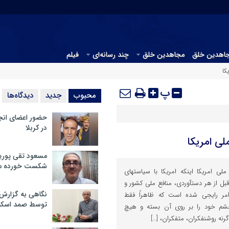
جاهدین خلق
مجاهدین خلق
چند رسانه‌ای
فیلم
کا
پ
محبوب
جدید
دیدگاه‌ها
حضور اعضای انج
در کربلا
ی امریکا
مسعود تقی پوریا
شکست خورده م
تهدیدات مجاهدین برای امنیت ملی امریکا این‎که امریکا با سیاست‎های
مداخله‎گرانه‎اش در سایر کشورها، قبل از هر دست‎آوردی، منافع ملی کشور و
نگاهی به گزارش
 به‎خطر می‎اندازد، امر رایجی شده است که ظاهراً فقط
توسط صمد اسکن
ن چشم خود را بر روی آن بسته و هیچ