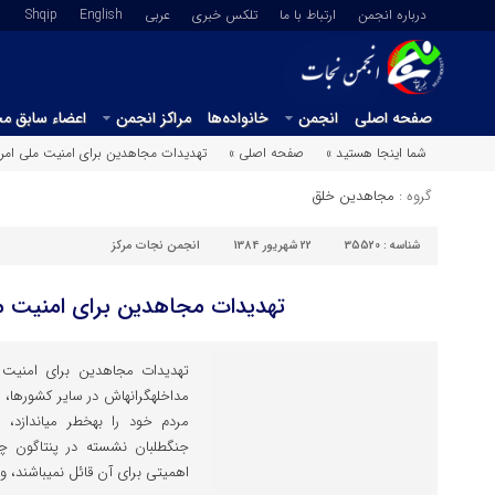
درباره انجمن
ارتباط با ما
تلکس خبری
عربي
English
Shqip
صفحه اصلی
انجمن
خانواده‌ها
مراکز انجمن
اعضاء سابق م
شما اینجا هستید »
صفحه اصلی »
تهدیدات مجاهدین برای امنیت ملی امری
گروه :
مجاهدین خلق
شناسه :
35520
22 شهریور 1384
انجمن نجات مرکز
تهدیدات مجاهدین برای امنیت مل
مردم خود را
جنگ‎طلبان نشسته در پنتاگو
اهمیتی برای آن قائل نمی‎باشند، وگرنه روشنفکران، متفکران، […]