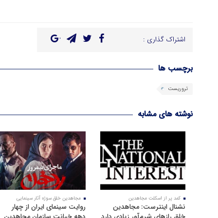
اشتراک گذاری :
برچسب ها
تروریست
نوشته های مشابه
کمد پر از اسکلت مجاهدین
مجاهدین خلق سوژه آثار سینمایی
نشنال اینترست: مجاهدین
روایت سینمای ایران از چهار
خلق رازهای شرم‌آور زیادی دارد
دهه خیانت سازمان مجاهدین