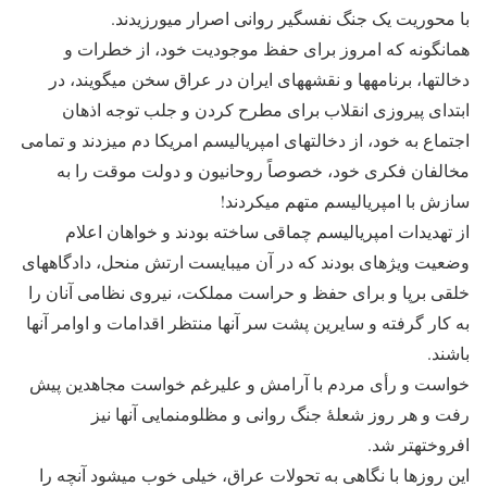
با محوریت یک جنگ نفس‎گیر روانی اصرار می‎ورزیدند.
همانگونه که امروز برای حفظ موجودیت خود، از خطرات و
دخالت‎ها، برنامه‎ها و نقشه‎های ایران در عراق سخن می‎گویند، در
ابتدای پیروزی انقلاب برای مطرح کردن و جلب توجه اذهان
اجتماع به خود، از دخالت‎های امپریالیسم امریکا دم می‎زدند و تمامی
مخالفان فکری خود، خصوصاً روحانیون و دولت موقت را به
سازش با امپریالیسم متهم می‎کردند!
از تهدیدات امپریالیسم چماقی ساخته بودند و خواهان اعلام
وضعیت ویژه‎ای بودند که در آن می‎بایست ارتش منحل، دادگاه‎های
خلقی برپا و برای حفظ و حراست مملکت، نیروی نظامی آنان را
به کار گرفته و سایرین پشت سر آنها منتظر اقدامات و اوامر آنها
باشند.
خواست و رأی مردم با آرامش و علیرغم خواست مجاهدین پیش
رفت و هر روز شعلۀ جنگ روانی و مظلوم‎نمایی آنها نیز
افروخته‎تر شد.
این روزها با نگاهی به تحولات عراق، خیلی خوب می‎شود آنچه را