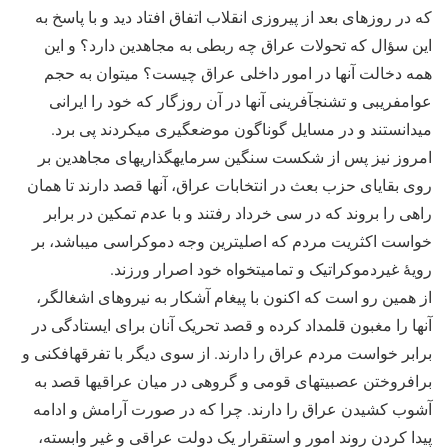
که در روزهای بعد از پیروزی انقلاب اتفاق افتاد دید و با پاسخ به
این سؤال که تحولات عراق چه ربطی به مجاهدین دارد؟ و این
همه دخالت آنها در امور داخلی عراق چیست؟ می‎توان به حجم
عوام‎فریبی و تشنج‎آفرینی آنها در آن روزگار که خود را ایرانی
می‎دانستند و در مسایل گوناگون موضع‎گیری می‎کردند پی برد.
امروز نیز پس از شکست سنگین سرمایه‎گذاری‎های مجاهدین بر
روی بقایای حزب بعث در انتخابات عراق، آنها قصد دارند تا همان
راهی را بروند که در سی خرداد رفتند و با عدم تمکین در برابر
خواست اکثریت مردم که اصلی‎ترین وجه دموکراسی می‎باشد، بر
رویۀ غیردموکراتیک و تمامیت‎خواه خود اصرار ورزند.
از همین رو است که اکنون با پیغام آشکار به نیروهای اشغالگر،
آنها را مغبون قلمداد کرده و قصد تحریک آنان برای ایستادگی در
برابر خواست مردم عراق را دارند. از سوی دیگر با تفرقه‎افکنی و
برافروختن عصبیت‎های قومی و گروهی در میان عراقی‎ها قصد به
آشوب کشیدن عراق را دارند. چرا که در صورت آرامش و ادامه
پیدا کردن روند امور و استقرار یک دولت عراقی و غیر وابسته،