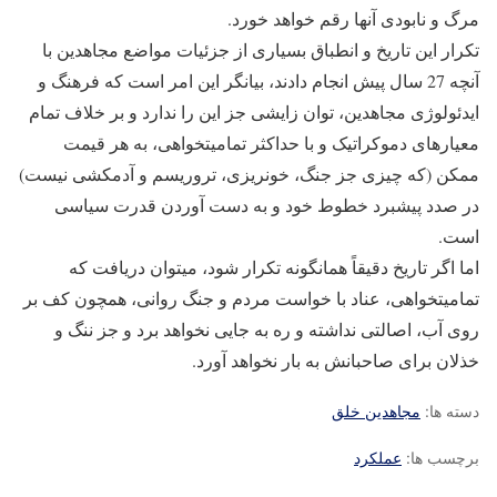
مرگ و نابودی آنها رقم خواهد خورد.
تکرار این تاریخ و انطباق بسیاری از جزئیات مواضع مجاهدین با
آنچه 27 سال پیش انجام دادند، بیانگر این امر است که فرهنگ و
ایدئولوژی مجاهدین، توان زایشی جز این را ندارد و بر خلاف تمام
معیارهای دموکراتیک و با حداکثر تمامیت‎خواهی، به هر قیمت
ممکن (که چیزی جز جنگ، خون‎ریزی، تروریسم و آدم‎کشی نیست)
در صدد پیش‎برد خطوط خود و به دست آوردن قدرت سیاسی
است.
اما اگر تاریخ دقیقاً همانگونه تکرار شود، می‎توان دریافت که
تمامیت‎خواهی، عناد با خواست مردم و جنگ روانی، همچون کف بر
روی آب، اصالتی نداشته و ره به جایی نخواهد برد و جز ننگ و
خذلان برای صاحبانش به بار نخواهد آورد.
دسته ها:
مجاهدین خلق
برچسب ها:
عملکرد