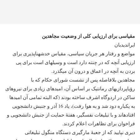
مقیاسی برای ارزیابی کلی از وضعیت مجاهدین
ایران‎دیدبان
مواضع و رفتار هر جریان سیاسی، مقیاس خدشه‎ناپذیری برای
ارزیابی آنچه که در چنته دارد است و وسیله‎ای است برای پی
بردن به آنچه در اعماق و درون آن می‎گذرد.
مجاهدین بلافاصله پس از نشست شورای حکام که با
رؤیاپردازی‎های رمانتیک بر اساس آن، امیدهای زیادی برای نیروهای
ساکن در اردوگاه اشرف ساخته بودند (که البته تمامی آن امیدها
به یک‎باره دود شد و به هوا رفت)، یاد 16 آذر و جنبش دانشجویی
افتاده‎اند و با تبلیغات نفس‎گیر، هفتۀ حمایت از جنبش دانشجویی و
فراخوان برای تظاهرات اعلام کردند.
دیری نپایید که از جعبۀ مارگیری دستگاه منگول تبلیغاتی