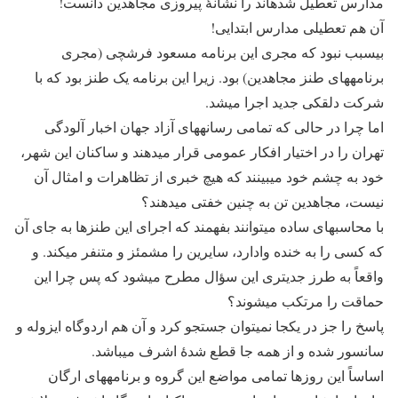
مدارس تعطیل شده‎اند را نشانۀ پیروزی مجاهدین دانست!
آن هم تعطیلی مدارس ابتدایی!
بی‎سبب نبود که مجری این برنامه مسعود فرشچی (مجری
برنامه‎های طنز مجاهدین) بود. زیرا این برنامه یک طنز بود که با
شرکت دلقکی جدید اجرا می‎شد.
اما چرا در حالی که تمامی رسانه‎های آزاد جهان اخبار آلودگی
تهران را در اختیار افکار عمومی قرار می‎دهند و ساکنان این شهر،
خود به چشم خود می‎بینند که هیچ خبری از تظاهرات و امثال آن
نیست، مجاهدین تن به چنین خفتی می‎دهند؟
با محاسبه‎ای ساده می‎توانند بفهمند که اجرای این طنزها به جای آن
که کسی را به خنده وادارد، سایرین را مشمئز و متنفر می‎کند. و
واقعاً به طرز جدی‎تری این سؤال مطرح می‎شود که پس چرا این
حماقت را مرتکب می‎شوند؟
پاسخ را جز در یک‎جا نمی‎توان جستجو کرد و آن هم اردوگاه ایزوله و
سانسور شده و از همه جا قطع شدۀ اشرف می‎باشد.
اساساً این روزها تمامی مواضع این گروه و برنامه‎های ارگان