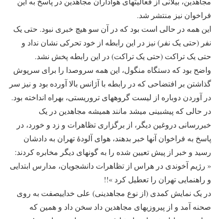
مجاهدین، بیلانی از فعالیت‎های هواداران مجاهدین در پاسخ به این
فراخوان نیز منتشر شد.
این همه در حالی است بود که در آن سو هیچ خبری نبود. حتی یک
نفر (حتی یک نفر) نیز در این رابطه از خود تحرکی نشان نداد و
حتی یک تراکت (حتی یک تراکت) در این رابطه پخش نشد.
واضح بود که دستگاه منگول، این همه سروصدا را برای سرپوش
گذاشتن بر افتضاحی که در رابطه با آژانس بالا آورده بود و نیز سر
در آوردن دوباره از لیست گروه‎های تروریستی، به‎راه انداخته بود.
در حالی که پیش‎بینی می‎شد مانند همیشه مجاهدین در یک
خبررسانی دروغین دیگر، از برگزاری تظاهرات و زد و خورد، در
پاسخ به فراخوان آنها خبر بدهند، هوای آلودۀ تهران به دادشان
رسید و خبر از پیش تعیین شده را به گونه‎ای دیگر مخابره کردند:
« رژیم آخوندی در هراس از تظاهرات دانشجویان، مدارس ابتدایی
و راهنمایی تهران را تعطیل کرد »!!
در یک نمایش کمدی (از نوع مجاهدینی) علی خدایی‎صفت به روی
صحنه آمد و از پیروزی‎های مجاهدین داد سخن داد و همین که