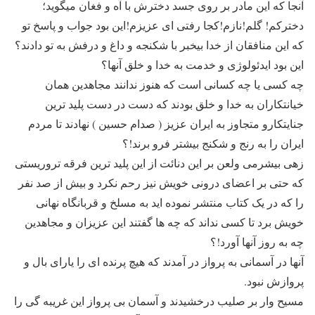
آنجا که این مادر بر روی جسد دخترش با آه و فغان میگوید؛
دخترکم! گلم!نازم!کجا رفتی ای عزیزم!این بود جواب و پاسخ تو
که این منافقان از خدا بیخبر با شکنجه و داغ و درفش به تو دادند؟
این بود ایدئولوژی و خدمت به خدا و خلق آنها؟
چه کسی یا چه کسانی است که هنوز ندانند مجاهدین همان
خیانتکاران به خدا و خلق بودند که دست در دست پلید ترین
جنایتکارو متجاوز به ایران عزیز ( صدام حسین ) نهادند تا مردم
ایران را به رنج و شکنج بیشتر فرو برند!؟
زهی بیشرمی ولعن بر این دنائت از این پلید ترین فرقه تروریستی
که حتی بر اعضای درونی خویش نیز رحم نکرد و بیش از صد نفر
را که در یک کتاب منتشر نموده اید به مسلخ و قربانگاه نهانی
خویش برد تا کسی نداند که چه ها گفتند این عزیزان و مجاهدین
چه به روز آنها آورد!؟
آنها در آسمانی به پرواز در آمدند که هیچ پرنده ای را یارای بال و
پروازش نبود.
مسیح وار بر صلیب درخشیدند و آسمان بی پرواز این غریبه گی را