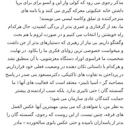
مذکر رجوی می رود که کولی وار این و آنسو برای برای برپا
داشتن خانه عنکبوتی معرکه گیری می کنند و یا نامه های
منزجرکننده ی تملق وکاسه لیسی می نویسند!
ما، بعد از گرفتاری و عمری بدتر از بردگی کشیدن، حال هرکدام
راه خویشتن را انتخاب می کنیم و در صورت لزوم با هم بحث
وگفتگو داریم. بی نیاز از رهبری که دستیارهای بدتر از جن داشت
و میخواست خصوصی ترین زوایای فکری ما را بکاود. در نهایت
شخصیت ما فراسوی اوراد دستگاه مغزشویی، با آن منطبق نشد
و هرکدام با داستانی تکان دهنده در وضعیت فعلی خود قرارداریم.
در پرداختن به تفاوت های تاکتیکی، دکترمسعود بنی صدر در پاسخ
مصاحبه گر « آسیا تایمز» معتقد است که فعالیت های آنها ( ما
گسسته گان ) حتی تاثیری ندارد. بلکه سبب ارادتمندی بیشتر
حمایت کنندگان عادی سازمان می شود!
به نظر من، با شواهدی که می بینم، مهمترین آنها عکس العمل
های فرقه، چنین نیست. از این روست که رجوی، گسسته گان را
بدتر از پاسداران نامیده و حتی عکس بانوی سالخورده « مادر