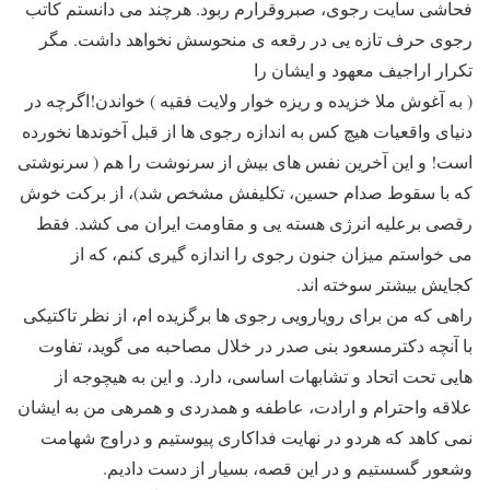
فحاشی سایت رجوی، صبروقرارم ربود. هرچند می دانستم کاتب
رجوی حرف تازه یی در رقعه ی منحوسش نخواهد داشت. مگر
تکرار اراجیف معهود و ایشان را
( به آغوش ملا خزیده و ریزه خوار ولایت فقیه ) خواندن!اگرچه در
دنیای واقعیات هیچ کس به اندازه رجوی ها از قبل آخوندها نخورده
است! و این آخرین نفس های بیش از سرنوشت را هم ( سرنوشتی
که با سقوط صدام حسین، تکلیفش مشخص شد)، از برکت خوش
رقصی برعلیه انرژی هسته یی و مقاومت ایران می کشد. فقط
می خواستم میزان جنون رجوی را اندازه گیری کنم، که از
کجایش بیشتر سوخته اند.
راهی که من برای رویارویی رجوی ها برگزیده ام، از نظر تاکتیکی
با آنچه دکترمسعود بنی صدر در خلال مصاحبه می گوید، تفاوت
هایی تحت اتحاد و تشابهات اساسی، دارد. و این به هیچوجه از
علاقه واحترام و ارادت، عاطفه و همدردی و همرهی من به ایشان
نمی کاهد که هردو در نهایت فداکاری پیوستیم و دراوج شهامت
وشعور گسستیم و در این قصه، بسیار از دست دادیم.