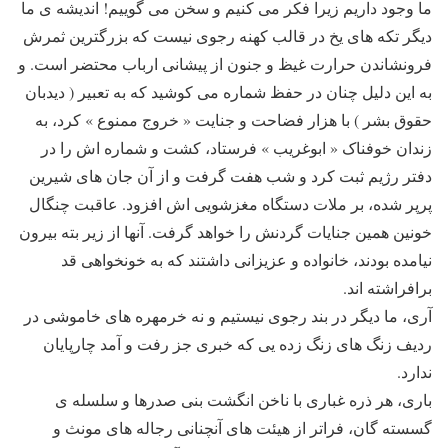
ما وجود داریم زیرا فکر می کنیم و سخن می گوییم! اندیشه ی ما
دیگر تکه های یخ در قالب کهنه رجوی نیست که بزرگترین ثمرش
فرونشاندن حرارت غیظ و جنون از پیشانی ارباب محتضر است. و
به این دلیل چنان در حفظ شماره می کوشید که به تعبیر ( دیدبان
حقوق بشر ) با هزار فضاحت و جنایت « خروج ممنوع » کرد، به
زندان خوفناک « ابوغریب » فرستاد، کشت و شماره اش را در
دفتر رژیم ثبت کرد و شب هفت گرفت و از آن جان های شیرین
پرپر شده، بر ملات دستگاه مغزشویی اش افزود. عاقبت چنگال
خونین همین جنایات گردنش را خواهد گرفت. آنها از زیر بته بیرون
نیامده بودند، خانواده و عزیزانی داشتند که به خونخواهی قد
برافراشته اند.
آری، ما دیگر در بند رجوی نیستیم و نه خرمهره های خاموشی در
ردیف زنگ های زنگ زده یی که خبری جز رفت و آمد چارپایان
ندارد.
باری، هر ذره غباری با ناخن انگشت بنی صدرها و سلسله ی
گسسته گان، فراتر از هیئت های آنچنانی رجاله های مونث و